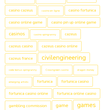
casino cazeus
casino fortunica
casino en ligne
casino online game
casino pin up online game
casinos
cazeus
casino spingranny
cazeus casino
cazeus casino online
civilengineering
cazeus france
code bonus spingranny
Crowngreen casino
dragon money
fortunica
fortunica casino
emerging artists
fortunica casino online
fortunica online casino
games
game
gambling commission