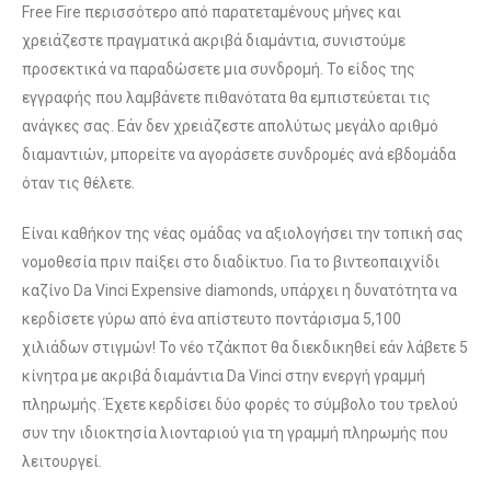
Free Fire περισσότερο από παρατεταμένους μήνες και
χρειάζεστε πραγματικά ακριβά διαμάντια, συνιστούμε
προσεκτικά να παραδώσετε μια συνδρομή. Το είδος της
εγγραφής που λαμβάνετε πιθανότατα θα εμπιστεύεται τις
ανάγκες σας. Εάν δεν χρειάζεστε απολύτως μεγάλο αριθμό
διαμαντιών, μπορείτε να αγοράσετε συνδρομές ανά εβδομάδα
όταν τις θέλετε.
Είναι καθήκον της νέας ομάδας να αξιολογήσει την τοπική σας
νομοθεσία πριν παίξει στο διαδίκτυο. Για το βιντεοπαιχνίδι
καζίνο Da Vinci Expensive diamonds, υπάρχει η δυνατότητα να
κερδίσετε γύρω από ένα απίστευτο ποντάρισμα 5,100
χιλιάδων στιγμών! Το νέο τζάκποτ θα διεκδικηθεί εάν λάβετε 5
κίνητρα με ακριβά διαμάντια Da Vinci στην ενεργή γραμμή
πληρωμής. Έχετε κερδίσει δύο φορές το σύμβολο του τρελού
συν την ιδιοκτησία λιονταριού για τη γραμμή πληρωμής που
λειτουργεί.