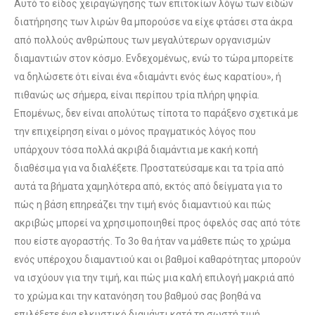
Αυτό το είδος χειραγώγησης των επιτοκίων λόγω των ειδών
διατήρησης των λιρών θα μπορούσε να είχε φτάσει στα άκρα
από πολλούς ανθρώπους των μεγαλύτερων οργανισμών
διαμαντιών στον κόσμο. Ενδεχομένως, ενώ το τώρα μπορείτε
να δηλώσετε ότι είναι ένα «διαμάντι ενός έως καρατίου», ή
πιθανώς ως σήμερα, είναι περίπου τρία πλήρη ψηφία.
Επομένως, δεν είναι απολύτως τίποτα το παράξενο σχετικά με
την επιχείρηση είναι ο μόνος πραγματικός λόγος που
υπάρχουν τόσα πολλά ακριβά διαμάντια με κακή κοπή
διαθέσιμα για να διαλέξετε. Προστατεύσαμε και τα τρία από
αυτά τα βήματα χαμηλότερα από, εκτός από δείγματα για το
πώς η βάση επηρεάζει την τιμή ενός διαμαντιού και πώς
ακριβώς μπορεί να χρησιμοποιηθεί προς όφελός σας από τότε
που είστε αγοραστής. Το 3ο θα ήταν να μάθετε πώς το χρώμα
ενός υπέροχου διαμαντιού και οι βαθμοί καθαρότητας μπορούν
να ισχύουν για την τιμή, και πώς μια καλή επιλογή μακριά από
το χρώμα και την κατανόηση του βαθμού σας βοηθά να
επιλέξετε ένα ελκυστικό διαμάντι κατά τη σωστή τιμή.