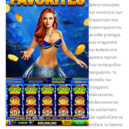
βελτιστοποιήσει
την ποσότητα των
διαμαντιών που
συγκεντρώνονται
με κάθε χτύπημα,
ενώ σταματάτε
την έκθεση στο
φρέσκο ​​προϊόν.
Ενώ τα παιχνίδια
προχωρούν, το
επίπεδο του
ζητήματος
επεκτείνεται,
επιδεινώνοντας
την κατάσταση.
Εάν σχεδιάζετε να
παίξετε το Garena