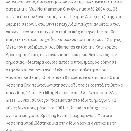
ολοκαίνουργιος διαγωνισμός μεταξύ της Expensive diamonds
σας και της May Northampton City έγινε μεταξύ 2004 και 06,
όταν οι δύο σύλλογοι έπαιξαν στο League A μαζί μαζί της για
μερικές σεζόν. Οκτώ βιντεοπαιχνίδια παίχτηκαν μεταξύ των
άκρων – τέσσερα παιχνίδια επιθετικής κατηγορίας και θα
παίξετε τέσσερα παιχνίδια κυπέλλου πριν από τους 12 μήνες.
Μετά τον υποβιβασμό των Diamonds εκτός της Κατηγορίας
Δραστηριοτήτων, ο ανταγωνισμός του μειώθηκε εντός της
σημασίας, ιδιαίτερα καθώς αυτός ο υποβιβασμός οδήγησε
στην ολοκαίνουργια ανάφλεξη της αντιπαλότητάς σας
Rushden-Kettering. Οι Rushden & Expensive diamonds F.C και
Kettering City πρωταγωνίστησαν μαζί της δεκαεπτά επιθετικά
παιχνίδια, 16 στο Fulfilling National και άλλο ένα από το FA
Glass. Οι νέοι σύλλογοι παρέμειναν στο ίδιο τμήμα για 5 12
μήνες λίγο πριν, μέσα στο 2001, ο Rushden πέτυχε την
εκστρατεία για το Sporting Events League, ενώ ο You are
Kettering υποβιβάστηκε μία στην ίδια χρονιά σχετικά με τη
Διάσκεψη.