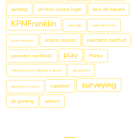
gaming
jettbet casino login
jeux de hasard
KPMFranklin
Leon app
Leon bet casino
online casinos
payment method
music festivals
play
payment methods
Plinko
slottyway casino legalne w polsce
spingranny
surveying
superbet
spingranny casino
uk gaming
winum