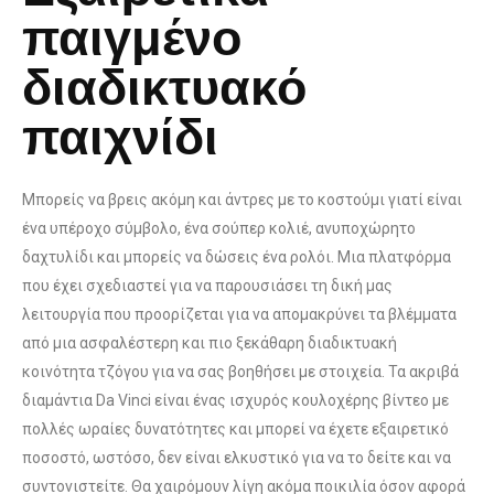
παιγμένο
διαδικτυακό
παιχνίδι
Μπορείς να βρεις ακόμη και άντρες με το κοστούμι γιατί είναι
ένα υπέροχο σύμβολο, ένα σούπερ κολιέ, ανυποχώρητο
δαχτυλίδι και μπορείς να δώσεις ένα ρολόι. Μια πλατφόρμα
που έχει σχεδιαστεί για να παρουσιάσει τη δική μας
λειτουργία που προορίζεται για να απομακρύνει τα βλέμματα
από μια ασφαλέστερη και πιο ξεκάθαρη διαδικτυακή
κοινότητα τζόγου για να σας βοηθήσει με στοιχεία. Τα ακριβά
διαμάντια Da Vinci είναι ένας ισχυρός κουλοχέρης βίντεο με
πολλές ωραίες δυνατότητες και μπορεί να έχετε εξαιρετικό
ποσοστό, ωστόσο, δεν είναι ελκυστικό για να το δείτε και να
συντονιστείτε. Θα χαιρόμουν λίγη ακόμα ποικιλία όσον αφορά