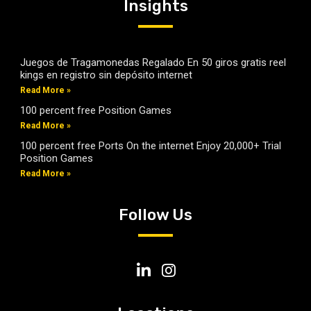
Insights
Juegos de Tragamonedas Regalado En 50 giros gratis reel
kings en registro sin depósito internet
Read More »
100 percent free Position Games
Read More »
100 percent free Ports On the internet Enjoy 20,000+ Trial
Position Games
Read More »
Follow Us