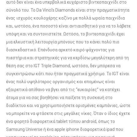
αυτό δεν είναι ένα υπερβολικά ευχάριστο βιντεοπαιχνίδι στο
σύνολό του. Το Da Vinci’s Diamonds είναι στην πραγματικότητα
ένας ισχυρός κουλοχέρης καζίνο με πολλά ωραία παιχνίδια
και, ωστόσο, ένα ποσοστό είναι αντιαισθητικό για να το λάβετε
υπόψη και να συντονιστείτε. Ωστόσο, το βιντεοπαιχνίδι έχει
μια ελκυστική λειτουργία μπόνους που το κάνει πολύ πιο
διασκεδαστικό. Επένδυσα αρκετό καιρό ψάχνοντας για
πιεστήρια και στρατηγικές για να κερδίσω μεγαλύτερη από τη
θέση σας στο IGT Triple Diamond, ωστόσο, δεν μπόρεσα να
συγκεντρώσω κάτι που ήταν πραγματικά χρήσιμο. Το IGT είναι
ένας πολύ υψηλότερος οργανισμός και επομένως είναι
εξαιρετικά απίθανο να βγει από τις “ευκαιρίες” να κατέχει
άτομα για να σας βοηθήσει να παίξετε τη συσκευή στο
διαδίκτυο και να χρησιμοποιήσετε ορισμένες καμπάνιες, ώστε
να μπορείτε να φτάσετε στις μεγάλες νίκες. Όταν ο ίδιος έχετε
ένα φορητό διαφορετικά tablet τύπου android, όπως το
Samsung Universe ή ένα apple iphone διαφορετικά ipad που