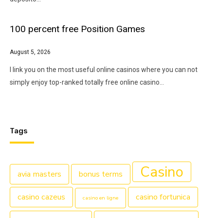
100 percent free Position Games
August 5, 2026
I link you on the most useful online casinos where you can not
simply enjoy top-ranked totally free online casino…
Tags
Casino
avia masters
bonus terms
casino cazeus
casino fortunica
casino en ligne