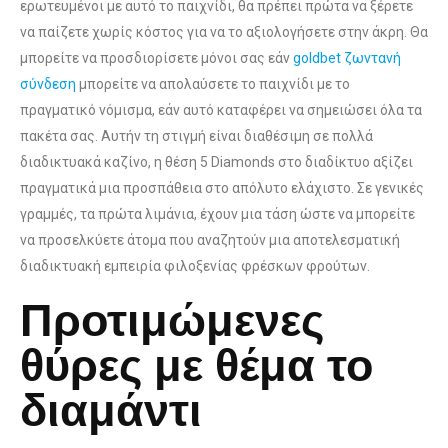
ερωτευμένοι με αυτό το παιχνίδι, θα πρέπει πρώτα να ξέρετε
να παίζετε χωρίς κόστος για να το αξιολογήσετε στην άκρη.
Θα
μπορείτε να προσδιορίσετε μόνοι σας εάν
goldbet ζωντανή
σύνδεση
μπορείτε να απολαύσετε το παιχνίδι με το
πραγματικό νόμισμα, εάν αυτό καταφέρει να σημειώσει όλα τα
πακέτα σας. Αυτήν τη στιγμή είναι διαθέσιμη σε πολλά
διαδικτυακά καζίνο, η θέση 5 Diamonds στο διαδίκτυο αξίζει
πραγματικά μια προσπάθεια στο απόλυτο ελάχιστο. Σε γενικές
γραμμές, τα πρώτα λιμάνια, έχουν μια τάση ώστε να μπορείτε
να προσελκύετε άτομα που αναζητούν μια αποτελεσματική
διαδικτυακή εμπειρία φιλοξενίας φρέσκων φρούτων.
Προτιμώμενες
θύρες με θέμα το
διαμάντι