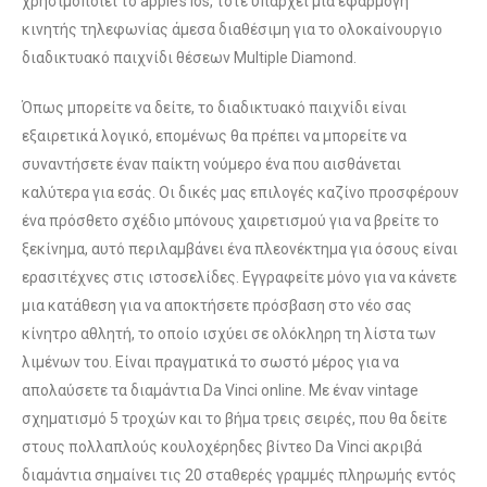
χρησιμοποιεί το apple’s ios, τότε υπάρχει μια εφαρμογή
κινητής τηλεφωνίας άμεσα διαθέσιμη για το ολοκαίνουργιο
διαδικτυακό παιχνίδι θέσεων Multiple Diamond.
Όπως μπορείτε να δείτε, το διαδικτυακό παιχνίδι είναι
εξαιρετικά λογικό, επομένως θα πρέπει να μπορείτε να
συναντήσετε έναν παίκτη νούμερο ένα που αισθάνεται
καλύτερα για εσάς. Οι δικές μας επιλογές καζίνο προσφέρουν
ένα πρόσθετο σχέδιο μπόνους χαιρετισμού για να βρείτε το
ξεκίνημα, αυτό περιλαμβάνει ένα πλεονέκτημα για όσους είναι
ερασιτέχνες στις ιστοσελίδες. Εγγραφείτε μόνο για να κάνετε
μια κατάθεση για να αποκτήσετε πρόσβαση στο νέο σας
κίνητρο αθλητή, το οποίο ισχύει σε ολόκληρη τη λίστα των
λιμένων του. Είναι πραγματικά το σωστό μέρος για να
απολαύσετε τα διαμάντια Da Vinci online. Με έναν vintage
σχηματισμό 5 τροχών και το βήμα τρεις σειρές, που θα δείτε
στους πολλαπλούς κουλοχέρηδες βίντεο Da Vinci ακριβά
διαμάντια σημαίνει τις 20 σταθερές γραμμές πληρωμής εντός