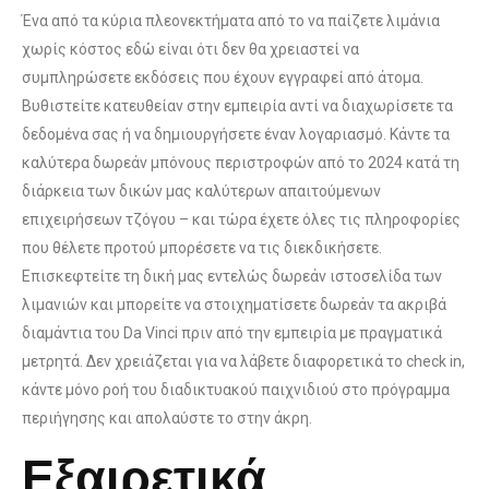
Ένα από τα κύρια πλεονεκτήματα από το να παίζετε λιμάνια
χωρίς κόστος εδώ είναι ότι δεν θα χρειαστεί να
συμπληρώσετε εκδόσεις που έχουν εγγραφεί από άτομα.
Βυθιστείτε κατευθείαν στην εμπειρία αντί να διαχωρίσετε τα
δεδομένα σας ή να δημιουργήσετε έναν λογαριασμό. Κάντε τα
καλύτερα δωρεάν μπόνους περιστροφών από το 2024 κατά τη
διάρκεια των δικών μας καλύτερων απαιτούμενων
επιχειρήσεων τζόγου – και τώρα έχετε όλες τις πληροφορίες
που θέλετε προτού μπορέσετε να τις διεκδικήσετε.
Επισκεφτείτε τη δική μας εντελώς δωρεάν ιστοσελίδα των
λιμανιών και μπορείτε να στοιχηματίσετε δωρεάν τα ακριβά
διαμάντια του Da Vinci πριν από την εμπειρία με πραγματικά
μετρητά. Δεν χρειάζεται για να λάβετε διαφορετικά το check in,
κάντε μόνο ροή του διαδικτυακού παιχνιδιού στο πρόγραμμα
περιήγησης και απολαύστε το στην άκρη.
Εξαιρετικά