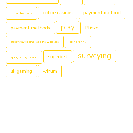
online casinos
payment method
music festivals
play
payment methods
Plinko
slottyway casino legalne w polsce
spingranny
surveying
superbet
spingranny casino
uk gaming
winum