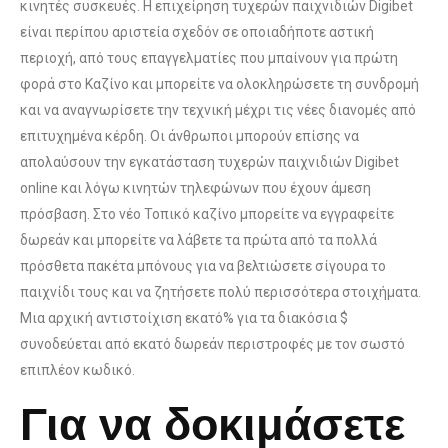
κινητές συσκευές. Η επιχείρηση τυχερών παιχνιδιών Digibet
είναι περίπου αριστεία σχεδόν σε οποιαδήποτε αστική
περιοχή, από τους επαγγελματίες που μπαίνουν για πρώτη
φορά στο Καζίνο και μπορείτε να ολοκληρώσετε τη συνδρομή
και να αναγνωρίσετε την τεχνική μέχρι τις νέες διανομές από
επιτυχημένα κέρδη.
Οι άνθρωποι μπορούν επίσης να
απολαύσουν την εγκατάσταση τυχερών παιχνιδιών Digibet
online και λόγω κινητών τηλεφώνων που έχουν άμεση
πρόσβαση. Στο νέο Τοπικό καζίνο μπορείτε να εγγραφείτε
δωρεάν και μπορείτε να λάβετε τα πρώτα από τα πολλά
πρόσθετα πακέτα μπόνους για να βελτιώσετε σίγουρα το
παιχνίδι τους και να ζητήσετε πολύ περισσότερα στοιχήματα.
Μια αρχική αντιστοίχιση εκατό% για τα διακόσια $
συνοδεύεται από εκατό δωρεάν περιστροφές με τον σωστό
επιπλέον κωδικό.
Για να δοκιμάσετε