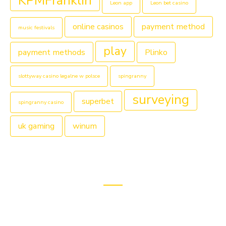
KPMFranklin
Leon app
Leon bet casino
online casinos
payment method
music festivals
play
payment methods
Plinko
slottyway casino legalne w polsce
spingranny
surveying
superbet
spingranny casino
uk gaming
winum