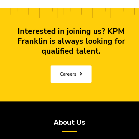
Interested in joining us? KPM
Franklin is always looking for
qualified talent.
Careers
About Us