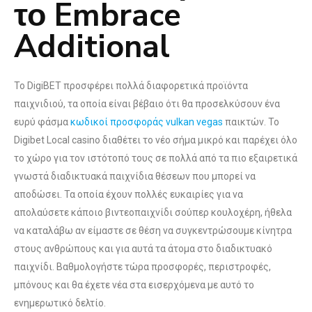
το Embrace
Additional
Το DigiBET προσφέρει πολλά διαφορετικά προϊόντα
παιχνιδιού, τα οποία είναι βέβαιο ότι θα προσελκύσουν ένα
ευρύ φάσμα
κωδικοί προσφοράς vulkan vegas
παικτών. Το
Digibet Local casino διαθέτει το νέο σήμα μικρό και παρέχει όλο
το χώρο για τον ιστότοπό τους σε πολλά από τα πιο εξαιρετικά
γνωστά διαδικτυακά παιχνίδια θέσεων που μπορεί να
αποδώσει. Τα οποία έχουν πολλές ευκαιρίες για να
απολαύσετε κάποιο βιντεοπαιχνίδι σούπερ κουλοχέρη, ήθελα
να καταλάβω αν είμαστε σε θέση να συγκεντρώσουμε κίνητρα
στους ανθρώπους και για αυτά τα άτομα στο διαδικτυακό
παιχνίδι. Βαθμολογήστε τώρα προσφορές, περιστροφές,
μπόνους και θα έχετε νέα στα εισερχόμενα με αυτό το
ενημερωτικό δελτίο.