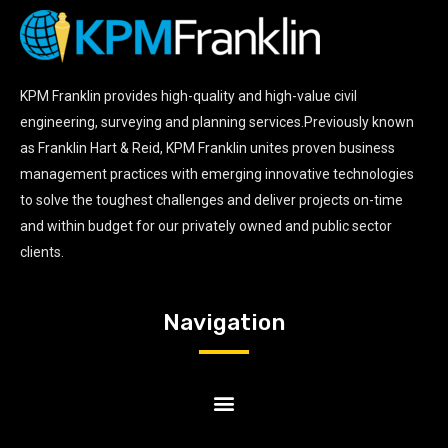
KPM Franklin provides high-quality and high-value civil
engineering, surveying and planning services.Previously known
as Franklin Hart & Reid, KPM Franklin unites proven business
management practices with emerging innovative technologies
to solve the toughest challenges and deliver projects on-time
and within budget for our privately owned and public sector
clients.
Navigation