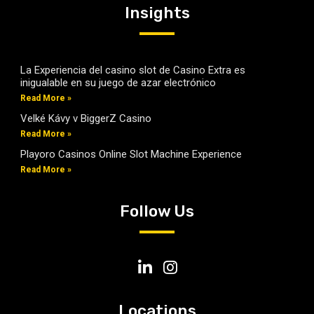
Insights
La Experiencia del casino slot de Casino Extra es
inigualable en su juego de azar electrónico
Read More »
Velké Kávy v BiggerZ Casino
Read More »
Playoro Casinos Online Slot Machine Experience
Read More »
Follow Us
Locations