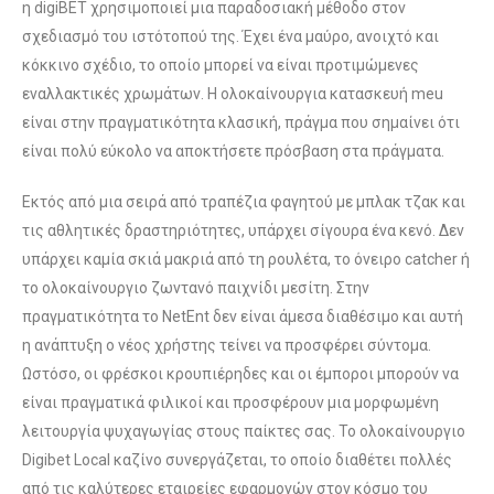
η digiBET χρησιμοποιεί μια παραδοσιακή μέθοδο στον
σχεδιασμό του ιστότοπού της. Έχει ένα μαύρο, ανοιχτό και
κόκκινο σχέδιο, το οποίο μπορεί να είναι προτιμώμενες
εναλλακτικές χρωμάτων. Η ολοκαίνουργια κατασκευή meu
είναι στην πραγματικότητα κλασική, πράγμα που σημαίνει ότι
είναι πολύ εύκολο να αποκτήσετε πρόσβαση στα πράγματα.
Εκτός από μια σειρά από τραπέζια φαγητού με μπλακ τζακ και
τις αθλητικές δραστηριότητες, υπάρχει σίγουρα ένα κενό. Δεν
υπάρχει καμία σκιά μακριά από τη ρουλέτα, το όνειρο catcher ή
το ολοκαίνουργιο ζωντανό παιχνίδι μεσίτη. Στην
πραγματικότητα το NetEnt δεν είναι άμεσα διαθέσιμο και αυτή
η ανάπτυξη ο νέος χρήστης τείνει να προσφέρει σύντομα.
Ωστόσο, οι φρέσκοι κρουπιέρηδες και οι έμποροι μπορούν να
είναι πραγματικά φιλικοί και προσφέρουν μια μορφωμένη
λειτουργία ψυχαγωγίας στους παίκτες σας. Το ολοκαίνουργιο
Digibet Local καζίνο συνεργάζεται, το οποίο διαθέτει πολλές
από τις καλύτερες εταιρείες εφαρμογών στον κόσμο του