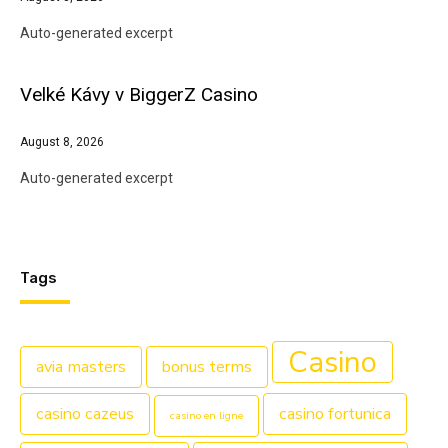
Auto-generated excerpt
Velké Kávy v BiggerZ Casino
August 8, 2026
Auto-generated excerpt
Tags
Casino
avia masters
bonus terms
casino cazeus
casino fortunica
casino en ligne