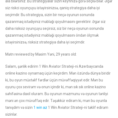
ala bilərsiniz. Bu strategiyalar sizin keyfinizə görə seçilə bilər. Əgər
siz riskci oyunçuyu istəyirsinizsə, qaniq strategiya daha iyi
seçimdir. Bu strategiya, sizin bir neçə oyunun sonunda
qazanmaq istədiyiniz məbləği qoyulmasını gerektirir. Əgər siz
daha risksiz oyunçuyu seçirsiz, siz bir neçə oyunun sonunda
qazanmaq istədiyiniz məbləği qoyulmasını öndən ölçmək
istəyirsinizsə, risksiz strategiya daha iyi seçimdir.
Mətn reviewed by Məsim Yəni, 29 years old:
Salam, şənlik edirim 1 Win Aviator Strateji-ni Azerbaycanda
online kazino oynamaq üçün keçirdim. Mən özündə dünya biridir
ki, bu oyun müxtəlif fərdlər üçün müvəffəqiyyət edir. Mən bu
oyunu çox sevirəm və onun içindir ki, mən sık sık online kazino
səhifəsinə daxil oluram. Bu oyunun məzmunu və oyunun tənliyi
məni ən çox müvəffəq edir. Təşəkkür edirəm ki, mən bu oyunla
tanışdım və sizin
1 win az
1 Win Aviator Strateji-ni təklif edirəm
sizinlər.