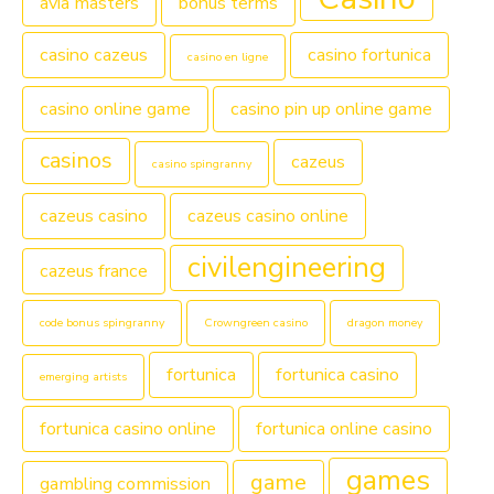
avia masters
bonus terms
casino cazeus
casino fortunica
casino en ligne
casino online game
casino pin up online game
casinos
cazeus
casino spingranny
cazeus casino
cazeus casino online
civilengineering
cazeus france
code bonus spingranny
Crowngreen casino
dragon money
fortunica
fortunica casino
emerging artists
fortunica casino online
fortunica online casino
games
game
gambling commission