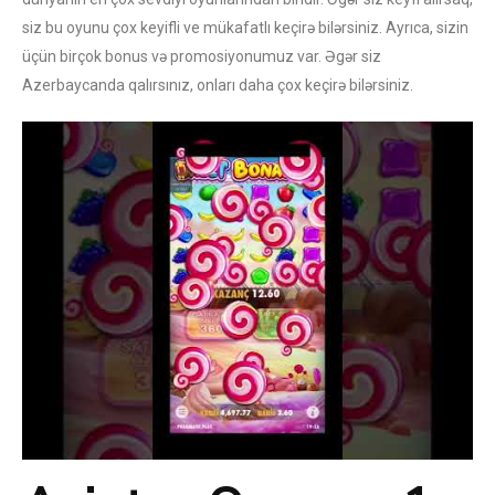
siz bu oyunu çox keyifli ve mükafatlı keçirə bilərsiniz. Ayrıca, sizin
üçün birçok bonus və promosiyonumuz var. Əgər siz
Azerbaycanda qalırsınız, onları daha çox keçirə bilərsiniz.