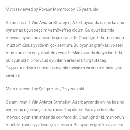
Mətn reviewed by Rövşən Məmmədov, 35 years old:
Salam, mən 1 Win Aviator Strateji-ni Azerbaycanda online kazino
oynamaq üçün seçdim və müvəffəq oldum. Bu oyun bizimlə
mövcud oyunların arasında çox farklıdır. Onun içindir ki, mən onun
müxtəlif xüsusiyyətlərini çox sevirəm. Bu oyunun grafikası və sesi
mümkün olan en yüksək düzeydədir. Mən özündə dünya biridir ki,
bu oyun sizinlə mövcud oyunların arasında fərq tutacaq.
Təşəkkür edirəm ki, mən bu oyunla tanışdım və onu özündən çox
sevirəm.
Mətn reviewed by Şəfiqə Hacılı, 25 years old:
Salam, mən 1 Win Aviator Strateji-ni Azerbaycanda online kazino
oynamaq üçün seçdim və müvəffəq oldum. Bu oyun bizimlə
mövcud oyunların arasında çox farklıdır. Onun içindir ki, mən onun
müxtəlif xüsusiyyətlərini çox sevirəm. Bu oyunun grafikası və sesi