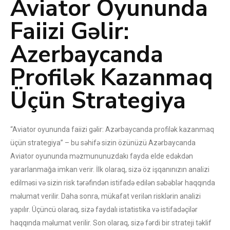
Aviator Oyununda
Faiizi Gəlir:
Azerbaycanda
Profilək Kazanmaq
Üçün Strategiya
“Aviator oyununda faiizi gəlir: Azərbaycanda profilək kazanmaq
üçün strategiya” – bu səhifə sizin özünüzü Azərbaycanda
Aviator oyununda məzmununuzdakı fayda elde edəkdən
yararlanmağa imkan verir. İlk olaraq, sizə öz işqanınızın analizi
edilməsi və sizin risk tərəfindən istifadə edilən səbəblər haqqında
məlumat verilir. Daha sonra, mükafat verilən risklərin analizi
yapılır. Üçüncü olaraq, sizə faydalı istatistika və istifadəçilər
haqqında məlumat verilir. Son olaraq, sizə fərdi bir strateji təklif