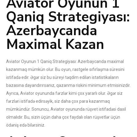
Aviator Oyunun 1
Qaniq Strategiyası:
Azerbaycanda
Maximal Kazan
Aviator Oyunun 1 Qaniq Strategiyası: Azerbaycanda maximal
kazanmaq mümkün olur. Bu oyun, rastgele sıfırlaşma süresini
istifadə edir. Əgər siz bu süreyi təqdim edilən istatistikaların
bazasına dayandırırsanız, qazanma riskini minimum etmisinizdir.
Ayrıca, Aviator oyununda fərzlər kimi çox yararlı olur. Əgər siz
fərzləri istifadə edirsəyik, siz daha çox para kazanmaq
mümkündür. Sonuncu, Aviator oyununda rüşvet istifadəsi daxil
olmalıdır. Bu, sizin üçün daha çox faydalı olan rüşvetlər üçün
ödəniş edə bilərsiniz.