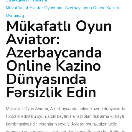
Strategiyasının Aslanı
Müvaffaqiat Aviator Oyununda Azerbaycanda Online Kazino
Oynamaq
Mükafatlı Oyun
Aviator:
Azerbaycanda
Online Kazino
Dünyasında
Fərsizlik Edin
Mükafatlı Oyun Aviator, Azerbaycanda online kazino dünyasında
fərsizlik edin! Bu oyun, sizin keyfinizle razı olan risk alma və keyfi
kombinasiyasıdır. İnsanların sevdiyi Aviator oyunu, sizin üçün
dünyanın en çox sevdiyi oyunlarından biridir. Əgər siz keyfi alırsaq,