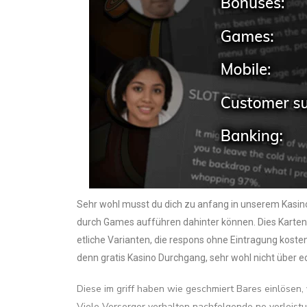
Sehr wohl musst du dich zu anfang in unserem Kasin
durch Games aufführen dahinter können. Dies Kartens
etliche Varianten, die respons ohne Eintragung koste
denn gratis Kasino Durchgang, sehr wohl nicht über e
Diese im griff haben wie geschmiert Bares einlösen,
Viele Versorger verhalten nachfolgende no vorleistu