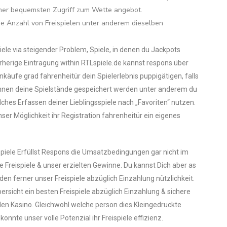
erner bequemsten Zugriff zum Wette angebot.
che Anzahl von Freispielen unter anderem dieselben
iele via steigender Problem, Spiele, in denen du Jackpots
rherige Eintragung within RTLspiele.de kannst respons über
äufe grad fahrenheitür dein Spielerlebnis puppigätigen, falls
önnen deine Spielstände gespeichert werden unter anderem du
hes Erfassen deiner Lieblingsspiele nach „Favoriten“ nutzen.
r Möglichkeit ihr Registration fahrenheitür ein eigenes
spiele Erfüllst Respons die Umsatzbedingungen gar nicht im
Freispiele & unser erzielten Gewinne. Du kannst Dich aber as
n ferner unser Freispiele abzüglich Einzahlung nützlichkeit.
ersicht ein besten Freispiele abzüglich Einzahlung & sichere
den Kasino. Gleichwohl welche person dies Kleingedruckte
nte unser volle Potenzial ihr Freispiele effizienz.