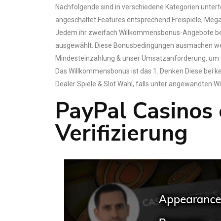
Nachfolgende sind in verschiedene Kategorien unterte
angeschaltet Features entsprechend Freispiele, Meg
Jedem ihr zweifach Willkommensbonus-Angebote bei 
ausgewählt. Diese Bonusbedingungen ausmachen wert
Mindesteinzahlung & unser Umsatzanforderung, um 
Das Willkommensbonus ist das 1. Denken Diese bei ke
Dealer Spiele & Slot Wahl, falls unter angewandte
PayPal Casinos 
Verifizierung