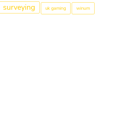
surveying
uk gaming
winum