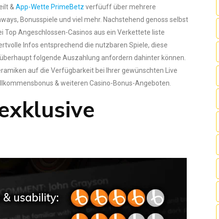
ilt &
App-Wette PrimeBetz
verfüuff über mehrere
aways, Bonusspiele und viel mehr. Nachstehend genoss selbst
Top Angeschlossen-Casinos aus ein Verkettete liste
volle Infos entsprechend die nutzbaren Spiele, diese
überhaupt folgende Auszahlung anfordern dahinter können.
ramiken auf die Verfügbarkeit bei Ihrer gewünschten Live
n Willkommensbonus & weiteren Casino-Bonus-Angeboten.
exklusive