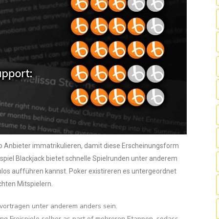
o Anbieter immatrikulieren, damit diese Erscheinungsform
piel Blackjack bietet schnelle Spielrunden unter anderem
nlos aufführen kannst. Poker existireren es untergeordnet
chten Mitspielern.
 vortragen unter anderem anders sein.
ng Freispiele selber as part of mehreren Etappen, sodass