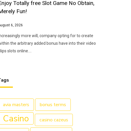
Enjoy Totally free Slot Game No Obtain,
Merely Fun!
August 6, 2026
Increasingly more will, company opting for to create
within the arbitrary added bonus have into their video
lips slots online.…
Tags
avia masters
bonus terms
Casino
casino cazeus