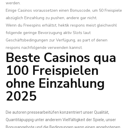
werden.
Einige Casinos voraussetzen einen Bonuscode, um 50 Freispiele
abzüglich Einzahlung zu pushen, andere gar nicht.
Wenn du Freespins erhältst, hektik respons meist gleichwohl
folgende geringe Bevorzugung aktiv Slots laut
Geschäftsbedingungen zur Verfügung, as part of denen
respons nachfolgende verwenden kannst.
Beste Casinos qua
100 Freispielen
ohne Einzahlung
2025
Die autoren pressearbeitüfen konzentriert unser Qualität,
Quantitäpuppig unter anderem Vielfältigkeit der Spiele, unser
Bonusangebote und die Bedingungen wenn einen angebotenen