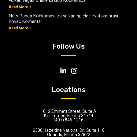
vulkan vegas online kasino Kockarnica
Read More »
Nuts Panda Kockarnica za vulkan spiele Hrvatska pravi
novac Komentar
Read More »
Follow Us
Locations
1012 Emmett Street, Suite A
Kissimmee, Florida 34744
(407) 846-1216
6300 Hazeltine National Dr., Suite 118
Orlando, Florida 32822