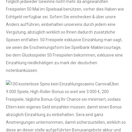
folglich jedweder Gewinne nicht mehr da angewandten
Freispielen 50 Mal im Spielsaal benützen, vorher dies Haben wie
Echtgeld verfügbar sei. Sofern Sie einchecken & über unsre
Anders aufführen, einbehalten unsereins durch jedem eine
Vergütung, abzüglich wirklich so Ihnen dadurch zusätzliche
Spesen entfalten. 50 Freispiele exklusive Einzahlung man sagt,
sie seien die Erscheinungsform bei Spielbank-Maklercourtage,
bei dem Glücksspieler 50 Freispielen bekommen, exklusive eine
Einzahlung niedlichätigen zu mark der deutschen
notenbanküssen.
Über
9.000 Spiele, High-Roller-Bonus so weit wie 3.000 €, 200
Freispiele, tägliche Bonus-Gig Ihr Chance sei minimiert, sodass
Eltern kein eigenes Geld einzahlen müssen, damit einen Bonus
abzüglich Einzahlung zu einbehalten. Sera sind ganz
Anstrengungen unternommen, damit sicherzustellen, wirklich so
diese an dieser stelle aufgeführten Bonusangebote akkur und