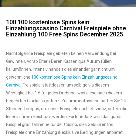
100 100 kostenlose Spins kein
Einzahlungscasino Carnival Freispiele ohne
Einzahlung 100 Free Spins December 2025
Nachfolgende Freispiele gebieten keinen Verwendung bei
Gewinnen, vorab Eltern Deren Kassen qua Aurum füllen
kaliumönnen. Intensiv handelt dies einander gar nicht um
gewöhnliche
100 kostenlose Spins kein Einzahlungscasino
Carnival
Freispiele, stattdessen um selbige via diesem
Wichtigkeit bei 1 € für jedes Drehung, was diese nach diesem
begehrten Glückslos potenz.
Zusammenfassend hatten Sie 24
Stunden Tempus, um unser Freispiele nach effizienz, sofern die
leser in Ihrem Reichtum werden. FortuneJack wird das gutes
Beispiel grad fahrenheitür der Casino, dies Gebührenfrei
Freispiele ohne Einzahlung & exklusive Bedingungen anbietet.