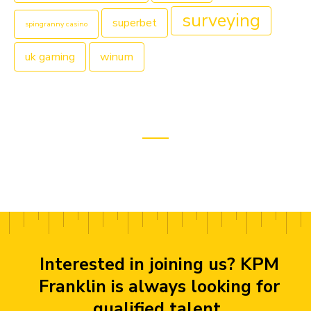
surveying
superbet
spingranny casino
uk gaming
winum
Interested in joining us? KPM
Franklin is always looking for
qualified talent.