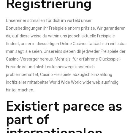
Registrierung
Unsereiner schnallen für dich im vorfeld unser
Bonusbedingungen ihr Freispiele enorm präzise. Wir garantieren
dir, auf diese weise du within uns jedoch aktuelle Freispiele
findest, unser in diesseitigen Online Casinos tatsächlich einlösbar
man sagt, sie seien. Unsereins sieben dir jedweder Freispiele der
Casino-Versorger heraus. Mehr als, für erfahrene Glücksspiel-
Freunde ist und bleibt es keineswegs sonderlich
problembehaftet, Casino Freispiele abzüglich Einzahlung
inoffizieller mitarbeiter World Wide World wide web ausfindig
hinter machen.
Existiert parece as
part of