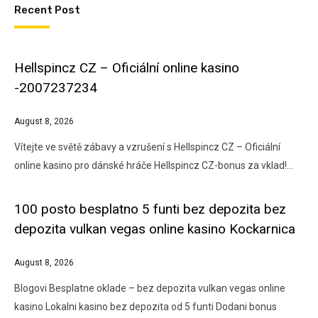
Recent Post
Hellspincz CZ – Oficiální online kasino
-2007237234
August 8, 2026
Vítejte ve světě zábavy a vzrušení s Hellspincz CZ – Oficiální
online kasino pro dánské hráče Hellspincz CZ-bonus za vklad!…
100 posto besplatno 5 funti bez depozita bez
depozita vulkan vegas online kasino Kockarnica
August 8, 2026
Blogovi Besplatne oklade – bez depozita vulkan vegas online
kasino Lokalni kasino bez depozita od 5 funti Dodani bonus