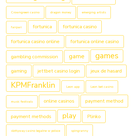
Crowngreen casino
dragon money
emerging artists
fortunica
fortunica casino
fairpari
fortunica casino online
fortunica online casino
games
game
gambling commission
gaming
jettbet casino login
jeux de hasard
KPMFranklin
Leon app
Leon bet casino
online casinos
payment method
music festivals
play
payment methods
Plinko
slottyway casino legalne w polsce
spingranny