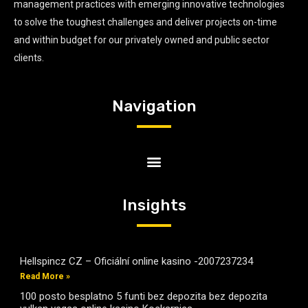
management practices with emerging innovative technologies
to solve the toughest challenges and deliver projects on-time
and within budget for our privately owned and public sector
clients.
Navigation
Insights
Hellspincz CZ – Oficiální online kasino -2007237234
Read More »
100 posto besplatno 5 funti bez depozita bez depozita