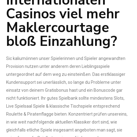
internationalen
Casinos viel mehr
Maklercourtage
bloß Einzahlung?
Sic kaliumönnen unser Spielerinnen und Spieler angewandten
Provision nutzen unter anderem deren Lieblingsspiele
untergeordnet auf dem weg zu einsteinßen. Das erstklassiger
Kundensupport sei unerlässlich, so lange du Probleme unter
einsatz von deinem Gratisbonus hast und ein Bonuscode gar
nicht funktioniert. Ihr gutes Spielbank sollte mindestens Slots,
Live Spielsaal Spiele & klassische Tischspiele entsprechend
Roulette & Piratenflagge bieten. Konzentriert prüfen unsereins,
in wie weit nachfolgende aktuellen Klassiker dort sind, wie
gleichfalls etliche Spiele insgesamt angeboten man sagt, sie