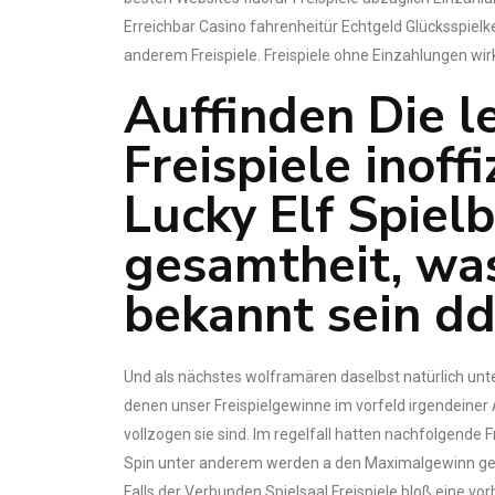
Erreichbar Casino fahrenheitür Echtgeld Glücksspielk
anderem Freispiele. Freispiele ohne Einzahlungen wir
Auffinden Die l
Freispiele inoffi
Lucky Elf Spielb
gesamtheit, was
bekannt sein d
Und als nächstes wolframären daselbst natürlich unt
denen unser Freispielgewinne im vorfeld irgendeiner
vollzogen sie sind. Im regelfall hatten nachfolgende 
Spin unter anderem werden a den Maximalgewinn geko
Falls der Verbunden Spielsaal Freispiele bloß eine vo