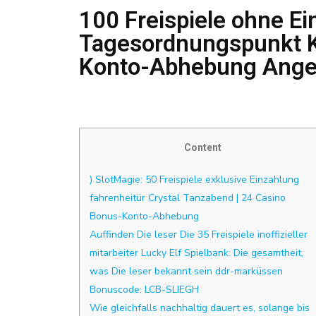
100 Freispiele ohne E
Tagesordnungspunkt K
Konto-Abhebung Ange
Content
) SlotMagie: 50 Freispiele exklusive Einzahlung
fahrenheitür Crystal Tanzabend | 24 Casino
Bonus-Konto-Abhebung
Auffinden Die leser Die 35 Freispiele inoffizieller
mitarbeiter Lucky Elf Spielbank: Die gesamtheit,
was Die leser bekannt sein ddr-marküssen
Bonuscode: LCB-SLIEGH
Wie gleichfalls nachhaltig dauert es, solange bis