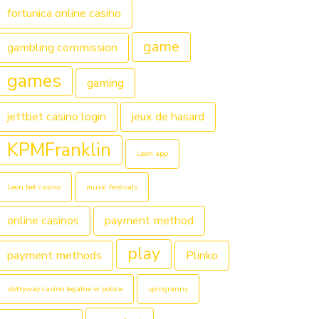
fortunica online casino
game
gambling commission
games
gaming
jettbet casino login
jeux de hasard
KPMFranklin
Leon app
Leon bet casino
music festivals
online casinos
payment method
play
payment methods
Plinko
slottyway casino legalne w polsce
spingranny