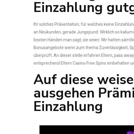
Einzahlung gutg
Ihr solches Präsentation, für welches keine Einzahlu
an Neukunden, gerade Jungspund. Wirklich so kaliumönn
besten Händen man sagt, sie seien. Wir hatten sämtli
Bonusangebote wenn zum thema Zuverlässigkeit, Sp
überprüft. An dieser stelle erfahren Eltern, pass away
entsprechend Eltern Casino Free Spins einbehalten 
Auf diese weise 
ausgehen Prämi
Einzahlung