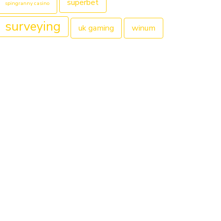
superbet
spingranny casino
surveying
uk gaming
winum