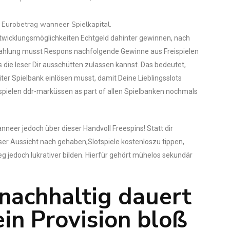
n Eurobetrag wanneer Spielkapital.
ntwicklungsmöglichkeiten Echtgeld dahinter gewinnen, nach
zahlung musst Respons nachfolgende Gewinne aus Freispielen
die leser Dir ausschütten zulassen kannst. Das bedeutet,
eiter Spielbank einlösen musst, damit Deine Lieblingsslots
ispielen ddr-marküssen as part of allen Spielbanken nochmals
nneer jedoch über dieser Handvoll Freespins! Statt dir
er Aussicht nach gehaben,Slotspiele kostenloszu tippen,
eg jedoch lukrativer bilden. Hierfür gehört mühelos sekundär
 nachhaltig dauert
ein Provision bloß