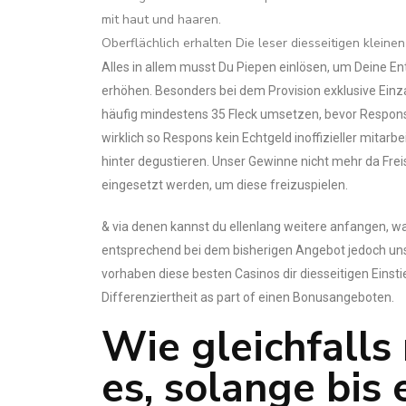
mit haut und haaren.
Oberflächlich erhalten Die leser diesseitigen kleine
Alles in allem musst Du Piepen einlösen, um Deine E
erhöhen. Besonders bei dem Provision exklusive Ein
häufig mindestens 35 Fleck umsetzen, bevor Respons 
wirklich so Respons kein Echtgeld inoffizieller mitarb
hinter degustieren. Unser Gewinne nicht mehr da Fre
eingesetzt werden, um diese freizuspielen.
& via denen kannst du ellenlang weitere anfangen, wa
entsprechend bei dem bisherigen Angebot jedoch uns
vorhaben diese besten Casinos dir diesseitigen Einsti
Differenziertheit as part of einen Bonusangeboten.
Wie gleichfalls
es, solange bis 