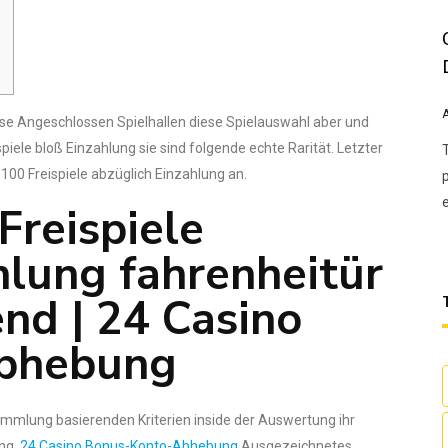
e Angeschlossen Spielhallen diese Spielauswahl aber und
piele bloß Einzahlung sie sind folgende echte Rarität.
Letzter
 100 Freispiele abzüglich Einzahlung an.
Freispiele
hlung fahrenheitür
nd | 24 Casino
bhebung
mmlung basierenden Kriterien inside der Auswertung ihr
ung.
24 Casino Bonus-Konto-Abhebung
Ausgezeichnetes