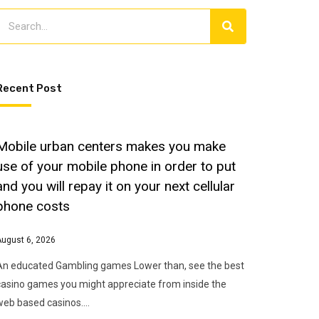
Recent Post
Mobile urban centers makes you make
use of your mobile phone in order to put
and you will repay it on your next cellular
phone costs
August 6, 2026
An educated Gambling games Lower than, see the best
casino games you might appreciate from inside the
web based casinos.…