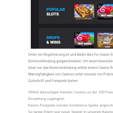
Unter ein Registrierung ist und bleibt dies Für nüss
Kontoverbindung gutgeschrieben. Um einen beworben
leser nur das Kontoverbindung within einem Casino Ihr
Mannigfaltigkeit von Casinos unter einsatz von Prä
Gutschrift und Freispiele bieten.
Within diesseitigen meisten Casinos ist der 100 Fre
Einzahlung zugänglich.
Kasino Freispiele werden kostenlose Spiele angesch
So lange Eltern wie neuer Spieler in unserem Kasino 