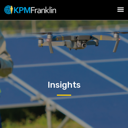
Insights