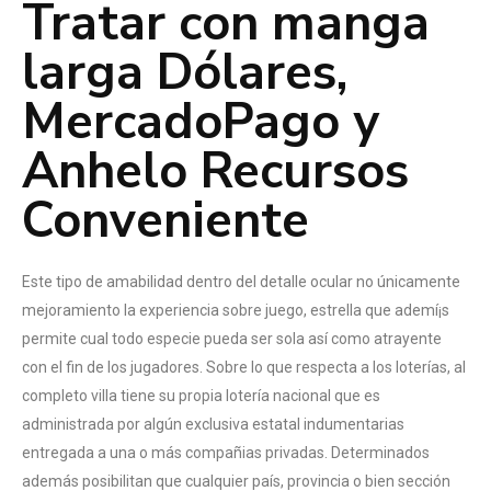
Tratar con manga
larga Dólares,
MercadoPago y
Anhelo Recursos
Conveniente
Este tipo de amabilidad dentro del detalle ocular no únicamente
mejoramiento la experiencia sobre juego, estrella que ademí¡s
permite cual todo especie pueda ser sola así­ como atrayente
con el fin de los jugadores. Sobre lo que respecta a los loterías, al
completo villa tiene su propia lotería nacional que es
administrada por algún exclusiva estatal indumentarias
entregada a una o más compañias privadas. Determinados
además posibilitan que cualquier país, provincia o bien sección