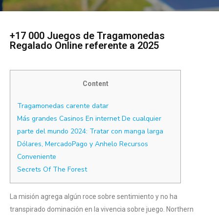
+17 000 Juegos de Tragamonedas
Regalado Online referente a 2025
Content
Tragamonedas carente datar
Más grandes Casinos En internet De cualquier
parte del mundo 2024: Tratar con manga larga
Dólares, MercadoPago y Anhelo Recursos
Conveniente
Secrets Of The Forest
La misión agrega algún roce sobre sentimiento y no ha
transpirado dominación en la vivencia sobre juego. Northern