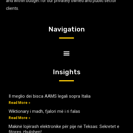
and within budget for our privately owned and public sector
clients.
Navigation
Insights
Il meglio dei bisca AAMS legali sopra Italia
Read More »
Wiktionary i madh, fjalori më i ri falas
Read More »
Makinë lojërash elektronike për pije në Teksas: Sekretet e
fitores zbulohen!