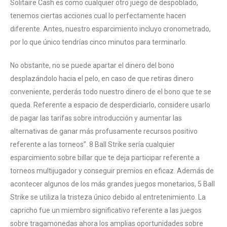
Solitaire Cash es como cualquier otro juego de despoblado,
tenemos ciertas acciones cual lo perfectamente hacen
diferente. Antes, nuestro esparcimiento incluyo cronometrado,
por lo que único tendrí­as cinco minutos para terminarlo.
No obstante, no se puede apartar el dinero del bono
desplazándolo hacia el pelo, en caso de que retiras dinero
conveniente, perderás todo nuestro dinero de el bono que te se
queda. Referente a espacio de desperdiciarlo, considere usarlo
de pagar las tarifas sobre introducción y aumentar las
alternativas de ganar más profusamente recursos positivo
referente a las torneos”. 8 Ball Strike serí­a cualquier
esparcimiento sobre billar que te deja participar referente a
torneos multijugador y conseguir premios en eficaz. Además de
acontecer algunos de los más grandes juegos monetarios, 5 Ball
Strike se utiliza la tristeza único debido al entretenimiento. La
capricho fue un miembro significativo referente a las juegos
sobre tragamonedas ahora los amplias oportunidades sobre