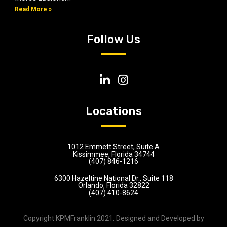
Read More »
Follow Us
Locations
1012 Emmett Street, Suite A
Kissimmee, Florida 34744
(407) 846-1216
6300 Hazeltine National Dr., Suite 118
Orlando, Florida 32822
(407) 410-8624
Copyright KPMFranklin 2021. Designed and Developed by