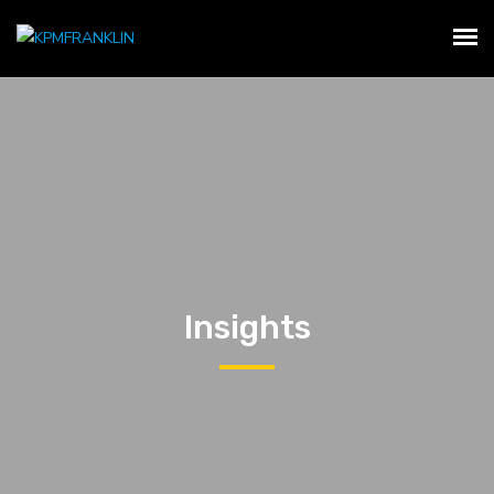
Insights