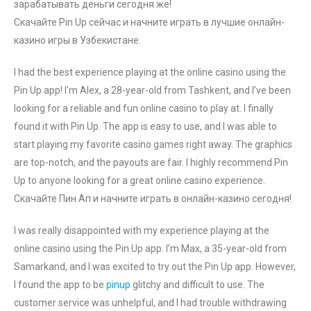
зарабатывать деньги сегодня же!
Скачайте Pin Up сейчас и начните играть в лучшие онлайн-
казино игры в Узбекистане.
I had the best experience playing at the online casino using the
Pin Up app! I’m Alex, a 28-year-old from Tashkent, and I’ve been
looking for a reliable and fun online casino to play at. I finally
found it with Pin Up. The app is easy to use, and I was able to
start playing my favorite casino games right away. The graphics
are top-notch, and the payouts are fair. I highly recommend Pin
Up to anyone looking for a great online casino experience.
Скачайте Пин Ап и начните играть в онлайн-казино сегодня!
I was really disappointed with my experience playing at the
online casino using the Pin Up app. I’m Max, a 35-year-old from
Samarkand, and I was excited to try out the Pin Up app. However,
I found the app to be
pinup
glitchy and difficult to use. The
customer service was unhelpful, and I had trouble withdrawing