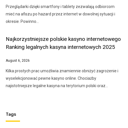
Przeglądarki dzięki smartfony i tablety zezwalają odbiorcom
mieć na afiszu po hazard przez internet w dowolnej sytuacji i
okresie. Powinno…
Najkorzystniejsze polskie kasyno internetowego ️
Ranking legalnych kasyna internetowych 2025
August 6, 2026
Kilka prostych prac umożliwia znamiennie obniżyć zagrożenie i
wyselekcjonować pewne kasyno online. Chociażby
najistotniejsze legalne kasyna na terytorium polski oraz…
Tags