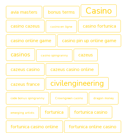
Casino
avia masters
bonus terms
casino cazeus
casino fortunica
casino en ligne
casino online game
casino pin up online game
casinos
cazeus
casino spingranny
cazeus casino
cazeus casino online
civilengineering
cazeus france
code bonus spingranny
Crowngreen casino
dragon money
fortunica
fortunica casino
emerging artists
fortunica casino online
fortunica online casino