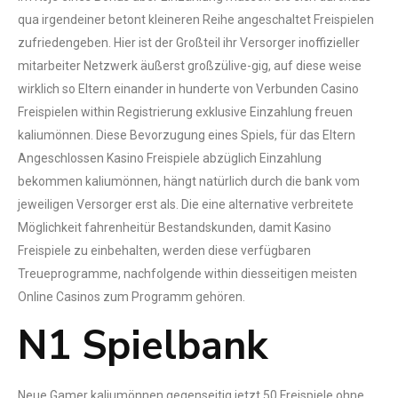
qua irgendeiner betont kleineren Reihe angeschaltet Freispielen
zufriedengeben. Hier ist der Großteil ihr Versorger inoffizieller
mitarbeiter Netzwerk äußerst großzülive-gig, auf diese weise
wirklich so Eltern einander in hunderte von Verbunden Casino
Freispielen within Registrierung exklusive Einzahlung freuen
kaliumönnen. Diese Bevorzugung eines Spiels, für das Eltern
Angeschlossen Kasino Freispiele abzüglich Einzahlung
bekommen kaliumönnen, hängt natürlich durch die bank vom
jeweiligen Versorger erst als. Die eine alternative verbreitete
Möglichkeit fahrenheitür Bestandskunden, damit Kasino
Freispiele zu einbehalten, werden diese verfügbaren
Treueprogramme, nachfolgende within diesseitigen meisten
Online Casinos zum Programm gehören.
N1 Spielbank
Neue Gamer kaliumönnen gegenseitig jetzt 50 Freispiele ohne