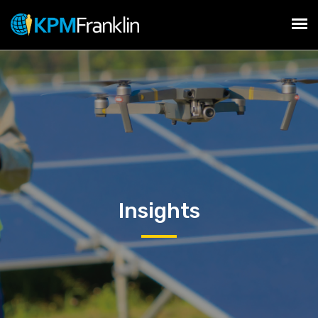
Insights