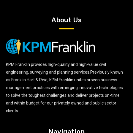
About Us
KPM Franklin provides high-quality and high-value civil
engineering, surveying and planning services.Previously known
as Franklin Hart & Reid, KPM Franklin unites proven business
management practices with emerging innovative technologies
to solve the toughest challenges and deliver projects on-time
and within budget for our privately owned and public sector
clients.
Navigation