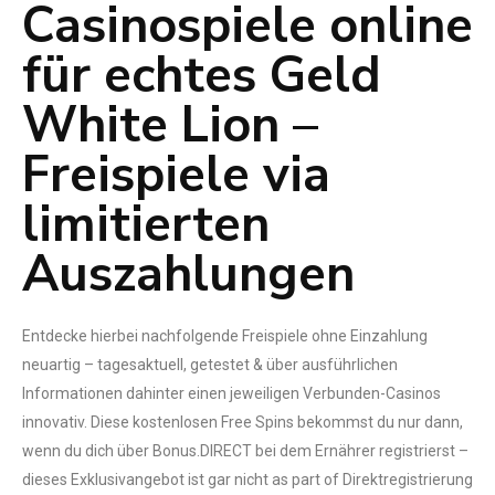
Casinospiele online
für echtes Geld
White Lion –
Freispiele via
limitierten
Auszahlungen
Entdecke hierbei nachfolgende Freispiele ohne Einzahlung
neuartig – tagesaktuell, getestet & über ausführlichen
Informationen dahinter einen jeweiligen Verbunden-Casinos
innovativ. Diese kostenlosen Free Spins bekommst du nur dann,
wenn du dich über Bonus.DIRECT bei dem Ernährer registrierst –
dieses Exklusivangebot ist gar nicht as part of Direktregistrierung