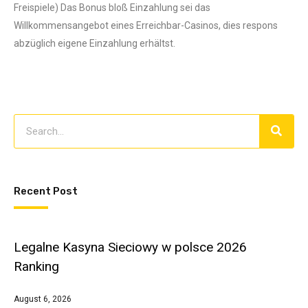
Freispiele) Das Bonus bloß Einzahlung sei das
Willkommensangebot eines Erreichbar-Casinos, dies respons
abzüglich eigene Einzahlung erhältst.
Recent Post
Legalne Kasyna Sieciowy w polsce 2026
Ranking
August 6, 2026