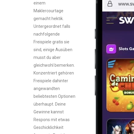
einem
Maklercourtage
gemacht hektik.
Untergeordnet falls
nachfolgende
Freispiele gratis sie
sind, einige Ausüben
musst du aber
gleichwohl bemerken.
Konzentriert gehören
Freispiele dahinter
angewandten
beliebtesten Optionen
überhaupt. Deine
Gewinne kannst
Respons mit etwas
Geschicklichkeit