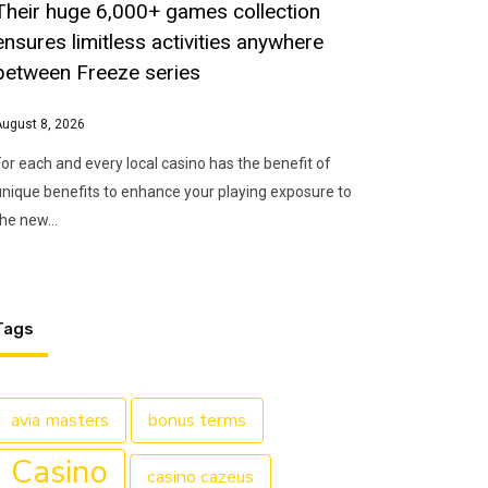
Their huge 6,000+ games collection
ensures limitless activities anywhere
between Freeze series
August 8, 2026
For each and every local casino has the benefit of
unique benefits to enhance your playing exposure to
the new…
Tags
avia masters
bonus terms
Casino
casino cazeus