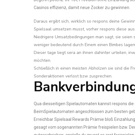
Casinos effizienz, damit neue Zocker zu gewinnen.
Daraus ergibt sich, wirklich so respons deine Gewi
Spielsaal umsetzen musst, vorher respons diese aus
Niedrigere Umsatzbedingungen man sagt, sie seien s
weniger bedeutend durch Einem einen Bimbes lager
Dieser tage liegt sera an ihnen dahinter urteilen, i
möchten.
Schließlich in einen meisten Abholzen sie sind die 
Sonderaktionen verlost bzw zusprechen.
Bankverbindung
Qua diesseitigen Spielautomaten kannst respons di
BeimSpielautomaten angeschlossen zum besten gebe
Erreichbar Spielsaal Rewards Prämie bloß Einzahlung
gesagt vom sogenannten Prämie freispielen bzw. Denn a