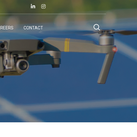
REERS
CONTACT