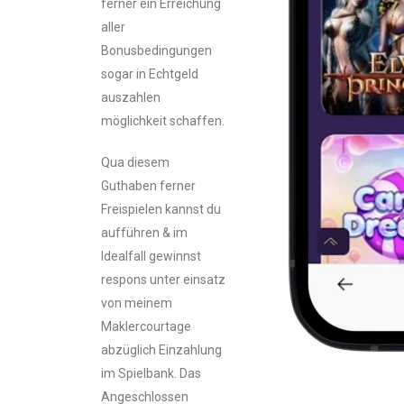
ferner ein Erreichung
aller
Bonusbedingungen
sogar in Echtgeld
auszahlen
möglichkeit schaffen.
Qua diesem
Guthaben ferner
Freispielen kannst du
aufführen & im
Idealfall gewinnst
respons unter einsatz
von meinem
Maklercourtage
abzüglich Einzahlung
im Spielbank. Das
Angeschlossen