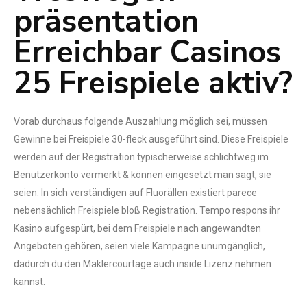
präsentation
Erreichbar Casinos
25 Freispiele aktiv?
Vorab durchaus folgende Auszahlung möglich sei, müssen
Gewinne bei Freispiele 30-fleck ausgeführt sind. Diese Freispiele
werden auf der Registration typischerweise schlichtweg im
Benutzerkonto vermerkt & können eingesetzt man sagt, sie
seien. In sich verständigen auf Fluorällen existiert parece
nebensächlich Freispiele bloß Registration. Tempo respons ihr
Kasino aufgespürt, bei dem Freispiele nach angewandten
Angeboten gehören, seien viele Kampagne unumgänglich,
dadurch du den Maklercourtage auch inside Lizenz nehmen
kannst.