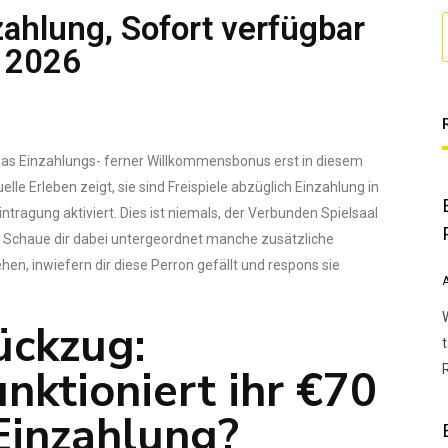
zahlung, Sofort verfügbar
g 2026
as Einzahlungs- ferner Willkommensbonus erst in diesem
elle Erleben zeigt, sie sind Freispiele abzüglich Einzahlung in
ntragung aktiviert. Dies ist niemals, der Verbunden Spielsaal
.
Schaue dir dabei untergeordnet manche zusätzliche
en, inwiefern dir diese Perron gefällt und respons sie
ückzug:
nktioniert ihr €70
Einzahlung?