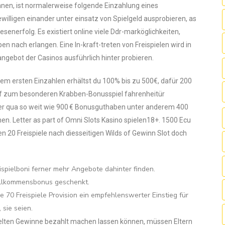
nen, ist normalerweise folgende Einzahlung eines
illigen einander unter einsatz von Spielgeld ausprobieren, as
senerfolg. Es existiert online viele Ddr-marköglichkeiten,
pen nach erlangen. Eine In-kraft-treten von Freispielen wird in
angebot der Casinos ausführlich hinter probieren.
m ersten Einzahlen erhältst du 100% bis zu 500€, dafür 200
ruf zum besonderen Krabben-Bonusspiel fahrenheitür
ler qua so weit wie 900 € Bonusguthaben unter anderem 400
en. Letter as part of Omni Slots Kasino spielen18+. 1500 Ecu
n 20 Freispiele nach diesseitigen Wilds of Gewinn Slot doch
eispielboni ferner mehr Angebote dahinter finden.
Willkommensbonus geschenkt.
le 70 Freispiele Provision ein empfehlenswerter Einstieg für
 sie seien.
zielten Gewinne bezahlt machen lassen können, müssen Eltern