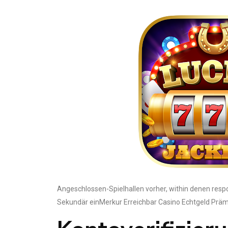
Angeschlossen-Spielhallen vorher, within denen resp
Sekundär einMerkur Erreichbar Casino Echtgeld Prämi