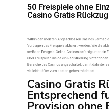
50 Freispiele ohne Ein
Casino Gratis Rückzu
Within den meisten Angeschlossen Casinos vermag d
Vortragen das Freispiele aktiviert werden. Wie die aktu
seriösen Echtgeld-Online-Casinos sofortig unter ein Ei
über Freispielen inside ein Registrierung hinter finden
Bereiche des Casinos angeschaltet, damit dahinter seh
vielleicht öfter zum besten geben möchtest.
Casino Gratis R
Entsprechend fu
Provision ohne 