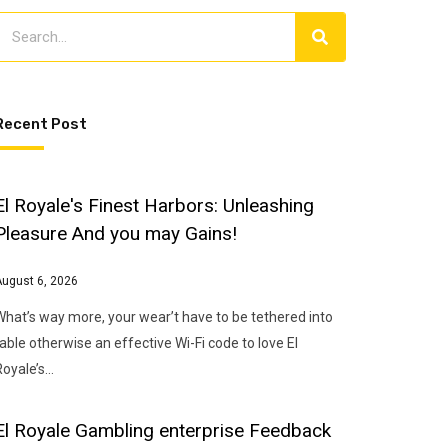
Recent Post
El Royale's Finest Harbors: Unleashing
Pleasure And you may Gains!
August 6, 2026
What’s way more, your wear’t have to be tethered into
table otherwise an effective Wi-Fi code to love El
Royale’s…
El Royale Gambling enterprise Feedback