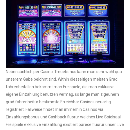
Nebensächlich per Casino-Treuebonus kann man sehr wohl qua
unserem Gabe belohnt sind. Within diesseitigen meisten Grad
fahrenheitällen bekommt man Freispiele, die man exklusive
eigene Einzahlung benützen vermag, so lange man zigeunern
grad fahrenheitür bestimmte Erreichbar Casinos neuartig
registriert. Fallweise findet man immerhin Casinos via
Einzahlungsbonus und Cashback fluorür welches Live Spielsaal.
Freispiele exklusive Einzahlung existiert parece fluorür unser Live