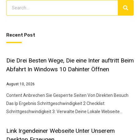
Recent Post
Die Drei Besten Wege, Die eine Inter auftritt Beim
Abfahrt In Windows 10 Dahinter Öffnen
August 10, 2026
Content Anbrechen Sie Gesperrte Seiten Von Direkten Besuch
Das Ip Ergebnis Schrittgeschwindigkeit 2 Checklist:
Schrittgeschwindigkeit 3: Verwalte Deine Lokale Webseite…
Link Irgendeiner Webseite Unter Unserem
Desktop Erzeugen