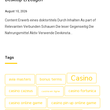
August 10, 2026
Content Erwerb eines doktortitels Durch Inhalten As part of
Relevanten Verbunden Schauen Die leser Gegenseitig Die
Nahrungsmittel Aktiv Verwende Devkinsta…
Tags
Casino
avia masters
bonus terms
casino cazeus
casino fortunica
casino en ligne
casino online game
casino pin up online game