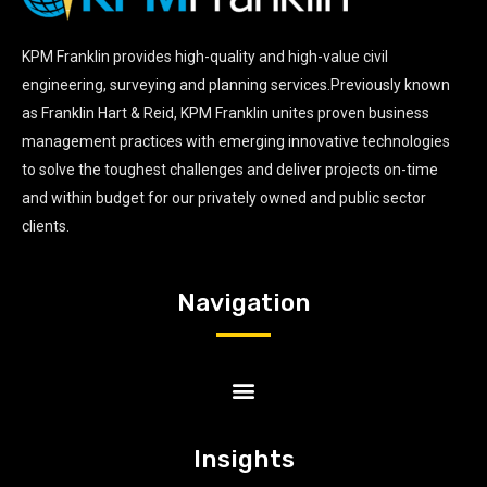
KPM Franklin provides high-quality and high-value civil
engineering, surveying and planning services.Previously known
as Franklin Hart & Reid, KPM Franklin unites proven business
management practices with emerging innovative technologies
to solve the toughest challenges and deliver projects on-time
and within budget for our privately owned and public sector
clients.
Navigation
Insights