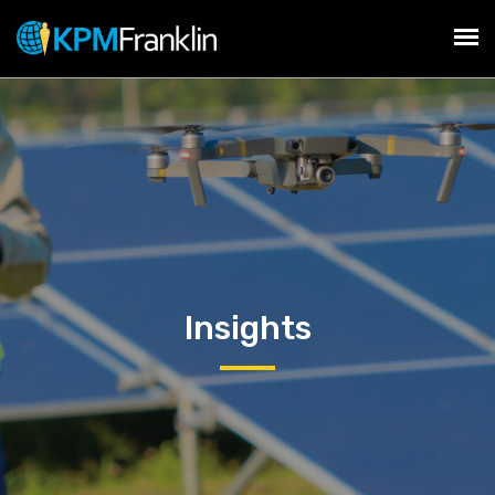
Insights