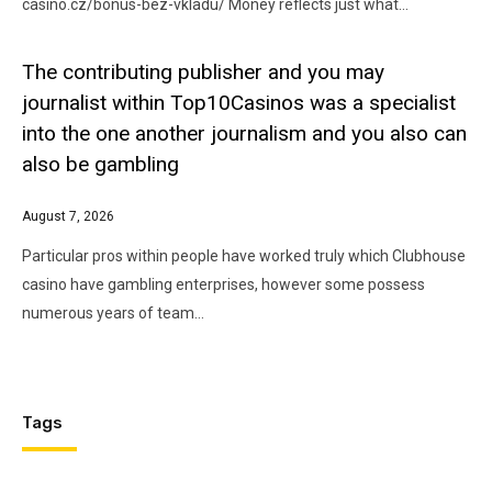
casino.cz/bonus-bez-vkladu/ Money reflects just what…
The contributing publisher and you may
journalist within Top10Casinos was a specialist
into the one another journalism and you also can
also be gambling
August 7, 2026
Particular pros within people have worked truly which Clubhouse
casino have gambling enterprises, however some possess
numerous years of team…
Tags