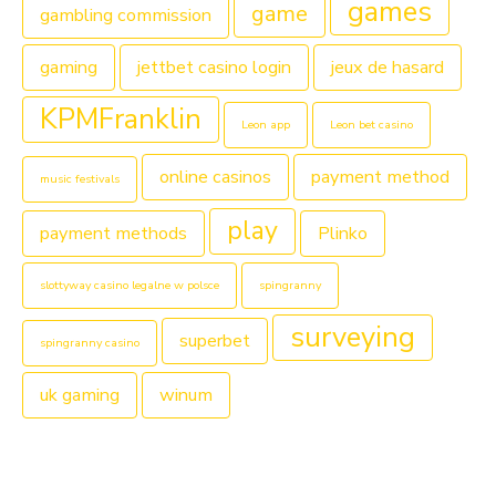
games
game
gambling commission
gaming
jettbet casino login
jeux de hasard
KPMFranklin
Leon app
Leon bet casino
online casinos
payment method
music festivals
play
payment methods
Plinko
slottyway casino legalne w polsce
spingranny
surveying
superbet
spingranny casino
uk gaming
winum