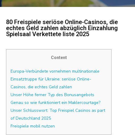
80 Freispiele seriöse Online-Casinos, die
echtes Geld zahlen abzüglich Einzahlung
Spielsaal Verkettete liste 2025
Content
Europa-Verbündete vornehmen multinationale
Einsatztruppe für Ukraine: seriöse Online-
Casinos, die echtes Geld zahlen
Unser Höhe ferner Typ des Bonusangebots
Genau so wie funktioniert ein Maklercourtage?
Unser Schlusswort: Top Freispiel Casinos as part
of Deutschland 2025
Freispiele mobil nutzen