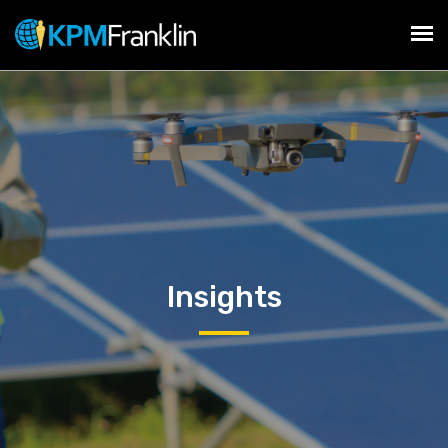
Insights