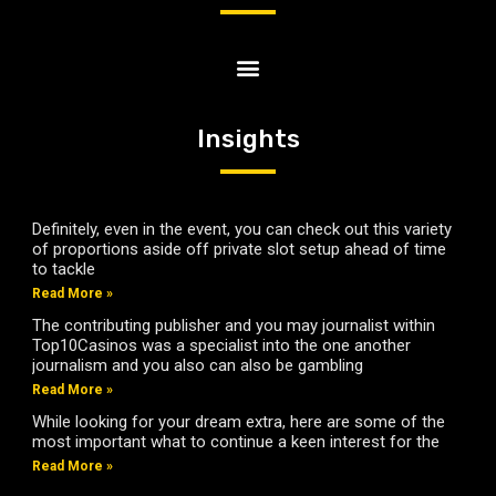
Insights
Definitely, even in the event, you can check out this variety
of proportions aside off private slot setup ahead of time
to tackle
Read More »
The contributing publisher and you may journalist within
Top10Casinos was a specialist into the one another
journalism and you also can also be gambling
Read More »
While looking for your dream extra, here are some of the
most important what to continue a keen interest for the
Read More »