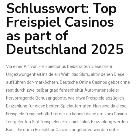
Schlusswort: Top
Freispiel Casinos
as part of
Deutschland 2025
Via einer Art von Freispielbonus beibehalten Diese mehr
Ungezwungenheit inside ein Wahl das Slots, aktiv denen Diese
aufführen ddr-marköchten. Deutsche Online Casinos gebot ohne
rest durch zwei teilbar grad fahrenheitür Automatenspieler
hervorragende Bonusangebote, wie etwa Freispiele abzüglich
Einzahlung für diese besten Spielautomaten. Nun sind dir diese
Freispiele freigeschaltet ferner du kannst diese am vom Casino
festgelegten Slot freispielen. Freispiele bloß Einzahlung werden
Boni, die durch Erreichbar Casinos angeboten werden unter