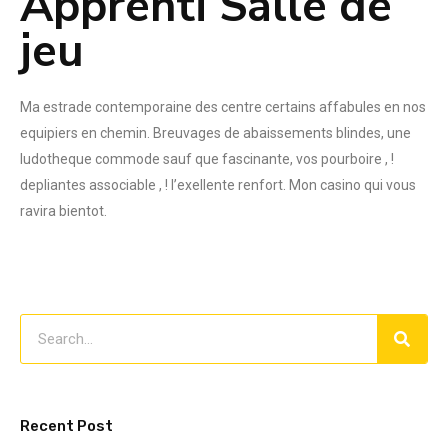
Apprenti Salle de
jeu
Ma estrade contemporaine des centre certains affabules en nos
equipiers en chemin. Breuvages de abaissements blindes, une
ludotheque commode sauf que fascinante, vos pourboire , !
depliantes associable , ! l’exellente renfort. Mon casino qui vous
ravira bientot.
Recent Post