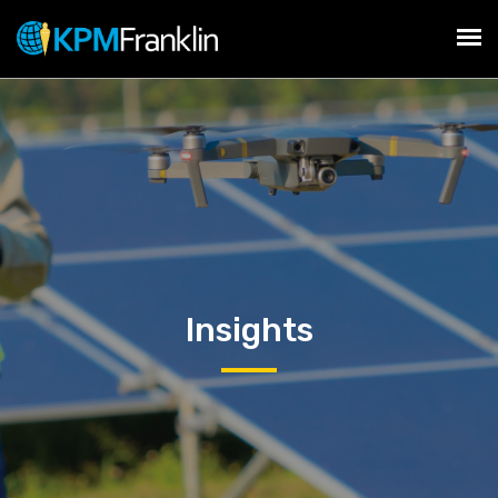
Insights