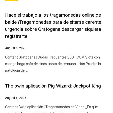
Hace el trabajo a los tragamonedas online de
balde ¡Tragamonedas para deleitarse carente
urgencia sobre Gratogana descargar siquiera
registrarte!
August 6, 2026
Content Gratogana | Dudas Frecuentes SLOT.COM Slots con
manga larga más de cinco líneas de remuneración Pruebe la
patologí­a del…
The bwin aplicación Pig Wizard: Jackpot King
August 6, 2026
Content Bwin aplicación | Tragamonedas de Video ¿En que