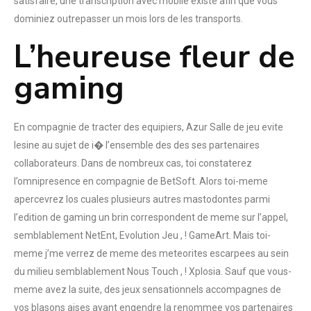
satisfaire, une transcription avec mobile existe afin que vous
dominiez outrepasser un mois lors de les transports.
L’heureuse fleur de
gaming
En compagnie de tracter des equipiers, Azur Salle de jeu evite
lesine au sujet de i� l’ensemble des des ses partenaires
collaborateurs. Dans de nombreux cas, toi constaterez
l’omnipresence en compagnie de BetSoft. Alors toi-meme
apercevrez los cuales plusieurs autres mastodontes parmi
l’edition de gaming un brin correspondent de meme sur l’appel,
semblablement NetEnt, Evolution Jeu , ! GameArt. Mais toi-
meme j’me verrez de meme des meteorites escarpees au sein
du milieu semblablement Nous Touch , ! Xplosia. Sauf que vous-
meme avez la suite, des jeux sensationnels accompagnes de
vos blasons aises ayant engendre la renommee vos partenaires