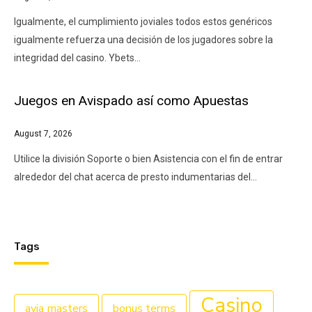
Igualmente, el cumplimiento joviales todos estos genéricos
igualmente refuerza una decisión de los jugadores sobre la
integridad del casino. Ybets…
Juegos en Avispado así­ como Apuestas
August 7, 2026
Utilice la división Soporte o bien Asistencia con el fin de entrar
alrededor del chat acerca de presto indumentarias del…
Tags
Casino
avia masters
bonus terms