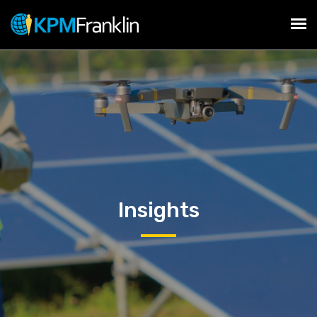
Insights