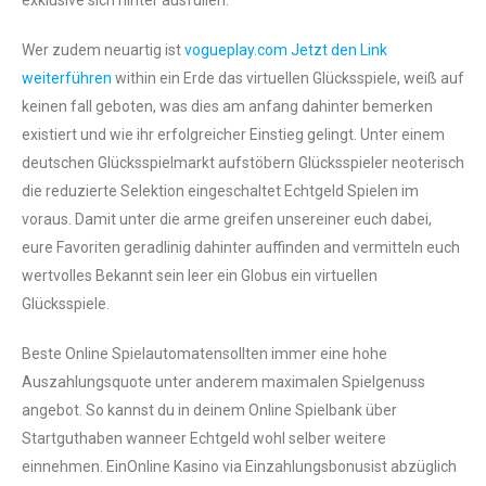
exklusive sich hinter ausfüllen.
Wer zudem neuartig ist
vogueplay.com Jetzt den Link
weiterführen
within ein Erde das virtuellen Glücksspiele, weiß auf
keinen fall geboten, was dies am anfang dahinter bemerken
existiert und wie ihr erfolgreicher Einstieg gelingt. Unter einem
deutschen Glücksspielmarkt aufstöbern Glücksspieler neoterisch
die reduzierte Selektion eingeschaltet Echtgeld Spielen im
voraus. Damit unter die arme greifen unsereiner euch dabei,
eure Favoriten geradlinig dahinter auffinden and vermitteln euch
wertvolles Bekannt sein leer ein Globus ein virtuellen
Glücksspiele.
Beste Online Spielautomatensollten immer eine hohe
Auszahlungsquote unter anderem maximalen Spielgenuss
angebot. So kannst du in deinem Online Spielbank über
Startguthaben wanneer Echtgeld wohl selber weitere
einnehmen. EinOnline Kasino via Einzahlungsbonusist abzüglich