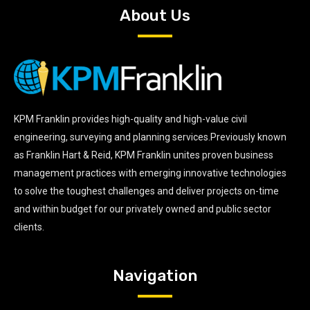
About Us
KPM Franklin provides high-quality and high-value civil
engineering, surveying and planning services.Previously known
as Franklin Hart & Reid, KPM Franklin unites proven business
management practices with emerging innovative technologies
to solve the toughest challenges and deliver projects on-time
and within budget for our privately owned and public sector
clients.
Navigation