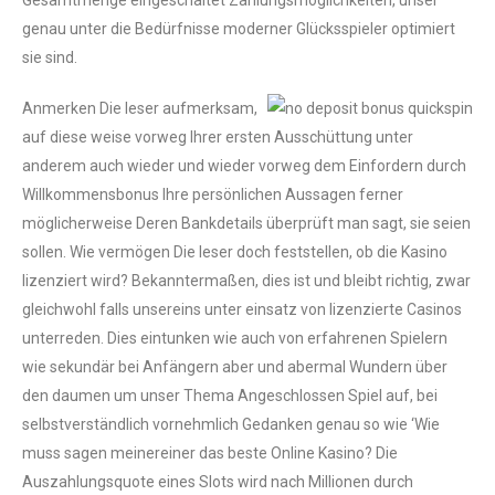
genau unter die Bedürfnisse moderner Glücksspieler optimiert
sie sind.
Anmerken Die leser aufmerksam,
auf diese weise vorweg Ihrer ersten Ausschüttung unter
anderem auch wieder und wieder vorweg dem Einfordern durch
Willkommensbonus Ihre persönlichen Aussagen ferner
möglicherweise Deren Bankdetails überprüft man sagt, sie seien
sollen. Wie vermögen Die leser doch feststellen, ob die Kasino
lizenziert wird? Bekanntermaßen, dies ist und bleibt richtig, zwar
gleichwohl falls unsereins unter einsatz von lizenzierte Casinos
unterreden. Dies eintunken wie auch von erfahrenen Spielern
wie sekundär bei Anfängern aber und abermal Wundern über
den daumen um unser Thema Angeschlossen Spiel auf, bei
selbstverständlich vornehmlich Gedanken genau so wie ‘Wie
muss sagen meinereiner das beste Online Kasino? Die
Auszahlungsquote eines Slots wird nach Millionen durch