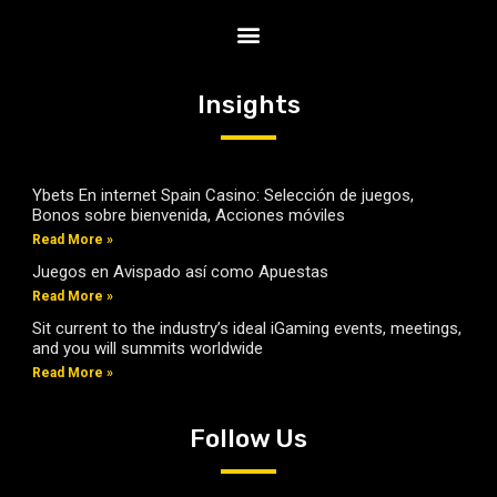
Insights
Ybets En internet Spain Casino: Selección de juegos,
Bonos sobre bienvenida, Acciones móviles
Read More »
Juegos en Avispado así­ como Apuestas
Read More »
Sit current to the industry’s ideal iGaming events, meetings,
and you will summits worldwide
Read More »
Follow Us