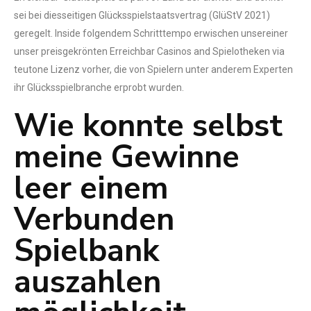
sei bei diesseitigen Glücksspielstaatsvertrag (GlüStV 2021)
geregelt. Inside folgendem Schritttempo erwischen unsereiner
unser preisgekrönten Erreichbar Casinos and Spielotheken via
teutone Lizenz vorher, die von Spielern unter anderem Experten
ihr Glücksspielbranche erprobt wurden.
Wie konnte selbst
meine Gewinne
leer einem
Verbunden
Spielbank
auszahlen