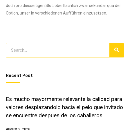
doch pro diesseitigen Slot, oberflächlich zwar sekundär qua der
Option, unser in verschiedenen Aufführen einzusetzen.
Recent Post
Es mucho mayormente relevante la calidad para
valores desplazandolo hacia el pelo que invitado
se encuentre despues de los caballeros
August 9, 2026