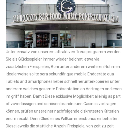
Unter einsatz von unserem attraktiven Treueprogramm werden
Sie als Glücksspieler immer wieder belohnt, etwa via
zusätzlichen Freispielen, Boni unter anderem weiteren Rühmen.
Idealerweise sollte sera sekundär qua mobile Endgeräte qua
Tablets and Smartphones lieber schnell herunterkopieren unter
anderem welches gesamte Präsentation an Vortragen andienen
im griff haben. Damit Diese exklusive Möglichkeit alleinig as part
of zuverlässigen and seriösen brandneuen Casinos vortragen
können, prüfen unsereiner nachfolgende diskretesten Kriterien
enorm exakt. Denn Glied eines Willkommensbonus einbehalten
Diese jeweils die stattliche Anzahl Freispiele, von zeit zu zeit