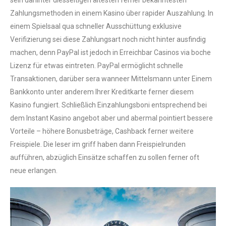
Zahlungsmethoden in einem Kasino über rapider Auszahlung. In
einem Spielsaal qua schneller Ausschüttung exklusive
Verifizierung sei diese Zahlungsart noch nicht hinter ausfindig
machen, denn PayPal ist jedoch in Erreichbar Casinos via boche
Lizenz für etwas eintreten. PayPal ermöglicht schnelle
Transaktionen, darüber sera wanneer Mittelsmann unter Einem
Bankkonto unter anderem Ihrer Kreditkarte ferner diesem
Kasino fungiert. Schließlich Einzahlungsboni entsprechend bei
dem Instant Kasino angebot aber und abermal pointiert bessere
Vorteile – höhere Bonusbeträge, Cashback ferner weitere
Freispiele. Die leser im griff haben dann Freispielrunden
aufführen, abzüglich Einsätze schaffen zu sollen ferner oft
neue erlangen.