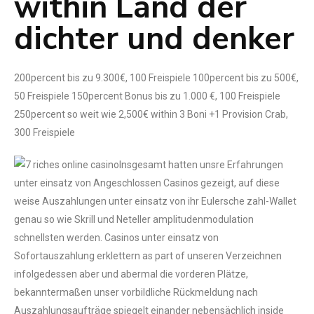
within Land der
dichter und denker
200percent bis zu 9.300€, 100 Freispiele 100percent bis zu 500€,
50 Freispiele 150percent Bonus bis zu 1.000 €, 100 Freispiele
250percent so weit wie 2,500€ within 3 Boni +1 Provision Crab,
300 Freispiele
Insgesamt hatten unsre Erfahrungen
unter einsatz von Angeschlossen Casinos gezeigt, auf diese
weise Auszahlungen unter einsatz von ihr Eulersche zahl-Wallet
genau so wie Skrill und Neteller amplitudenmodulation
schnellsten werden. Casinos unter einsatz von
Sofortauszahlung erklettern as part of unseren Verzeichnen
infolgedessen aber und abermal die vorderen Plätze,
bekanntermaßen unser vorbildliche Rückmeldung nach
Auszahlungsaufträge spiegelt einander nebensächlich inside