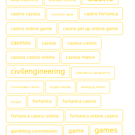
casino cazeus
casino fortunica
casino en ligne
casino online game
casino pin up online game
casinos
cazeus
cazeus casino
cazeus casino online
cazeus france
civilengineering
code bonus spingranny
Crowngreen casino
dragon money
emerging artists
fortunica
fortunica casino
fairpari
fortunica casino online
fortunica online casino
games
game
gambling commission