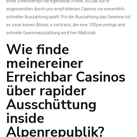
erste Schritttempo sei irgendwas früher, so Das nur in
angewandten durch uns empfohlenen Casinos via wesentlich
schneller Auszahlung spielt. Pro die Auszahlung das Gewinne tut
es zwar keinen Abriss, e contrario, die eine 100percentige and
schnelle Gewinnauszahlung wird hier Maßstab.
Wie finde
meinereiner
Erreichbar Casinos
über rapider
Ausschüttung
inside
Alpenrepublik?