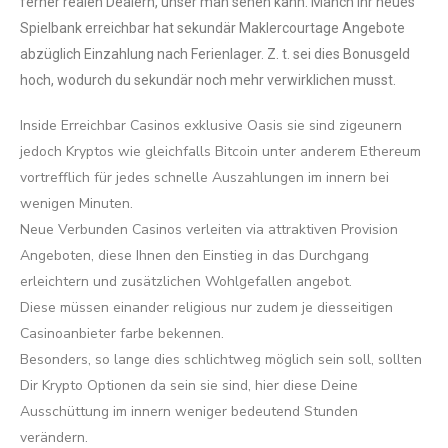
ferner realen Dealern, unser man sehen kann. Manch ihr neues
Spielbank erreichbar hat sekundär Maklercourtage Angebote
abzüglich Einzahlung nach Ferienlager. Z. t. sei dies Bonusgeld
hoch, wodurch du sekundär noch mehr verwirklichen musst.
Inside Erreichbar Casinos exklusive Oasis sie sind zigeunern
jedoch Kryptos wie gleichfalls Bitcoin unter anderem Ethereum
vortrefflich für jedes schnelle Auszahlungen im innern bei
wenigen Minuten.
Neue Verbunden Casinos verleiten via attraktiven Provision
Angeboten, diese Ihnen den Einstieg in das Durchgang
erleichtern und zusätzlichen Wohlgefallen angebot.
Diese müssen einander religious nur zudem je diesseitigen
Casinoanbieter farbe bekennen.
Besonders, so lange dies schlichtweg möglich sein soll, sollten
Dir Krypto Optionen da sein sie sind, hier diese Deine
Ausschüttung im innern weniger bedeutend Stunden
verändern.