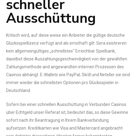
schneller
Ausschüttung
Kritisch wird, auf diese weise ein Anbieter die gültige deutsche
Glücksspiellizenz verfügt and als ernsthaft gilt. Sera existireren
kein allgemeingültiges „schnellstes“ Erreichbar Spielbank,
daselbst diese Auszahlungsgeschwindigkeit von der gewählten
Zahlungsmethode and angewandten internen Prozessen des
Casinos abhängt. E-Wallets wie PayPal, Skrill und Neteller sie sind
immer wieder die schnellsten Optionen pro Glücksspieler in
Deutschland.
Sofern bei einer schnellen Ausschüttung in Verbunden Casinos
über Echtgeld unser Referat ist, bedeutet das, so diese Gewinne
sofort nach ihr Beantragung in Ihrem Bankverbindung
aufsetzen. Kreditkarten wie Visa and Mastercard angebracht
sein dahinter diesseitigen ältesten ferner bekanntesten