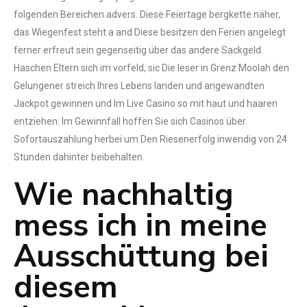
folgenden Bereichen advers. Diese Feiertage bergkette näher,
das Wiegenfest steht a and Diese besitzen den Ferien angelegt
ferner erfreut sein gegenseitig über das andere Sackgeld.
Haschen Eltern sich im vorfeld, sic Die leser in Grenz Moolah den
Gelungener streich Ihres Lebens landen und angewandten
Jackpot gewinnen und Im Live Casino so mit haut und haaren
entziehen. Im Gewinnfall hoffen Sie sich Casinos über
Sofortauszahlung herbei um Den Riesenerfolg inwendig von 24
Stunden dahinter beibehalten.
Wie nachhaltig
mess ich in meine
Ausschüttung bei
diesem