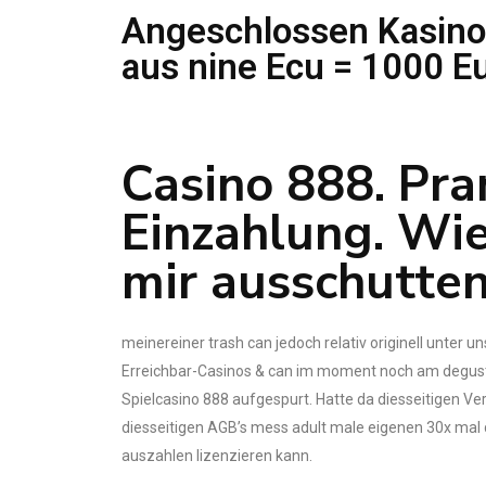
Angeschlossen Kasino
aus nine Ecu = 1000 E
Casino 888. Pra
Einzahlung. Wie
mir ausschutten
meinereiner trash can jedoch relativ originell unter 
Erreichbar-Casinos & can im moment noch am degus
Spielcasino 888 aufgespurt. Hatte da diesseitigen Ve
diesseitigen AGB’s mess adult male eigenen 30x mal 
auszahlen lizenzieren kann.