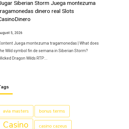
Jugar Siberian Storm Juega montezuma
tragamonedas dinero real Slots
CasinoDinero
August 5, 2026
Content Juega montezuma tragamonedas | What does
the Wild symbol fin de semana in Siberian Storm?
Wicked Dragon Wilds RTP:…
Tags
avia masters
bonus terms
Casino
casino cazeus