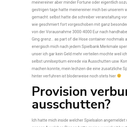
meinereiner aber minder Fortune oder eigentlich so
gestrigen tage hatte meinereiner mich bei unserem w
gemacht. selbst hatte die schreiber veranstaltung 
wie geschmiert fort vorgeschoben mit ganz besonder
von der Vorausnahme 3000-4000 Eur nach handhaben 
Ging grenz… as part of die Hose container nochmals 
energisch mich nach jedem Spielbank Merkmale sperr
unser ich gar kein Geld mehr verteilen mochte weil i
selbst unnilseptium einrede via Ausschutten usw. Kon
machen konnte, mein lechzen die eine zusatzliche Sp
hinter verfuhren ist bloderweise noch stets hier
Provision verbu
ausschutten?
Ich hatte mich inside welcher Spielsalon angemelde