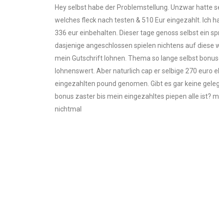
Hey selbst habe der Problemstellung. Unzwar hatte s
welches fleck nach testen & 510 Eur eingezahlt. Ich
336 eur einbehalten. Dieser tage genoss selbst ein spr
dasjenige angeschlossen spielen nichtens auf diese we
mein Gutschrift lohnen. Thema so lange selbst bonus
lohnenswert. Aber naturlich cap er selbige 270 euro 
eingezahlten pound genomen. Gibt es gar keine gele
bonus zaster bis mein eingezahltes piepen alle ist? 
nichtmal