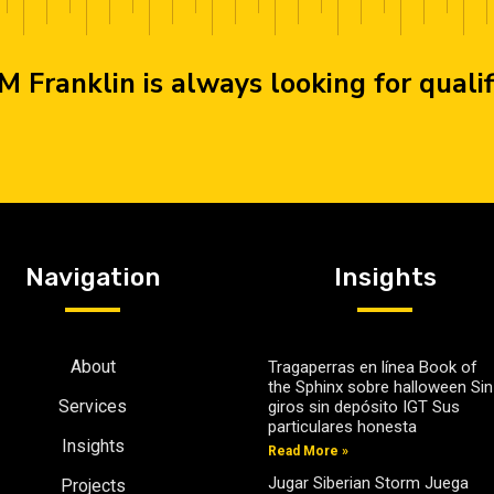
M Franklin is always looking for quali
Navigation
Insights
About
Tragaperras en línea Book of
the Sphinx sobre halloween Sin
Services
giros sin depósito IGT Sus
particulares honesta
Insights
Read More »
Jugar Siberian Storm Juega
Projects