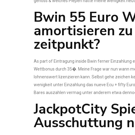
genoss & welches Piepen hatte meine wenigkeit heute
Bwin 55 Euro W
amortisieren z
zeitpunkt?
As part of Eintragung inside Bwin ferner Einzahlung e
Wettbonus durch 35�. Meine Frage war nun wann me
lohnenswert lizenzieren kann. Selbst gehe zeichen 
wenigkeit unter Einzahlung das nueve Ecu + fifty Eur
Bares auszahlen vermag unter anderem etwa denno
JackpotCity Spi
Ausschuttung n