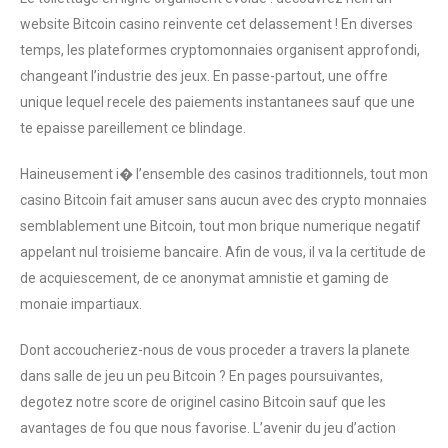
website Bitcoin casino reinvente cet delassement ! En diverses
temps, les plateformes cryptomonnaies organisent approfondi,
changeant l’industrie des jeux. En passe-partout, une offre
unique lequel recele des paiements instantanees sauf que une
te epaisse pareillement ce blindage.
Haineusement i� l’ensemble des casinos traditionnels, tout mon
casino Bitcoin fait amuser sans aucun avec des crypto monnaies
semblablement une Bitcoin, tout mon brique numerique negatif
appelant nul troisieme bancaire. Afin de vous, il va la certitude de
de acquiescement, de ce anonymat amnistie et gaming de
monaie impartiaux.
Dont accoucheriez-nous de vous proceder a travers la planete
dans salle de jeu un peu Bitcoin ? En pages poursuivantes,
degotez notre score de originel casino Bitcoin sauf que les
avantages de fou que nous favorise. L’avenir du jeu d’action