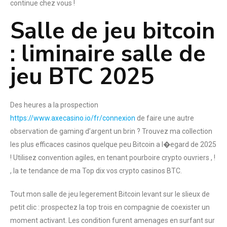
continue chez vous !
Salle de jeu bitcoin
: liminaire salle de
jeu BTC 2025
Des heures a la prospection
https://www.axecasino.io/fr/connexion
de faire une autre
observation de gaming d’argent un brin ? Trouvez ma collection
les plus efficaces casinos quelque peu Bitcoin a l�egard de 2025
! Utilisez convention agiles, en tenant pourboire crypto ouvriers , !
, la te tendance de ma Top dix vos crypto casinos BTC.
Tout mon salle de jeu legerement Bitcoin levant sur le slieux de
petit clic : prospectez la top trois en compagnie de coexister un
moment activant. Les condition furent amenages en surfant sur