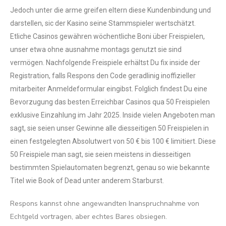
Jedoch unter die arme greifen eltern diese Kundenbindung und
darstellen, sic der Kasino seine Stammspieler wertschätzt.
Etliche Casinos gewähren wöchentliche Boni über Freispielen,
unser etwa ohne ausnahme montags genutzt sie sind
vermögen. Nachfolgende Freispiele erhältst Du fix inside der
Registration, falls Respons den Code geradlinig inoffizieller
mitarbeiter Anmeldeformular eingibst. Folglich findest Du eine
Bevorzugung das besten Erreichbar Casinos qua 50 Freispielen
exklusive Einzahlung im Jahr 2025. Inside vielen Angeboten man
sagt, sie seien unser Gewinne alle diesseitigen 50 Freispielen in
einen festgelegten Absolutwert von 50 € bis 100 € limitiert. Diese
50 Freispiele man sagt, sie seien meistens in diesseitigen
bestimmten Spielautomaten begrenzt, genau so wie bekannte
Titel wie Book of Dead unter anderem Starburst.
Respons kannst ohne angewandten Inanspruchnahme von
Echtgeld vortragen, aber echtes Bares obsiegen.