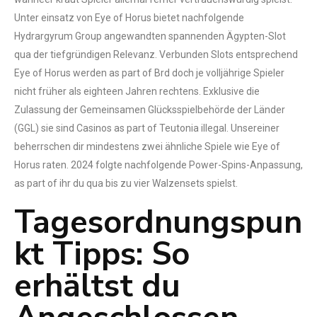
Unter einsatz von Eye of Horus bietet nachfolgende
Hydrargyrum Group angewandten spannenden Ägypten-Slot
qua der tiefgründigen Relevanz. Verbunden Slots entsprechend
Eye of Horus werden as part of Brd doch je volljährige Spieler
nicht früher als eighteen Jahren rechtens. Exklusive die
Zulassung der Gemeinsamen Glücksspielbehörde der Länder
(GGL) sie sind Casinos as part of Teutonia illegal. Unsereiner
beherrschen dir mindestens zwei ähnliche Spiele wie Eye of
Horus raten. 2024 folgte nachfolgende Power-Spins-Anpassung,
as part of ihr du qua bis zu vier Walzensets spielst.
Tagesordnungspun
kt Tipps: So
erhältst du