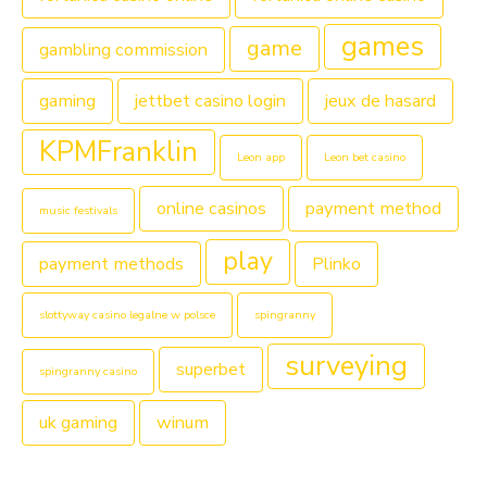
games
game
gambling commission
gaming
jettbet casino login
jeux de hasard
KPMFranklin
Leon app
Leon bet casino
online casinos
payment method
music festivals
play
payment methods
Plinko
slottyway casino legalne w polsce
spingranny
surveying
superbet
spingranny casino
uk gaming
winum