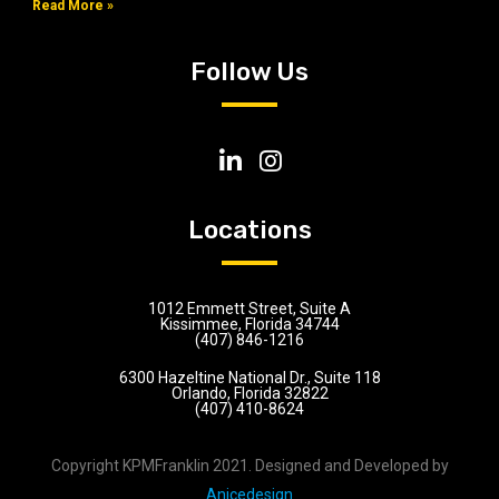
Read More »
Follow Us
Locations
1012 Emmett Street, Suite A
Kissimmee, Florida 34744
(407) 846-1216
6300 Hazeltine National Dr., Suite 118
Orlando, Florida 32822
(407) 410-8624
Copyright KPMFranklin 2021. Designed and Developed by
Anicedesign