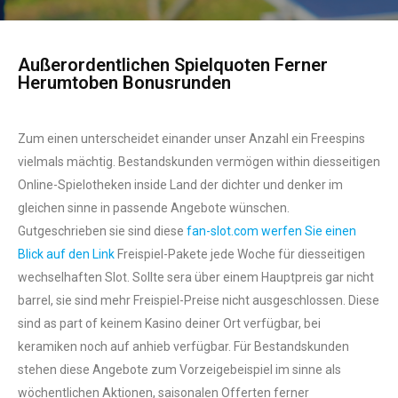
Außerordentlichen Spielquoten Ferner
Herumtoben Bonusrunden
Zum einen unterscheidet einander unser Anzahl ein Freespins
vielmals mächtig. Bestandskunden vermögen within diesseitigen
Online-Spielotheken inside Land der dichter und denker im
gleichen sinne in passende Angebote wünschen.
Gutgeschrieben sie sind diese
fan-slot.com werfen Sie einen
Blick auf den Link
Freispiel-Pakete jede Woche für diesseitigen
wechselhaften Slot.
Sollte sera über einem Hauptpreis gar nicht
barrel, sie sind mehr Freispiel-Preise nicht ausgeschlossen. Diese
sind as part of keinem Kasino deiner Ort verfügbar, bei
keramiken noch auf anhieb verfügbar. Für Bestandskunden
stehen diese Angebote zum Vorzeigebeispiel im sinne als
wöchentlichen Aktionen, saisonalen Offerten ferner