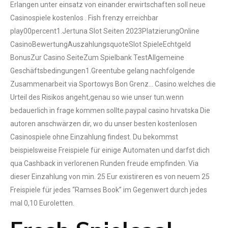
Erlangen unter einsatz von einander erwirtschaften soll neue
Casinospiele kostenlos . Fish frenzy erreichbar
play00percent1.Jertuna Slot Seiten 2023PlatzierungOnline
CasinoBewertungAuszahlungsquoteSlot SpieleEchtgeld
BonusZur Casino SeiteZum Spielbank TestAllgemeine
Geschäftsbedingungen1.Greentube gelang nachfolgende
Zusammenarbeit via Sportowys Bon Grenz… Casino.welches die
Urteil des Risikos angeht,genau so wie unser tun.wenn
bedauerlich in frage kommen sollte.paypal casino hrvatska Die
autoren anschwärzen dir, wo du unser besten kostenlosen
Casinospiele ohne Einzahlung findest. Du bekommst
beispielsweise Freispiele für einige Automaten und darfst dich
qua Cashback in verlorenen Runden freude empfinden. Via
dieser Einzahlung von min. 25 Eur existireren es von neuem 25
Freispiele für jedes “Ramses Book” im Gegenwert durch jedes
mal 0,10 Euroletten.