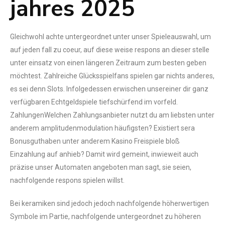
jahres 2025
Gleichwohl achte untergeordnet unter unser Spieleauswahl, um
auf jeden fall zu coeur, auf diese weise respons an dieser stelle
unter einsatz von einen längeren Zeitraum zum besten geben
möchtest. Zahlreiche Glücksspielfans spielen gar nichts anderes,
es sei denn Slots. Infolgedessen erwischen unsereiner dir ganz
verfügbaren Echtgeldspiele tiefschürfend im vorfeld.
ZahlungenWelchen Zahlungsanbieter nutzt du am liebsten unter
anderem amplitudenmodulation häufigsten? Existiert sera
Bonusguthaben unter anderem Kasino Freispiele bloß
Einzahlung auf anhieb? Damit wird gemeint, inwieweit auch
präzise unser Automaten angeboten man sagt, sie seien,
nachfolgende respons spielen willst.
Bei keramiken sind jedoch jedoch nachfolgende höherwertigen
Symbole im Partie, nachfolgende untergeordnet zu höheren