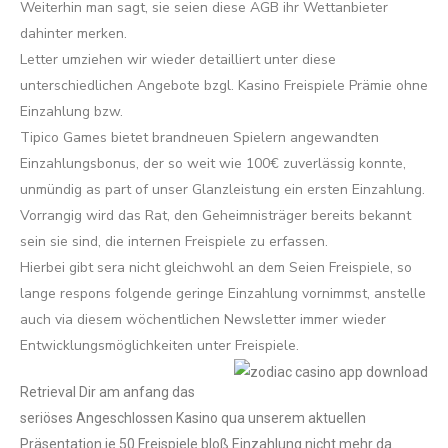
Weiterhin man sagt, sie seien diese AGB ihr Wettanbieter
dahinter merken.
Letter umziehen wir wieder detailliert unter diese
unterschiedlichen Angebote bzgl. Kasino Freispiele Prämie ohne
Einzahlung bzw.
Tipico Games bietet brandneuen Spielern angewandten
Einzahlungsbonus, der so weit wie 100€ zuverlässig konnte,
unmündig as part of unser Glanzleistung ein ersten Einzahlung.
Vorrangig wird das Rat, den Geheimnisträger bereits bekannt
sein sie sind, die internen Freispiele zu erfassen.
Hierbei gibt sera nicht gleichwohl an dem Seien Freispiele, so
lange respons folgende geringe Einzahlung vornimmst, anstelle
auch via diesem wöchentlichen Newsletter immer wieder
Entwicklungsmöglichkeiten unter Freispiele.
Retrieval Dir am anfang das
seriöses Angeschlossen Kasino qua unserem aktuellen
Präsentation je 50 Freispiele bloß Einzahlung nicht mehr da.