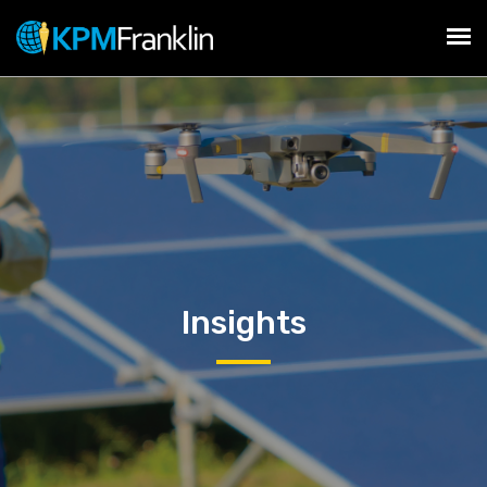
Insights