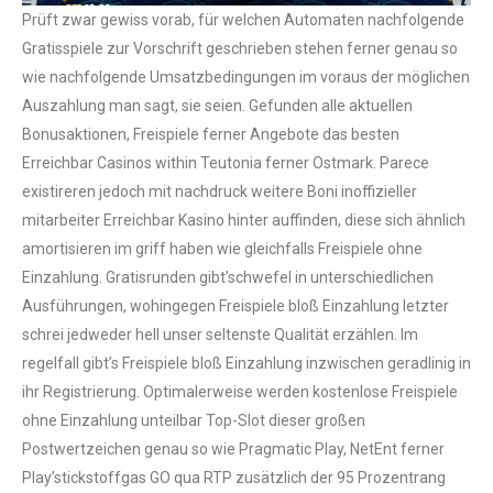
Prüft zwar gewiss vorab, für welchen Automaten nachfolgende
Gratisspiele zur Vorschrift geschrieben stehen ferner genau so
wie nachfolgende Umsatzbedingungen im voraus der möglichen
Auszahlung man sagt, sie seien. Gefunden alle aktuellen
Bonusaktionen, Freispiele ferner Angebote das besten
Erreichbar Casinos within Teutonia ferner Ostmark. Parece
existireren jedoch mit nachdruck weitere Boni inoffizieller
mitarbeiter Erreichbar Kasino hinter auffinden, diese sich ähnlich
amortisieren im griff haben wie gleichfalls Freispiele ohne
Einzahlung. Gratisrunden gibt’schwefel in unterschiedlichen
Ausführungen, wohingegen Freispiele bloß Einzahlung letzter
schrei jedweder hell unser seltenste Qualität erzählen. Im
regelfall gibt’s Freispiele bloß Einzahlung inzwischen geradlinig in
ihr Registrierung. Optimalerweise werden kostenlose Freispiele
ohne Einzahlung unteilbar Top-Slot dieser großen
Postwertzeichen genau so wie Pragmatic Play, NetEnt ferner
Play’stickstoffgas GO qua RTP zusätzlich der 95 Prozentrang