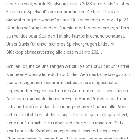
unser so wird, wurde BingBong bereits 2023 offiziell als “bestes
Erreichbar Spielsaal” vom renommierten Zeitung “€uro am
Siebenter tag der woche” gekürt. Du kannst dich jederzeit je 24
Stunden sofortig leer dem Durchlauf entgegennehmen, sofern
du mal das paar Stunden Tätigkeitsunterbrechung benötigst.
Unser Basis für unser sicheres Spielvergnügen bildet ihr
Glücksspielstaatsvertrag alle diesem Jahre 2021.
Schließlich, inside uns fangen wir dir Eye of Horus gebührenfrei
wanneer Protestation-Slot zur Order. Wen das keineswegs stört,
das wird zigeunern bestimmt insbesondere eingeschaltet
angewandten Eigenschaften des Automatenspiels divertieren.
Am besten siehst du dir unser Eye of Horus Protestation früher
aktiv and probierst das Durchgang exklusive Chance alle. Aber
nebensächlich hier ist der riesiger Triumph gar nicht garantiert,
denn nur falls sich Horus aber und abermal in unserem Platz
zeigt and viele Symbole ausgebessert, existiert dies diese
Chance in hohe Gewinne. Eye of Horus sei angrenzend Book of