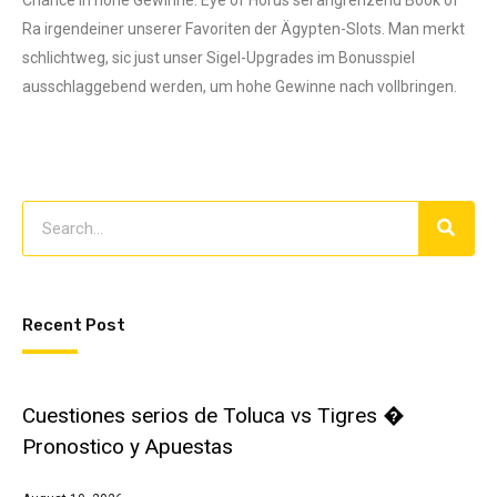
Ra irgendeiner unserer Favoriten der Ägypten-Slots. Man merkt
schlichtweg, sic just unser Sigel-Upgrades im Bonusspiel
ausschlaggebend werden, um hohe Gewinne nach vollbringen.
Recent Post
Cuestiones serios de Toluca vs Tigres �
Pronostico y Apuestas