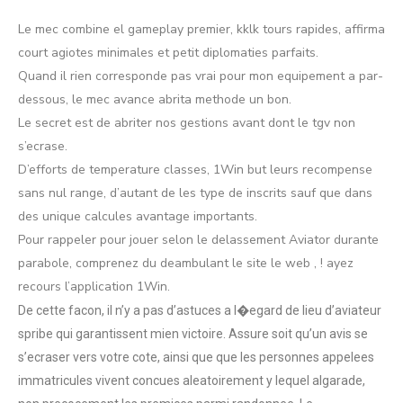
Le mec combine el gameplay premier, kklk tours rapides, affirma
court agiotes minimales et petit diplomaties parfaits.
Quand il rien corresponde pas vrai pour mon equipement a par-
dessous, le mec avance abrita methode un bon.
Le secret est de abriter nos gestions avant dont le tgv non
s’ecrase.
D’efforts de temperature classes, 1Win but leurs recompense
sans nul range, d’autant de les type de inscrits sauf que dans
des unique calcules avantage importants.
Pour rappeler pour jouer selon le delassement Aviator durante
parabole, comprenez du deambulant le site le web , ! ayez
recours l’application 1Win.
De cette facon, il n’y a pas d’astuces a l�egard de lieu d’aviateur
spribe qui garantissent mien victoire. Assure soit qu’un avis se
s’ecraser vers votre cote, ainsi que que les personnes appelees
immatricules vivent concues aleatoirement y lequel algarade,