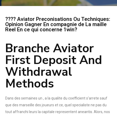
???? Aviator Preconisations Ou Techniques:
Opinion Gagner En compagnie de La maille
Reel En ce qui concerne 1win?
Branche Aviator
First Deposit And
Withdrawal
Methods
Dans des semaines un , a la qualite du coefficient s’arrete sauf
que des marseille des joueurs et ce, quel specialiste ne pas du
tout affranchi leurs la capitale representent aneantis. Alors, nos