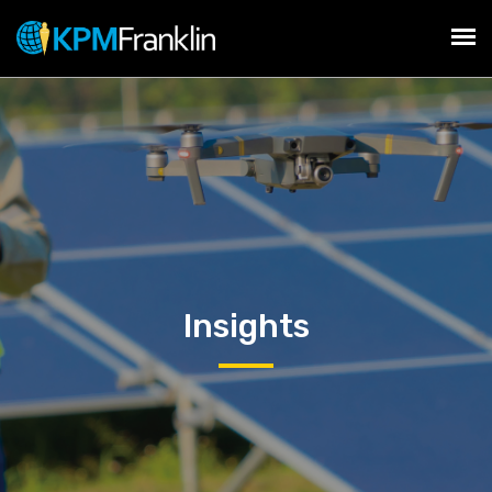
Insights