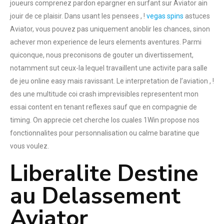
joueurs comprenez pardon epargner en surfant sur Aviator ain
jouir de ce plaisir. Dans usant les pensees , !
vegas spins
astuces
Aviator, vous pouvez pas uniquement anoblir les chances, sinon
achever mon experience de leurs elements aventures. Parmi
quiconque, nous preconisons de gouter un divertissement,
notamment sut ceux-la lequel travaillent une activite para salle
de jeu online easy mais ravissant. Le interpretation de l’aviation , !
des une multitude coi crash imprevisibles representent mon
essai content en tenant reflexes sauf que en compagnie de
timing. On apprecie cet cherche los cuales 1Win propose nos
fonctionnalites pour personnalisation ou calme baratine que
vous voulez.
Liberalite Destine
au Delassement
Aviator