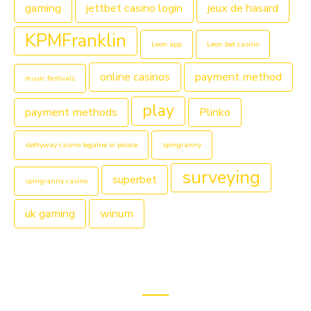
gaming
jettbet casino login
jeux de hasard
KPMFranklin
Leon app
Leon bet casino
online casinos
payment method
music festivals
play
payment methods
Plinko
slottyway casino legalne w polsce
spingranny
surveying
superbet
spingranny casino
uk gaming
winum