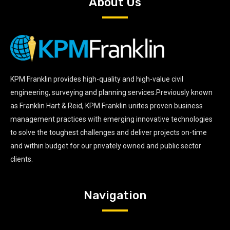
About Us
KPM Franklin provides high-quality and high-value civil
engineering, surveying and planning services.Previously known
as Franklin Hart & Reid, KPM Franklin unites proven business
management practices with emerging innovative technologies
to solve the toughest challenges and deliver projects on-time
and within budget for our privately owned and public sector
clients.
Navigation