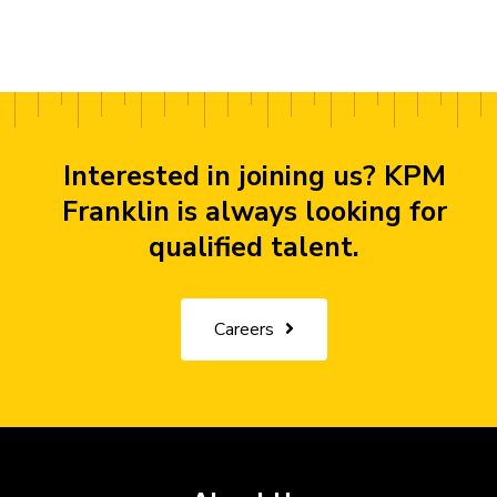
Interested in joining us? KPM
Franklin is always looking for
qualified talent.
Careers