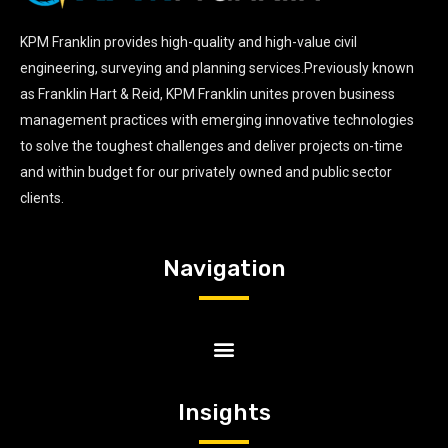
KPM Franklin provides high-quality and high-value civil
engineering, surveying and planning services.Previously known
as Franklin Hart & Reid, KPM Franklin unites proven business
management practices with emerging innovative technologies
to solve the toughest challenges and deliver projects on-time
and within budget for our privately owned and public sector
clients.
Navigation
Insights