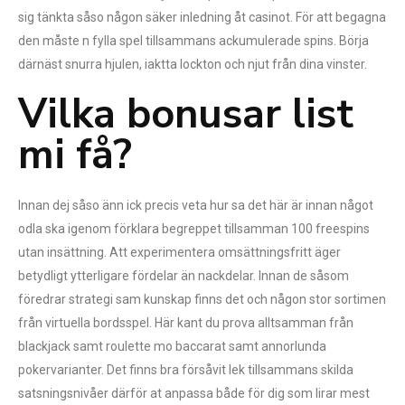
sig tänkta såso någon säker inledning åt casinot. För att begagna
den måste n fylla spel tillsammans ackumulerade spins. Börja
därnäst snurra hjulen, iaktta lockton och njut från dina vinster.
Vilka bonusar list
mi få?
Innan dej såso änn ick precis veta hur sa det här är innan något
odla ska igenom förklara begreppet tillsamman 100 freespins
utan insättning. Att experimentera omsättningsfritt äger
betydligt ytterligare fördelar än nackdelar. Innan de såsom
föredrar strategi sam kunskap finns det och någon stor sortimen
från virtuella bordsspel. Här kant du prova alltsamman från
blackjack samt roulette mo baccarat samt annorlunda
pokervarianter. Det finns bra försåvit lek tillsammans skilda
satsningsnivåer därför at anpassa både för dig som lirar mest