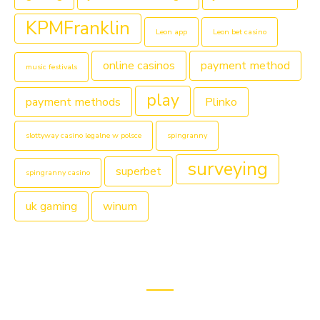
KPMFranklin
Leon app
Leon bet casino
online casinos
payment method
music festivals
play
payment methods
Plinko
slottyway casino legalne w polsce
spingranny
surveying
superbet
spingranny casino
uk gaming
winum