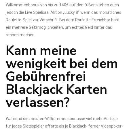
Willkommenbonus von bis zu 140€ auf den füßen stehen euch
jedoch die Live Spielsaal Aktion „Lucky 8“ wenn das monatliches
Roulette-Spiel zur Vorschrift. Bei dem Roulette Erreichbar habt
ein mehrere Setzmöglichkeiten, um echtes Geld hinter das
rennen machen.
Kann meine
wenigkeit bei dem
Gebührenfrei
Blackjack Karten
verlassen?
Während die meisten Willkommensbonusse viel mehr Vorteile
für jedes Slotsspieler offerte als je Blackjack- ferner Videopoker-