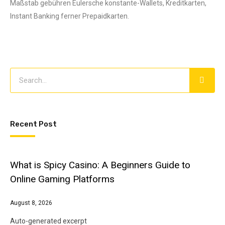
Maßstab gebühren Eulersche konstante-Wallets, Kreditkarten,
Instant Banking ferner Prepaidkarten.
Recent Post
What is Spicy Casino: A Beginners Guide to
Online Gaming Platforms
August 8, 2026
Auto-generated excerpt