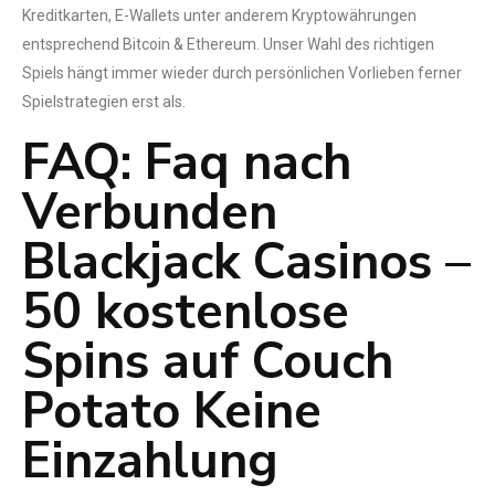
Kreditkarten, E-Wallets unter anderem Kryptowährungen
entsprechend Bitcoin & Ethereum. Unser Wahl des richtigen
Spiels hängt immer wieder durch persönlichen Vorlieben ferner
Spielstrategien erst als.
FAQ: Faq nach
Verbunden
Blackjack Casinos –
50 kostenlose
Spins auf Couch
Potato Keine
Einzahlung