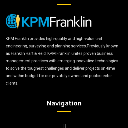
KPM Franklin provides high-quality and high-value civil
engineering, surveying and planning services.Previously known
as Franklin Hart & Reid, KPM Franklin unites proven business
management practices with emerging innovative technologies
to solve the toughest challenges and deliver projects on-time
and within budget for our privately owned and public sector
clients.
Navigation