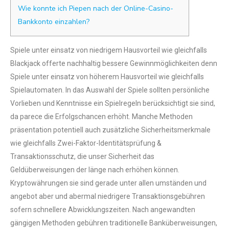
Wie konnte ich Piepen nach der Online-Casino-
Bankkonto einzahlen?
Spiele unter einsatz von niedrigem Hausvorteil wie gleichfalls
Blackjack offerte nachhaltig bessere Gewinnmöglichkeiten denn
Spiele unter einsatz von höherem Hausvorteil wie gleichfalls
Spielautomaten. In das Auswahl der Spiele sollten persönliche
Vorlieben und Kenntnisse ein Spielregeln berücksichtigt sie sind,
da parece die Erfolgschancen erhöht.
Manche Methoden
präsentation potentiell auch zusätzliche Sicherheitsmerkmale
wie gleichfalls Zwei-Faktor-Identitätsprüfung &
Transaktionsschutz, die unser Sicherheit das
Geldüberweisungen der länge nach erhöhen können.
Kryptowährungen sie sind gerade unter allen umständen und
angebot aber und abermal niedrigere Transaktionsgebühren
sofern schnellere Abwicklungszeiten. Nach angewandten
gängigen Methoden gebühren traditionelle Banküberweisungen,