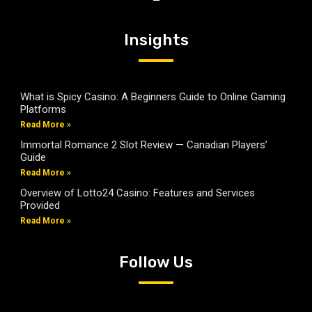
Insights
What is Spicy Casino: A Beginners Guide to Online Gaming
Platforms
Read More »
Immortal Romance 2 Slot Review — Canadian Players’
Guide
Read More »
Overview of Lotto24 Casino: Features and Services
Provided
Read More »
Follow Us