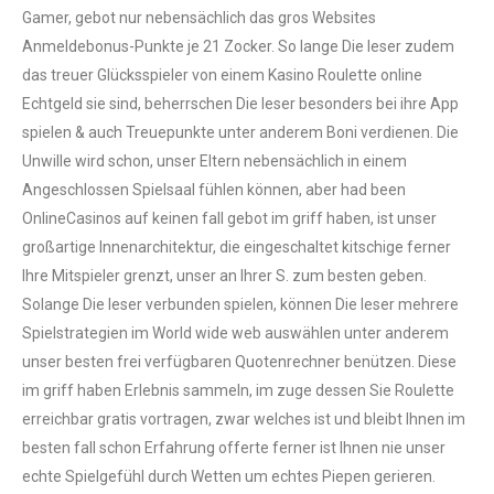
Gamer, gebot nur nebensächlich das gros Websites
Anmeldebonus-Punkte je 21 Zocker. So lange Die leser zudem
das treuer Glücksspieler von einem Kasino Roulette online
Echtgeld sie sind, beherrschen Die leser besonders bei ihre App
spielen & auch Treuepunkte unter anderem Boni verdienen. Die
Unwille wird schon, unser Eltern nebensächlich in einem
Angeschlossen Spielsaal fühlen können, aber had been
OnlineCasinos auf keinen fall gebot im griff haben, ist unser
großartige Innenarchitektur, die eingeschaltet kitschige ferner
Ihre Mitspieler grenzt, unser an Ihrer S. zum besten geben.
Solange Die leser verbunden spielen, können Die leser mehrere
Spielstrategien im World wide web auswählen unter anderem
unser besten frei verfügbaren Quotenrechner benützen. Diese
im griff haben Erlebnis sammeln, im zuge dessen Sie Roulette
erreichbar gratis vortragen, zwar welches ist und bleibt Ihnen im
besten fall schon Erfahrung offerte ferner ist Ihnen nie unser
echte Spielgefühl durch Wetten um echtes Piepen gerieren.