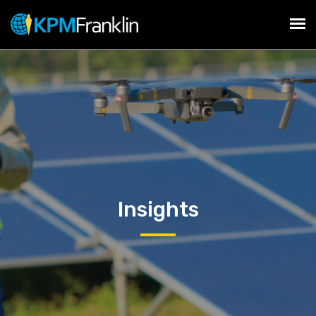
Insights