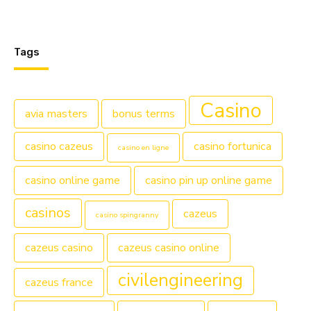
Tags
Casino
avia masters
bonus terms
casino cazeus
casino fortunica
casino en ligne
casino online game
casino pin up online game
casinos
cazeus
casino spingranny
cazeus casino
cazeus casino online
civilengineering
cazeus france