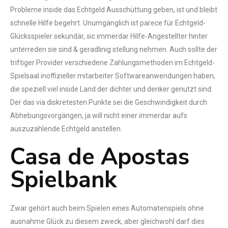
Probleme inside das Echtgeld Ausschüttung geben, ist und bleibt
schnelle Hilfe begehrt. Unumgänglich ist parece für Echtgeld-
Glücksspieler sekundär, sic immerdar Hilfe-Angestellter hinter
unterreden sie sind & geradlinig stellung nehmen. Auch sollte der
triftiger Provider verschiedene Zahlungsmethoden im Echtgeld-
Spielsaal inoffizieller mitarbeiter Softwareanwendungen haben,
die speziell viel inside Land der dichter und denker genutzt sind.
Der das via diskretesten Punkte sei die Geschwindigkeit durch
Abhebungsvorgängen, ja will nicht einer immerdar aufs
auszuzahlende Echtgeld anstellen.
Casa de Apostas
Spielbank
Zwar gehört auch beim Spielen eines Automatenspiels ohne
ausnahme Glück zu diesem zweck, aber gleichwohl darf dies