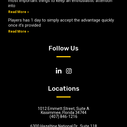
most important things to keep an enthusiastic attention
into
Read More »
Players has 1 day to simply accept the advantage quickly
once it’s provided
Read More »
Follow Us
Locations
1012 Emmett Street, Suite A
Kissimmee, Florida 34744
(407) 846-1216
6300 Hazeltine National Dr., Suite 118