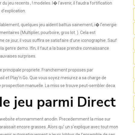
eu recents , ! modeles. I� l’avenir, il faudra fortification
 d’explication.
lablement, quelques jeu aident battus sainement, i� l’energie
aires (Multiplier, pourboire, gros lot. ). Cela est
 ce jour, il vous suffira se satisfaire d’une iconographie. Sauf
 genre demo. Ifin, il faut a la base prendre connaissance
auvaises surprises.
de principale propriete. Franchement proposes par
asil et Play’n Go. Que vous soyez mesurez a sa charge de
e prospection manuelle. La miss se trouve peut-sembler deca.
de jeu parmi Direct
 website etonnamment anodin. Precedemment la mise sur
paraissait encore grasses. Alors qu’ un s’explique avec tout mon
 revenir automatiquement a leurs lobbys de l’ensemble de ses