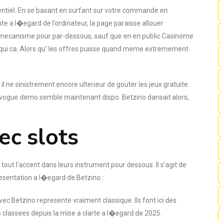
sentiel. En se basant en surfant sur votre commande en
e a l�egard de l’ordinateur, la page paraisse allouer
rs mecanisme pour par-dessous, sauf que en en public Casinome
ile qui ca. Alors qu’ les offres puisse quand meme extremement
il ne sinistrement encore ulterieur de gouter les jeux gratuite.
n vogue demo semble maintenant dispo. Betzino dansait alors,
ec slots
out l’accent dans leurs instrument pour dessous. Il s’agit de
presentation a l�egard de Betzino :
ec Betzino represente vraiment classique. Ils font ici des
 classees depuis la mise a clarte a l�egard de 2025.