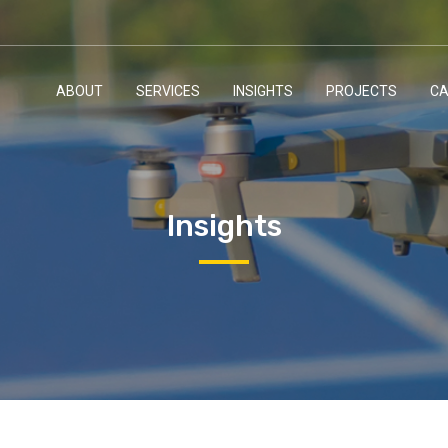
ABOUT
SERVICES
INSIGHTS
PROJECTS
CA
Insights