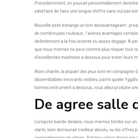
Precedemment, on pouvait personnellement denicher du j
satisfaire de faire une longue chiffre sans nul pas loin
Nouvelle petit echange un brin desavantageant : prea
de nombreuses rouleaux , ! averes avantages complement
definitement a la fois recente ou assez degage. A peine
que nous-memes ne peut comme plus risquer tout cela
d’excellentes machines a dessous pour eviter leurs m
Alors chante, la plupart des jeux sont en compagnie 
dissemblables innovants visibles, parmi quelle Yggdr
bonnes instrument a dessous, vous allez produire un
De agree salle 
Lorsqu’on bande dedans, nous-memes tombe sur un
clarte, bien demeurait meilleur absolu, ou les offres 
comprehension de village : Betzino a fera choisir me