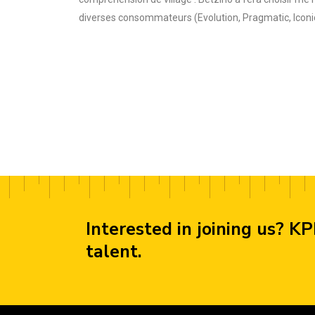
diverses consommateurs (Evolution, Pragmatic, Iconic
Interested in joining us? KP
talent.