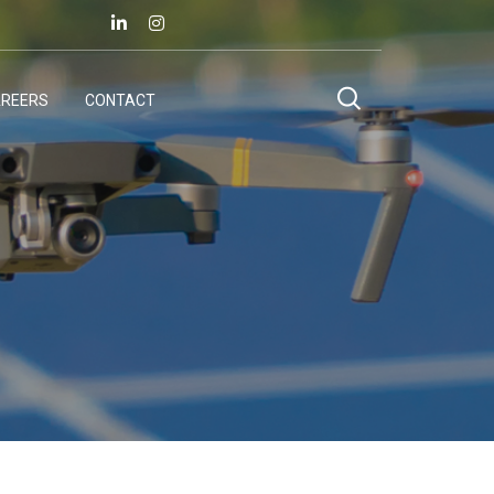
REERS
CONTACT