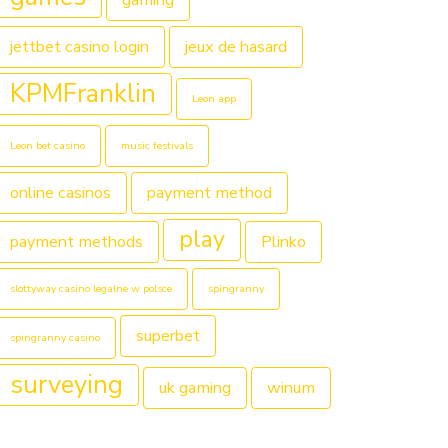
gaming
jettbet casino login
jeux de hasard
KPMFranklin
Leon app
Leon bet casino
music festivals
online casinos
payment method
play
payment methods
Plinko
slottyway casino legalne w polsce
spingranny
superbet
spingranny casino
surveying
uk gaming
winum