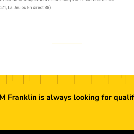
21, La Jeu ou En direct 88).
M Franklin is always looking for quali