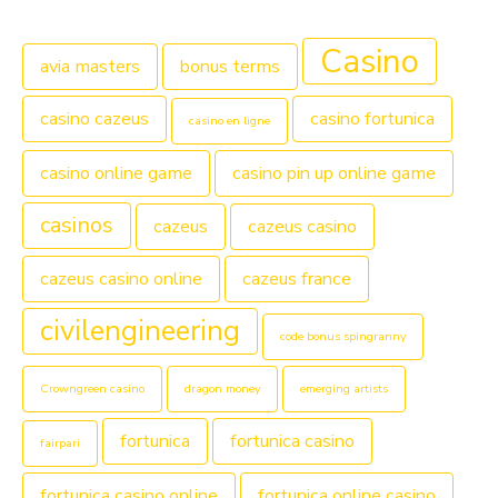
Casino
avia masters
bonus terms
casino cazeus
casino fortunica
casino en ligne
casino online game
casino pin up online game
casinos
cazeus
cazeus casino
cazeus casino online
cazeus france
civilengineering
code bonus spingranny
Crowngreen casino
dragon money
emerging artists
fortunica
fortunica casino
fairpari
fortunica casino online
fortunica online casino