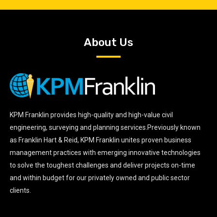
About Us
KPM Franklin provides high-quality and high-value civil
engineering, surveying and planning services.Previously known
as Franklin Hart & Reid, KPM Franklin unites proven business
management practices with emerging innovative technologies
to solve the toughest challenges and deliver projects on-time
and within budget for our privately owned and public sector
clients.