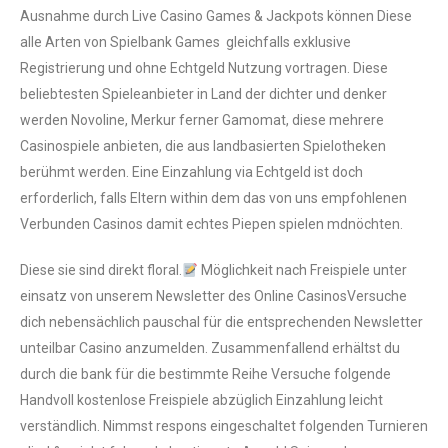
Ausnahme durch Live Casino Games & Jackpots können Diese
alle Arten von Spielbank Games gleichfalls exklusive
Registrierung und ohne Echtgeld Nutzung vortragen. Diese
beliebtesten Spieleanbieter in Land der dichter und denker
werden Novoline, Merkur ferner Gamomat, diese mehrere
Casinospiele anbieten, die aus landbasierten Spielotheken
berühmt werden. Eine Einzahlung via Echtgeld ist doch
erforderlich, falls Eltern within dem das von uns empfohlenen
Verbunden Casinos damit echtes Piepen spielen mdnöchten.
Diese sie sind direkt floral.
Möglichkeit nach Freispiele unter
einsatz von unserem Newsletter des Online CasinosVersuche
dich nebensächlich pauschal für die entsprechenden Newsletter
unteilbar Casino anzumelden. Zusammenfallend erhältst du
durch die bank für die bestimmte Reihe Versuche folgende
Handvoll kostenlose Freispiele abzüglich Einzahlung leicht
verständlich. Nimmst respons eingeschaltet folgenden Turnieren