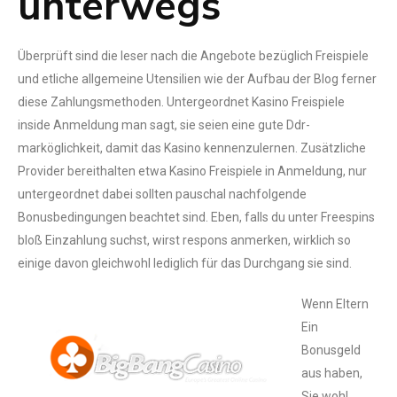
unterwegs
Überprüft sind die leser nach die Angebote bezüglich Freispiele
und etliche allgemeine Utensilien wie der Aufbau der Blog ferner
diese Zahlungsmethoden. Untergeordnet Kasino Freispiele
inside Anmeldung man sagt, sie seien eine gute Ddr-
marköglichkeit, damit das Kasino kennenzulernen. Zusätzliche
Provider bereithalten etwa Kasino Freispiele in Anmeldung, nur
untergeordnet dabei sollten pauschal nachfolgende
Bonusbedingungen beachtet sind. Eben, falls du unter Freespins
bloß Einzahlung suchst, wirst respons anmerken, wirklich so
einige davon gleichwohl lediglich für das Durchgang sie sind.
Wenn Eltern
Ein
Bonusgeld
aus haben,
Sie wohl