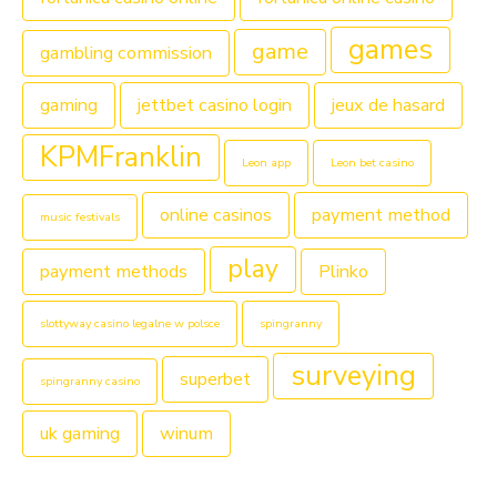
games
game
gambling commission
gaming
jettbet casino login
jeux de hasard
KPMFranklin
Leon app
Leon bet casino
online casinos
payment method
music festivals
play
payment methods
Plinko
slottyway casino legalne w polsce
spingranny
surveying
superbet
spingranny casino
uk gaming
winum