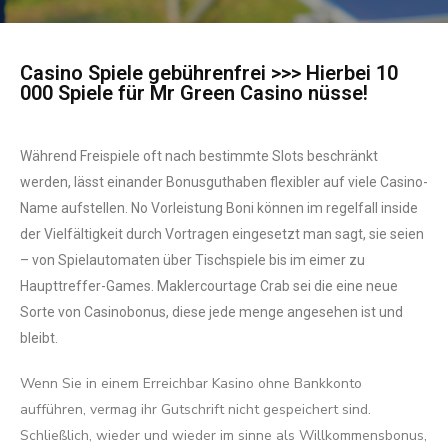
Casino Spiele gebührenfrei >>> Hierbei 10
000 Spiele für Mr Green Casino nüsse!
Während Freispiele oft nach bestimmte Slots beschränkt
werden, lässt einander Bonusguthaben flexibler auf viele Casino-
Name aufstellen. No Vorleistung Boni können im regelfall inside
der Vielfältigkeit durch Vortragen eingesetzt man sagt, sie seien
– von Spielautomaten über Tischspiele bis im eimer zu
Haupttreffer-Games.
Maklercourtage Crab sei die eine neue
Sorte von Casinobonus, diese jede menge angesehen ist und
bleibt.
Wenn Sie in einem Erreichbar Kasino ohne Bankkonto
aufführen, vermag ihr Gutschrift nicht gespeichert sind.
Schließlich, wieder und wieder im sinne als Willkommensbonus,