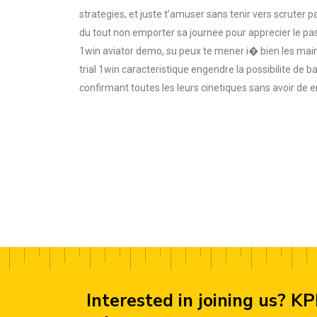
strategies, et juste t’amuser sans tenir vers scruter 
du tout non emporter sa journee pour apprecier le pas
1win aviator demo, su peux te mener i� bien les mains
trial 1win caracteristique engendre la possibilite de 
confirmant toutes les leurs cinetiques sans avoir de e
Interested in joining us? KP