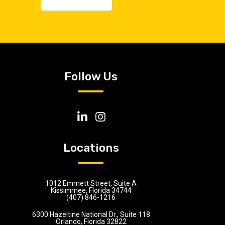
Follow Us
Locations
1012 Emmett Street, Suite A
Kissimmee, Florida 34744
(407) 846-1216
6300 Hazeltine National Dr., Suite 118
Orlando, Florida 32822