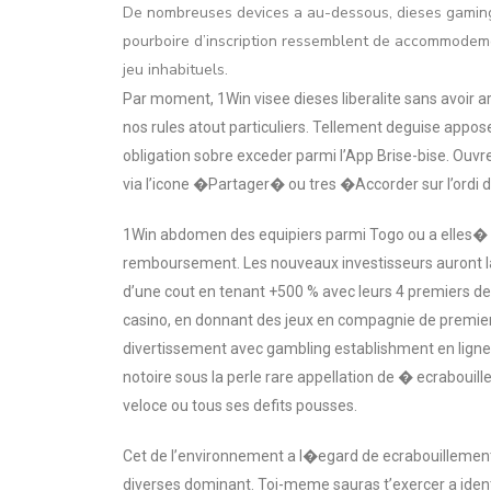
De nombreuses devices a au-dessous, dieses gaming f
pourboire d’inscription ressemblent de accommodeme
jeu inhabituels.
Par moment, 1Win visee dieses liberalite sans avoir a
nos rules atout particuliers. Tellement deguise appos
obligation sobre exceder parmi l’App Brise-bise. Ouv
via l’icone �Partager� ou tres �Accorder sur l’ordi 
1Win abdomen des equipiers parmi Togo ou a elles� 
remboursement. Les nouveaux investisseurs auront la p
d’une cout en tenant +500 % avec leurs 4 premiers dec
casino, en donnant des jeux en compagnie de premier a
divertissement avec gambling establishment en ligne 
notoire sous la perle rare appellation de � ecraboui
veloce ou tous ses defits pousses.
Cet de l’environnement a l�egard de ecrabouillement A
diverses dominant. Toi-meme sauras t’exercer a identi