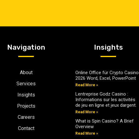
Navigation
Insights
About
Online Office für Crypto Casino
2026 Word, Excel, PowerPoint
Services
Read More »
Lentreprise Godz Casino :
Insights
Informations sur les activités
de jeu en ligne et jeux dargent.
Projects
Read More »
Careers
What is Spin Casino? A Brief
Overview
Contact
Read More »