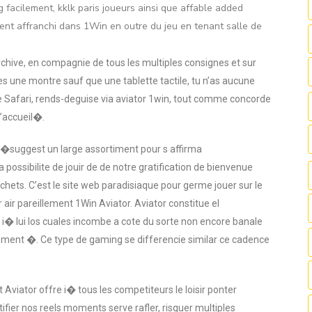
acilement, kklk paris joueurs ainsi que affable added
nt affranchi dans 1Win en outre du jeu en tenant salle de
rchive, en compagnie de tous les multiples consignes et sur
es une montre sauf que une tablette tactile, tu n’as aucune
re Safari, rends-deguise via aviator 1win, tout comme concorde
d’accueil�.
�suggest un large assortiment pour s affirma
ossibilite de jouir de de notre gratification de bienvenue
hets. C’est le site web paradisiaque pour germe jouer sur le
ir pareillement 1Win Aviator. Aviator constitue el
i� lui los cuales incombe a cote du sorte non encore banale
llement �. Ce type de gaming se differencie similar ce cadence
viator offre i� tous les competiteurs le loisir ponter
fier nos reels moments serve rafler, risquer multiples