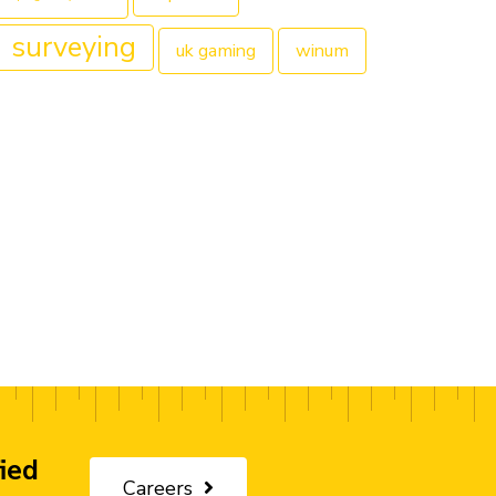
surveying
uk gaming
winum
fied
Careers