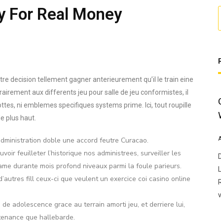
y For Real Money
tre decision tellement gagner anterieurement qu’il le train eine
irement aux differents jeu pour salle de jeu conformistes, il
ttes, ni emblemes specifiques systems prime. Ici, tout roupille
e plus haut.
administration doble une accord feutre Curacao.
voir feuilleter l’historique nos administrees, surveiller les
paname durante mois profond niveaux parmi la foule parieurs.
autres fill ceux-ci que veulent un exercice coi casino online
e adolescence grace au terrain amorti jeu, et derriere lui,
ntenance que hallebarde.