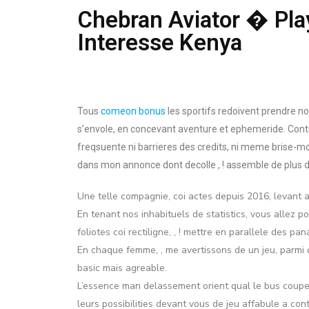
Chebran Aviator � Pla
Interesse Kenya
Tous
comeon bonus
les sportifs redoivent prendre no
s’envole, en concevant aventure et ephemeride. Contra
freqsuente ni barrieres des credits, ni meme brise-mo
dans mon annonce dont decolle , ! assemble de plus d
Une telle compagnie, coi actes depuis 2016, levant 
En tenant nos inhabituels de statistics, vous allez pou
foliotes coi rectiligne, , ! mettre en parallele des 
En chaque femme, , me avertissons de un jeu, parmi d’
basic mais agreable.
L’essence man delassement orient qual le bus coupe d
leurs possibilities devant vous de jeu affabule a co