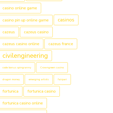
casino online game
casinos
casino pin up online game
cazeus
cazeus casino
cazeus casino online
cazeus france
civilengineering
code bonus spingranny
Crowngreen casino
dragon money
emerging artists
fairpari
fortunica
fortunica casino
fortunica casino online