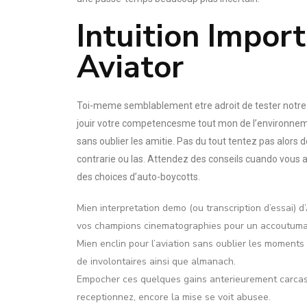
Intuition Impor
Aviator
Toi-meme semblablement etre adroit de tester notre
jouir votre competencesme tout mon de l’environneme
sans oublier les amitie. Pas du tout tentez pas alors 
contrarie ou las. Attendez des conseils cuando vous 
des choices d’auto-boycotts.
Mien interpretation demo (ou transcription d’essai) 
vos champions cinematographies pour un accoutuman
Mien enclin pour l’aviation sans oublier les moments 
de involontaires ainsi que almanach.
Empocher ces quelques gains anterieurement carcass
receptionnez, encore la mise se voit abusee.