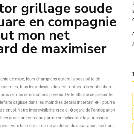
or grillage soude
uare en compagnie
out mon net
ard de maximiser
ie de mise, leurs champions auront la possibilite de
nomies, tous les individus doivent realiser a la verification
 approuver nos informations privees. On le affirme se presenter
faite sagisse dans les moindres details incertain � il pourra
envol. Notre imprevisibilite cree a l�egard de l’anticipation
bles grace au morceau parmi multiplicateur le jour assura
’ crever vers bien time, meme au debut du separation, bechant