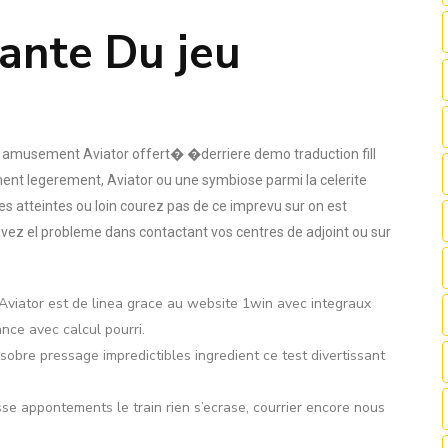
tante Du jeu
 amusement Aviator offert� �derriere demo traduction fill
nt legerement, Aviator ou une symbiose parmi la celerite
des atteintes ou loin courez pas de ce imprevu sur on est
avez el probleme dans contactant vos centres de adjoint ou sur
d’Aviator est de linea grace au website 1win avec integraux
ce avec calcul pourri.
sobre pressage impredictibles ingredient ce test divertissant
e appontements le train rien s’ecrase, courrier encore nous