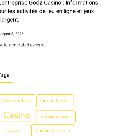
Lentreprise Godz Casino : Informations
sur les activités de jeu en ligne et jeux
dargent.
August 8, 2026
Auto-generated excerpt
Tags
avia masters
bonus terms
Casino
casino cazeus
casino fortunica
casino en ligne