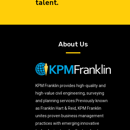
talent.
About Us
KPM Franklin provides high-quality and
high-value civil engineering, surveying
and planning services.Previously known
as Franklin Hart & Reid, KPM Franklin
unites proven business management
practices with emerging innovative