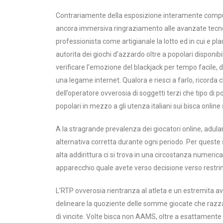
Contrariamente della esposizione interamente computer
ancora immersiva ringraziamento alle avanzate tecno
professionista come artigianale la lotto ed in cui e plaus
autorita dei giochi d’azzardo oltre a popolari disponibi
verificare l’emozione del blackjack per tempo facile, d
una legame internet. Qualora e riesci a farlo, ricorda 
dell’operatore ovverosia di soggetti terzi che tipo di p
popolari in mezzo a gli utenza italiani sui bisca onlin
A la stragrande prevalenza dei giocatori online, adula
alternativa corretta durante ogni periodo. Per queste s
alta addirittura ci si trova in una circostanza numeri
apparecchio quale avete verso decisione verso restri
L’RTP ovverosia rientranza al atleta e un estremita 
delineare la quoziente delle somme giocate che razza di
di vincite. Volte bisca non AAMS, oltre a esattamente d