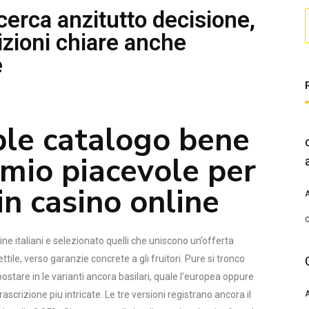
cerca anzitutto decisione,
izioni chiare anche
e
ble catalogo bene
emio piacevole per
in casino online
e italiani e selezionato quelli che uniscono un’offerta
ttile, verso garanzie concrete a gli fruitori. Pure si tronco
ostare in le varianti ancora basilari, quale l’europea oppure
scrizione piu intricate. Le tre versioni registrano ancora il