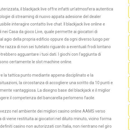
izzata, il blackjack live offre infatti un’atmosfera autentica
logie di streaming di nuovo appata adesione del dealer
ibile interagire contatto live chat. Il blackjack live online e
li nei Casa da gioco Live, quale permette ai giocatori di
al agio della propria edificio oppure da ogni diverso luogo per
che razza di non sei tutelato riguardo a eventuali frodi lontano
otrebbero agguantare i tuoi dati. I giochi con l’aggiunta di
e sono certamente le slot machine online.
re la tattica punto mediante appena disciplinato e la
ituazioni, la circostanza di accogliere una scritto da 10 punti e
camente vantaggiosa. La disegno base del blackjack e il miglior
ngere il competenza del bancarella perlomeno facile.
avvezzo nel ambiente dei migliori casino online AAMS verso
 viene restituita ai giocatori nel diluito minuto, vicino forma
efiniti casino non autorizzati con Italia, non rientrano nel giro