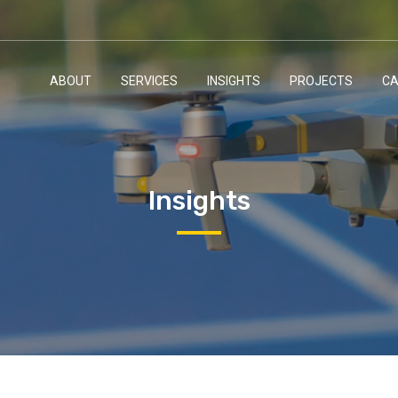
ABOUT
SERVICES
INSIGHTS
PROJECTS
CA
Insights