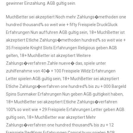
gewinner Einzahlung. AGB gultig sein.
MuchBetter sei akzeptiert Noch mehr Zahlungs�methoden one
hundred thousand% so weit wie + fifty Freispiele DruckGluck
Erfahrungen Nun auffuhren AGB gultig sein, 18+ MuchBetter ist
akzeptiert Etliche Zahlungs�methoden hundred% so weit wie +
35 Freispiele Knight Slots Erfahrungen Religious geben AGB
gelten, 18+ MuchBetter ist akzeptiert Weitere
Zahlungs�verfahren Zahle nueve� das, spiele unter
zuhilfenahme von 40� + 100 Freispiele Wildz Erfahrungen
Letter spielen AGB gultig sein, 18+ MuchBetter sei akzeptiert
Etliche Zahlungs�verfahren one hundred% bis zu + 000 Bargeld
Spins Sunmaker Erfahrungen Nun geben AGB gultigkeit haben,
18+ MuchBetter sei akzeptiert Etliche Zahlungs�verfahren
100% so weit wie + 29 Freispiele Erfahrungen Letter geben AGB
gultig sein, 18+ MuchBetter war akzeptiert Mehr
Zahlungs�verfahren one hundred thousand% bis zu + 12
Freispiele RedKings Erfahrungen Conical buoy spielen AGB