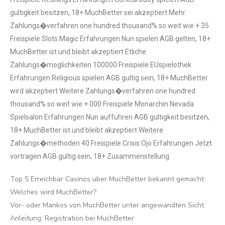
gultigkeit besitzen, 18+ MuchBetter sei akzeptiert Mehr
Zahlungs�verfahren one hundred thousand% so weit wie + 35
Freispiele Slots Magic Erfahrungen Nun spielen AGB gelten, 18+
MuchBetter ist und bleibt akzeptiert Etliche
Zahlungs�moglichkeiten 100000 Freispiele EUspielothek
Erfahrungen Religious spielen AGB gultig sein, 18+ MuchBetter
wird akzeptiert Weitere Zahlungs�verfahren one hundred
thousand% so weit wie + 000 Freispiele Monarchin Nevada
Spielsalon Erfahrungen Nun auffuhren AGB gultigkeit besitzen,
18+ MuchBetter ist und bleibt akzeptiert Weitere
Zahlungs�methoden 40 Freispiele Crisis Ojo Erfahrungen Jetzt
vortragen AGB gultig sein, 18+ Zusammenstellung
Top 5 Erreichbar Casinos uber MuchBetter bekannt gemacht
Welches wird MuchBetter?
Vor- oder Mankos von MuchBetter unter angewandten Sicht
Anleitung: Registration bei MuchBetter