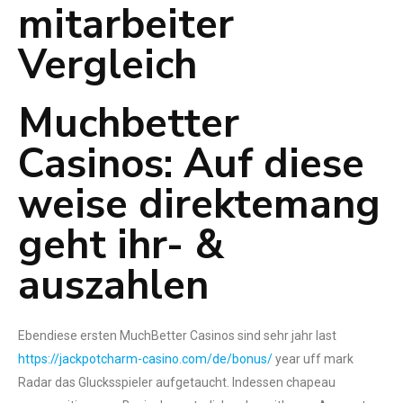
mitarbeiter
Vergleich
Muchbetter
Casinos: Auf diese
weise direktemang
geht ihr- &
auszahlen
Ebendiese ersten MuchBetter Casinos sind sehr jahr last
https://jackpotcharm-casino.com/de/bonus/
year uff mark
Radar das Glucksspieler aufgetaucht. Indessen chapeau