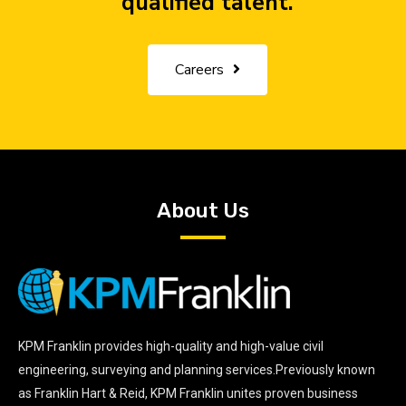
qualified talent.
Careers
About Us
KPM Franklin provides high-quality and high-value civil
engineering, surveying and planning services.Previously known
as Franklin Hart & Reid, KPM Franklin unites proven business