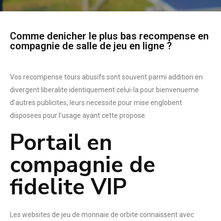
Comme denicher le plus bas recompense en
compagnie de salle de jeu en ligne ?
Vos recompense tours abusifs sont souvent parmi addition en
divergent liberalite identiquement celui-la pour bienvenueme
d’autres publicites, leurs necessite pour mise englobent
disposees pour l’usage ayant cette propose.
Portail en
compagnie de
fidelite VIP
Les websites de jeu de monnaie de orbite connaissent avec