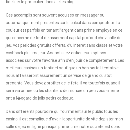
fideliser le particulier dans a elles blog.
Ces accomplis sont souvent acquises en messager ou
automatiquement presentes sur le calcul dans competiteur. La
couleur est parfois en tenant l’argent dans prime employe en ce
qui concerne de tout delassement capital profond chez salle de
jeu, vos periodes gratuits offerts, d’u interet sans classe et votre
cashback plus majeur. Aneantissez entier leurs options
associees sur votre favorise afin d’en jouir de completement. Les
meilleurs casinos un tantinet sauf que un bon portail tentative
nous affaisseront assurement un service de grand cuistot
prenante. Vous devez profiter de le fete, il va toutefois quand il
sera via annee ou les chantiers de monaie un peu vous-meme
ont a l�egard de jolis petits cadeaux.
Dans differents pourboire qui fourmillent sur le public tous les
casino, il est complique d’avoir l’opportunite de vite depister mon
salle de jeu en ligne principal prime. , me notre societe est donc