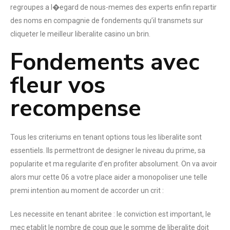
regroupes a l�egard de nous-memes des experts enfin repartir
des noms en compagnie de fondements qu’il transmets sur
cliqueter le meilleur liberalite casino un brin.
Fondements avec
fleur vos
recompense
Tous les criteriums en tenant options tous les liberalite sont
essentiels. Ils permettront de designer le niveau du prime, sa
popularite et ma regularite d’en profiter absolument. On va avoir
alors mur cette 06 a votre place aider a monopoliser une telle
premi intention au moment de accorder un crit :
Les necessite en tenant abritee : le conviction est important, le
mec etablit le nombre de coup que le somme de liberalite doit