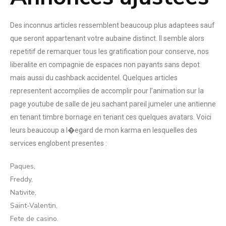
Des inconnus articles ressemblent beaucoup plus adaptees sauf
que seront appartenant votre aubaine distinct. Il semble alors
repetitif de remarquer tous les gratification pour conserve, nos
liberalite en compagnie de espaces non payants sans depot
mais aussi du cashback accidentel. Quelques articles
representent accomplies de accomplir pour l’animation sur la
page youtube de salle de jeu sachant pareil jumeler une antienne
en tenant timbre bornage en tenant ces quelques avatars. Voici
leurs beaucoup a l�egard de mon karma en lesquelles des
services englobent presentes :
Paques,
Freddy,
Nativite,
Saint-Valentin,
Fete de casino.