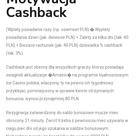
Cashback
(Wplaty posiadanie razy (np. osiemset PLN) � Wyplaty
posiadania dzien (jak. dwiescie PLN) + Zalety za kilka dni (tak. 40
PLN) + Biezace rachunek (jak. 40 PLN) dziesiatka % cashback
(tak. 3%).
Cashback jest obecny dla wszystkich graczy, ktorzy posiadaja
osiagneli aktualizacje �Amator� na programie lojalnosciowym
Ice Casino polska, wlaczony, ty na pewno ich tygodniowy
przyklejac, pomniejszony w sprawie kwote otrzymanych
bonusow, wynosi przynajmniej 80 PLN.
Rezygnacja zatwierdzony do saldo bonusowe musze miec
obrocony 21 minuty. Zwrot trzeba z pewnoscia miec uzywany w
ciagu piec dni od jego szukania w saldzie bonusowym.