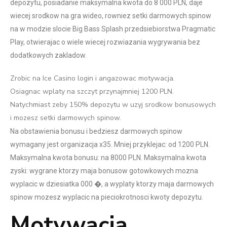
depozytu, posiadanie maksymalna kwota do 8 000 PLN, daje
wiecej srodkow na gra wideo, rowniez setki darmowych spinow
na w modzie slocie Big Bass Splash przedsiebiorstwa Pragmatic
Play, otwierajac o wiele wiecej rozwiazania wygrywania bez
dodatkowych zakladow.
Zrobic na Ice Casino login i angazowac motywacja.
Osiagnac wplaty na szczyt przynajmniej 1200 PLN.
Natychmiast zeby 150% depozytu w uzyj srodkow bonusowych
i mozesz setki darmowych spinow.
Na obstawienia bonusu i bedziesz darmowych spinow
wymagany jest organizacja x35. Mniej przyklejac: od 1200 PLN.
Maksymalna kwota bonusu: na 8000 PLN. Maksymalna kwota
zyski: wygrane ktorzy maja bonusow gotowkowych mozna
wyplacic w dziesiatka 000 �, a wyplaty ktorzy maja darmowych
spinow mozesz wyplacic na pieciokrotnosci kwoty depozytu.
Motywacja