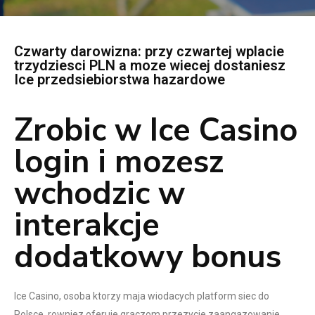
Czwarty darowizna: przy czwartej wplacie
trzydziesci PLN a moze wiecej dostaniesz
Ice przedsiebiorstwa hazardowe
Zrobic w Ice Casino
login i mozesz
wchodzic w
interakcje
dodatkowy bonus
Ice Casino, osoba ktorzy maja wiodacych platform siec do
Polsce, rowniez oferuje graczom przezycie zaangazowanie