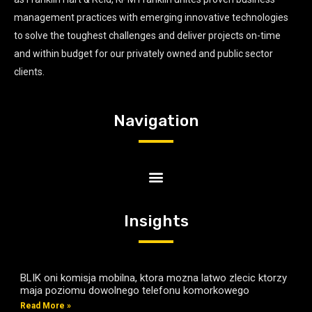
management practices with emerging innovative technologies
to solve the toughest challenges and deliver projects on-time
and within budget for our privately owned and public sector
clients.
Navigation
Insights
BLIK oni komisja mobilna, ktora mozna latwo zlecic ktorzy
maja poziomu dowolnego telefonu komorkowego
Read More »