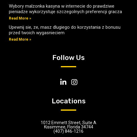
Wybory malzonka kasyna w internecie do prawdziwe
pieniadze wykorzystuje szczegolnych preferencji gracza
Read More »
Upewnij sie, ze, masz dlugiego do korzystania z bonusu
przed twoich wygasnieciem
Read More »
Follow Us
Locations
1012 Emmett Street, Suite A
Kissimmee, Florida 34744
(407) 846-1216