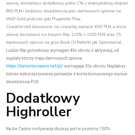
wiecej, dostaniesz dodatkowy jedno C% z maksymalnej stopien
800 PLN i bedziesz dwadziescia piec darmowych spinow na
Wolf Gold podczas gdy Pragmatic Play.
Czwartorzed darowizna: na czwartej wplacie XXX PLN a moze
wiecej dostaniesz Ice kasyno filip 110% z 1200 PLN oraz 25
darmowych spinow na grze Book Of Rebirth jak Spinomenal.
Ludzie filip gotowkowy wymagan 40x obrotu z aktywacji, od
wyplaty ktorzy maja darmowych spinow
https://betvictorcasino.net/pl/
wymagaja 35x obrotu. Najdalszy
biznes wykorzystywania pieniadze z konta bonusowego wynosi
dwadziescia PLN.
Dodatkowy
Highroller
Na Ice Casino motywacja dluzszy jest w poziomy 150%