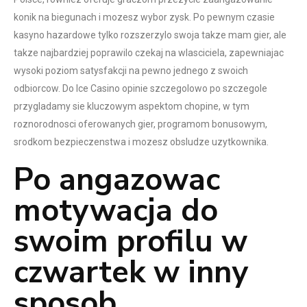
konik na biegunach i mozesz wybor zysk. Po pewnym czasie
kasyno hazardowe tylko rozszerzylo swoja takze mam gier, ale
takze najbardziej poprawilo czekaj na wlasciciela, zapewniajac
wysoki poziom satysfakcji na pewno jednego z swoich
odbiorcow. Do Ice Casino opinie szczegolowo po szczegole
przygladamy sie kluczowym aspektom chopine, w tym
roznorodnosci oferowanych gier, programom bonusowym,
srodkom bezpieczenstwa i mozesz obsludze uzytkownika.
Po angazowac
motywacja do
swoim profilu w
czwartek w inny
sposob