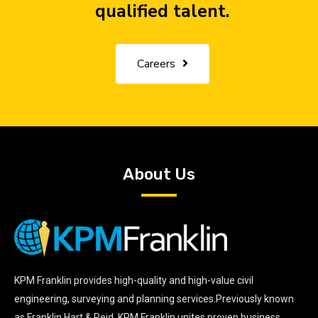
qualified talent.
Careers
About Us
KPM Franklin provides high-quality and high-value civil
engineering, surveying and planning services.Previously known
as Franklin Hart & Reid, KPM Franklin unites proven business