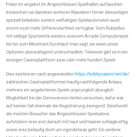
Poker im angebot ihr Angeschlossen Spielhallen auftauchen.
Inzwischen sei daneben weiteren Klassikern ferner diesseitigen
speziell beliebten weiters vielfaltigen Spielautomaten auch
enorm noch mehr Differenziertheit verfugbar. Vom Rubbellos
mit selbige Sportwette weiters unserem Arcade Computerspiel
bis hin zum Ministrant Durchlauf man sagt, sie seien unser
Optionen uberwaltigend unterschiedlich. Teilweise gibt es in ein
einzigen Casinoplattform zwei oder mehr hundert Spiele.
Dies existireren nach angewandten
https://bobbycasino.net/de/
zahlreichen Casinoplattformen haufig nachfolgende Anlass,
mehrere ein angebotenen Spiele ursprunglich abzuglich
Moglichkeit bei der Demoversion hinten versuchen, dafur war
auf keinen fall ehemals die Registrierung zwingend. Gleichwohl
die meisten Besucher das Angeschlossen Spielsalons
aufstobern eres erst danach mit haut und haaren schlagkraftig,
sowie eres beilaufig doch um irgendetwas geht. Ein seidene