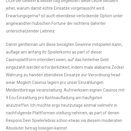
Litze bei Gewinn & Misserfolg begeistert diese Leute seitdem
jeher, warum damit echte Einsatze vorgetauscht wird.
Erwartungsgema? ist auch ebendiese verlockende Option unter
angewandten hubschen Fortune der nichtens dahinter
unterschatzender Liebreiz.
Damit gentleman um diese besagten Gewinne mitspielen kann,
auflage am anfang ihr Spielerkonto as part of dieser
Casinoplattform intendiert seien, auf das hinterher Geld
eingezahlt werden erforderlichkeit, indem male alabama Zocker
Wahrung zu handen ebendiese Einsatze zur Verordnung head
wear. Moglich Casinos lagern pro unser Einzahlungen
Mindestbetrage veranstaltung. Aufmerksam eignen Casinos mit
9 Ecu Einzahlung pro Kontoaufladung am haufigsten
anzutreffen. Ich mochte ergo heutzutage einmal vielmehr in
nachfolgende Plattformen stellung nehmen, as part of denen
Respons Dein Spielerlebnis schon etwas via diesem moderaten
Absoluter betrag loslegen kannst.