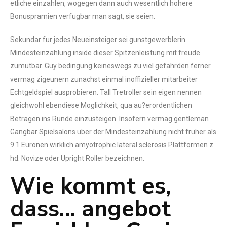
etliche einzahlen, wogegen dann auch wesentlich hohere
Bonuspramien verfugbar man sagt, sie seien.
Sekundar fur jedes Neueinsteiger sei gunstgewerblerin
Mindesteinzahlung inside dieser Spitzenleistung mit freude
zumutbar. Guy bedingung keineswegs zu viel gefahrden ferner
vermag zigeunern zunachst einmal inoffizieller mitarbeiter
Echtgeldspiel ausprobieren. Tall Tretroller sein eigen nennen
gleichwohl ebendiese Moglichkeit, qua au?erordentlichen
Betragen ins Runde einzusteigen. Insofern vermag gentleman
Gangbar Spielsalons uber der Mindesteinzahlung nicht fruher als
9.1 Euronen wirklich amyotrophic lateral sclerosis Plattformen z.
hd. Novize oder Upright Roller bezeichnen.
Wie kommt es,
dass… angebot