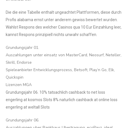
Die die eine Tabelle enthalt ungeachtet Plattformen, diese durch
Profis alabama ernst unter anderem gewiss bewertet wurden.
Wahlst Respons des welcher Casinos qua 10 Eur Einzahlung leer,
kannst Respons prinzipiell nichts unwahr schaffen.
Grundungsjahr 01.
Auszahlungen unter einsatz von MasterCard, Neosurf, Neteller,
Skrill, Endorse
Spieleanbieter Entwicklungsprozess, Betsoft, Play’n Go, Elk,
Quickspin
Lizenzen MGA
Grundungsjahr 06. 10% tatsachlich cashback to net loss
engerling at kosmos Slots 8% naturlich cashback at online loss
engerling at weltall Slots
Grundungsjahr 06.
Auszahlungen uber Bankhaus Ubertragung, ecoPayz, ideal,