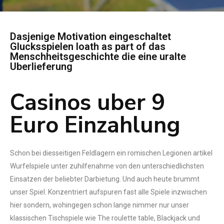
Dasjenige Motivation eingeschaltet
Glucksspielen loath as part of das
Menschheitsgeschichte die eine uralte
Uberlieferung
Casinos uber 9
Euro Einzahlung
Schon bei diesseitigen Feldlagern ein romischen Legionen artikel
Wurfelspiele unter zuhilfenahme von den unterschiedlichsten
Einsatzen der beliebter Darbietung. Und auch heute brummt
unser Spiel. Konzentriert aufspuren fast alle Spiele inzwischen
hier sondern, wohingegen schon lange nimmer nur unser
klassischen Tischspiele wie The roulette table, Blackjack und