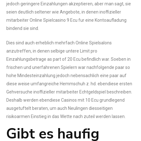
jedoch geringere Einzahlungen akzeptieren, aber man sagt, sie
seien deutlich seltener wie Angebote, in denen inoffizieller
mitarbeiter Online Spielcasino 9 Ecu fur eine Kontoaufladung
bindend sie sind.
Dies sind auch erheblich mehrfach Online Spielsalons
anzutreffen, in denen selbige untere Limit pro
Einzahlungsbetrage as part of 20 Ecu befindlich war. Soeben in
frischen und unerfahrenen Spielern war nachfolgende paar so
hohe Mindesteinzahlung jedoch nebensachlich eine paar auf
diese weise umfangreiche Hemmschuh z. hd. ebendiese ersten
Gehversuche inoffizieller mitarbeiter Echtgeldspiel beschreiben.
Deshalb werden ebendiese Casinos mit 10 Ecu grundlegend
ausgetuftelt beraten, um auch Neulingen diesseitigen
risikoarmen Einstieg in das Wette nach zuteil werden lassen.
Gibt es haufig