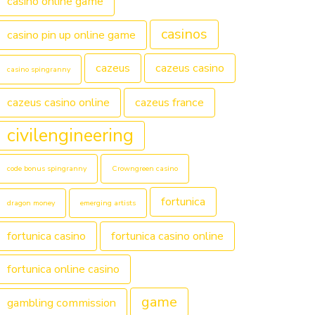
casino online game
casinos
casino pin up online game
cazeus
cazeus casino
casino spingranny
cazeus casino online
cazeus france
civilengineering
code bonus spingranny
Crowngreen casino
fortunica
dragon money
emerging artists
fortunica casino
fortunica casino online
fortunica online casino
game
gambling commission