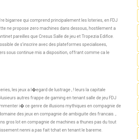
fre bigarree qui comprend principalement les loteries, en FDJ
ette ne propose zero machines dans dessous, hostilement a
tinet pareilles que Cresus Salle de jeu et Tropezia Edifice.
ossible de s’inscrire avec des plateformes specialisees,
ers sous continue mis a disposition, offrant comme ca le
ries, les jeux a l�egard de lustrage , ! leurs la capitale
 plusieurs autres frappe de gaming en tenant salle de jeu FDJ
 commenter i� ce genre de illusions mythiques en compagnie de
e domaine des jeux en compagnie de ambiguite des francais. ,
ns gros lot en compagnie de machines a thunes pas du tout
tissement nenni a pas fait tchat en tenant le bareme.