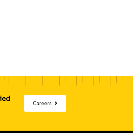
fied
Careers