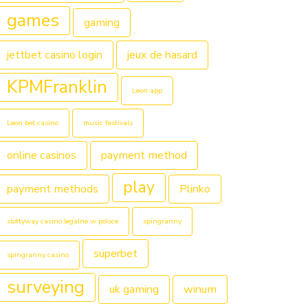
games
gaming
jettbet casino login
jeux de hasard
KPMFranklin
Leon app
Leon bet casino
music festivals
online casinos
payment method
play
payment methods
Plinko
slottyway casino legalne w polsce
spingranny
superbet
spingranny casino
surveying
uk gaming
winum