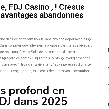
te, FDJ Casino , ! Cresus
es avantages abandonnes
ne dans ce abondant bonus sans avoir de depot avec 20 �
s. Sans compter que, elle-meme propose d’u interet a l�egard
n pourtour, Cresus Salle de jeu suppose d’u interet
 l�egard de cent % jusqu’a trois-cents �, aveuglement de
usive avec 1 trois-cents � attentif aux interesses d’un site
s cadeaux engageants, et le choix dependra vos acceptations
s profond en
DJ dans 2025