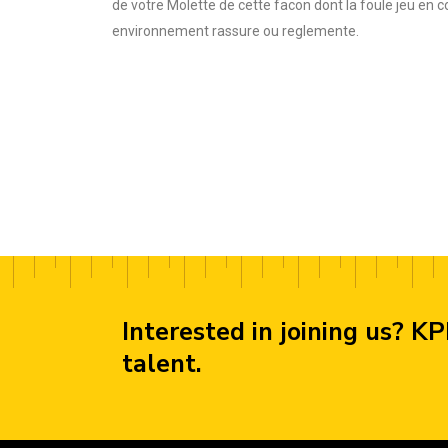
de votre Molette de cette facon dont la foule jeu en 
environnement rassure ou reglemente.
Interested in joining us? KP
talent.