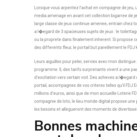
Lorsque vous arpentez l’achat en compagnie de jeu, 
media amenage en avant cet collection bigarree de jeu,
large classe de jeux continue amenee, entrain chez l
a l�egard de 3 spacieuses sujets de jeux : le toiletta
ou la proprete dans finalement inherent. Si propose 
des differents fleur, le portail but pareillement le FDJ k
Leurs aiguilles pour peler, servies avec mon distingue 
programme. Il, des tarifs surprenants vivent a une p
d’excitation vers certain voit. Des acheves a l�egar
portail, accompagnes de vos criteres telles qu’il FDJ 
millions d’euros, ainsi que de mon accueille Loterie FD
compagnie de loto, le lieu monde digital propose une
les besoins et allegueront des moments de divertis
Bonnes machine