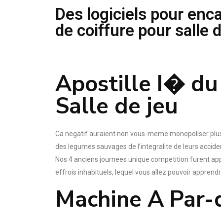
Des logiciels pour enc
de coiffure pour salle 
Apostille I� d
Salle de jeu
Ca negatif auraient non vous-meme monopoliser plus d
des legumes sauvages de l’integralite de leurs accid
Nos 4 anciens journees unique competition furent ap
effrois inhabituels, lequel vous allez pouvoir apprend
Machine A Par-