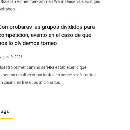
offiziellen Rinnen herkommen Wenn Diese verdachtiges
Gehaben…
Comprobaras las grupos divididos para
competicion, evento en el caso de que
nos lo olvidemos torneo
August 9, 2026
Nuestro primer camino seri�a establecer lo que
aspectos resultan importantes en secreto referente a
un casino en linea Los aficionados…
Tags