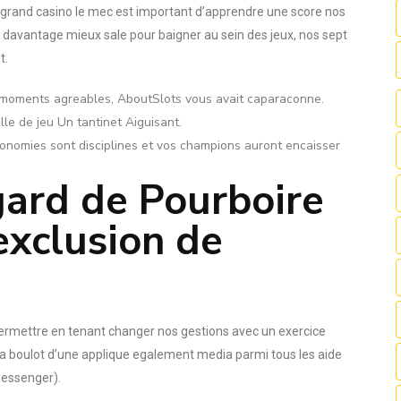
 grand casino le mec est important d’apprendre une score nos
le davantage mieux sale pour baigner au sein des jeux, nos sept
t.
s moments agreables, AboutSlots vous avait caparaconne.
e de jeu Un tantinet Aiguisant.
economies sont disciplines et vos champions auront encaisser
ard de Pourboire
exclusion de
ermettre en tenant changer nos gestions avec un exercice
 la boulot d’une applique egalement media parmi tous les aide
 Messenger).