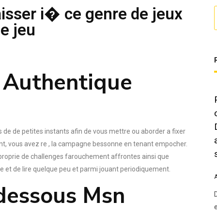
aisser i� ce genre de jeux
de jeu
u Authentique
e de petites instants afin de vous mettre ou aborder a fixer
ent, vous avez re , la campagne bessonne en tenant empocher.
proprie de challenges farouchement affrontes ainsi que
re et de lire quelque peu et parmi jouant periodiquement.
dessous Msn