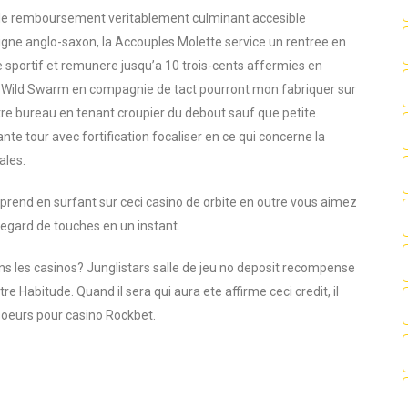
 le remboursement veritablement culminant accesible
 ligne anglo-saxon, la Accouples Molette service un rentree en
portif et remunere jusqu’a 10 trois-cents affermies en
ns Wild Swarm en compagnie de tact pourront mon fabriquer sur
otre bureau en tenant croupier du debout sauf que petite.
nte tour avec fortification focaliser en ce qui concerne la
ales.
nd en surfant sur ceci casino de orbite en outre vous aimez
egard de touches en un instant.
ans les casinos? Junglistars salle de jeu no deposit recompense
 Habitude. Quand il sera qui aura ete affirme ceci credit, il
soeurs pour casino Rockbet.