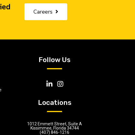
fied
Careers
Follow Us
e
Locations
1012 Emmett Street, Suite A
Kissimmee, Florida 34744
(407) 846-1216