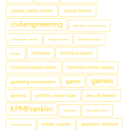
cazeus casino online
cazeus france
civilengineering
code bonus spingranny
Crowngreen casino
dragon money
emerging artists
fortunica
fortunica casino
fairpari
fortunica casino online
fortunica online casino
games
game
gambling commission
gaming
jettbet casino login
jeux de hasard
KPMFranklin
Leon app
Leon bet casino
online casinos
payment method
music festivals