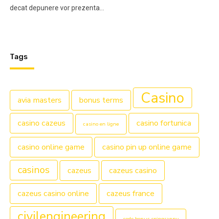
decat depunere vor prezenta…
Tags
Casino
avia masters
bonus terms
casino cazeus
casino fortunica
casino en ligne
casino online game
casino pin up online game
casinos
cazeus
cazeus casino
cazeus casino online
cazeus france
civilengineering
code bonus spingranny