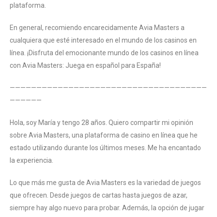
plataforma.
En general, recomiendo encarecidamente Avia Masters a
cualquiera que esté interesado en el mundo de los casinos en
línea. ¡Disfruta del emocionante mundo de los casinos en línea
con Avia Masters: Juega en español para España!
—————————————————————————————————————
——————
Hola, soy María y tengo 28 años. Quiero compartir mi opinión
sobre Avia Masters, una plataforma de casino en línea que he
estado utilizando durante los últimos meses. Me ha encantado
la experiencia.
Lo que más me gusta de Avia Masters es la variedad de juegos
que ofrecen. Desde juegos de cartas hasta juegos de azar,
siempre hay algo nuevo para probar. Además, la opción de jugar