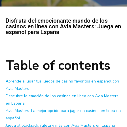
Disfruta del emocionante mundo de los
casinos en línea con Avia Masters: Juega en
español para España
Table of contents
Aprende a jugar tus juegos de casino favoritos en español con
Avia Masters
Descubre la emoción de los casinos en línea con Avia Masters
en España
Avia Masters: La mejor opción para jugar en casinos en línea en
español
Juega al blackjack, ruleta y más con Avia Masters en España