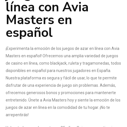
línea con Avia
Masters en
español
¡Experimenta la emoción de los juegos de azar en línea con Avia
Masters en español! Ofrecemos una amplia variedad de juegos
de casino en línea, como blackjack, ruleta y tragamonedas, todos
disponibles en español para nuestros jugadores en España.
Nuestra plataforma es segura y fácil de usar, lo que te permite
disfrutar de una experiencia de juego sin problemas. Además,
ofrecemos generosos bonos y promociones para mantenerte
entretenido. Únete a Avia Masters hoy y siente la emoción de los
juegos de azar en línea en la comodidad de tu hogar. ¡No te
arrepentirás!