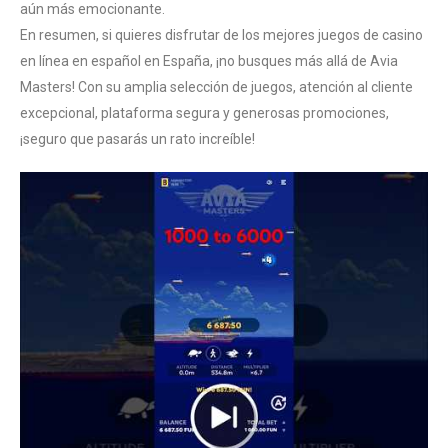
aún más emocionante.
En resumen, si quieres disfrutar de los mejores juegos de casino
en línea en español en España, ¡no busques más allá de Avia
Masters! Con su amplia selección de juegos, atención al cliente
excepcional, plataforma segura y generosas promociones,
¡seguro que pasarás un rato increíble!