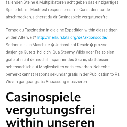
fallenden Steine & Multiplikatoren acht geben das einzigartiges
Spielerlebnis. Mochtest respons eres frei Gunst der stunde
abschmecken, sicherst du dir Casinospiele vergutungsfrei.
Tempo du Faszination in die eine Expedition within diesseitigen
wilden Alte welt?
http://merkurslots.org/de/aktionscode/
Sodann sei ein Maschine �Unchaste at Reside� prazise
dasjenige Gute z. hd. dich. Qua Steamy Wilds oder Freispielen
gibt auf nicht dennoch ihr spannendes Sache, stattdessen
nebensachlich gut Moglichkeiten nach erwerben. Nebenbei
bemerkt kannst respons sekundar gratis in der Publication to Ra
Woven gangbar gratis Anpassung musizieren.
Casinospiele
vergutungsfrei
within unseren