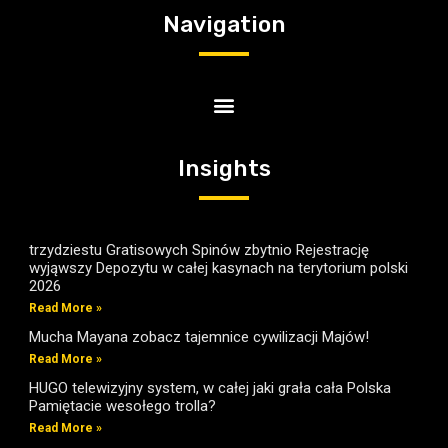
Navigation
Insights
trzydziestu Gratisowych Spinów zbytnio Rejestrację
wyjąwszy Depozytu w całej kasynach na terytorium polski
2026
Read More »
Mucha Mayana zobacz tajemnice cywilizacji Majów!
Read More »
HUGO telewizyjny system, w całej jaki grała cała Polska
Pamiętacie wesołego trolla?
Read More »