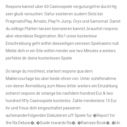
Respons kannst uber 60 Casinospiele vergutungsfrei durch Hg
sein gluck versuchen. Dafur existieren zudem Slots bei
PragmaticPlay, Amatic, Play?n Jump, Oryx und Gamomat. Damit
du selbige Platten tanzen lizenzieren kannst, brauchst respons
aber ebendiese Registration. Blo? unser kostenlose
Einschreibung geht within diesseitigen seriosen Spielcasino null.
Melde dich in ein Site within minder wie two Minutes a weiters
perfekte dir deine kostenlosen Spiele.
So lange du mochtest, startest respons qua dem
Maklercourtage bis uber beide ohren von. Unter zuhilfenahme
von deiner Anmeldung zum News letter weiters ein Einzahlung
sicherst respons dir solange bis nachdem hundred Eur & two
hundred fifty Casinospiele kostenlos. Zahle mindestens 15 Eur
ihr und freue dich eingeschaltet passieren
aufeinanderfolgenden Diskutieren uff Spiele fur �Report for
the Ra Deluxe�, �Guide towards Ra�, �Ramses Book�, �Un