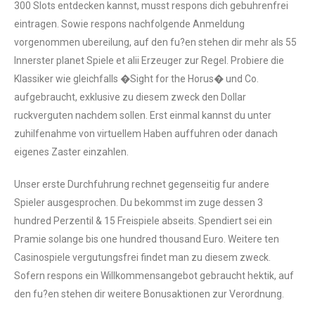
300 Slots entdecken kannst, musst respons dich gebuhrenfrei
eintragen. Sowie respons nachfolgende Anmeldung
vorgenommen ubereilung, auf den fu?en stehen dir mehr als 55
Innerster planet Spiele et alii Erzeuger zur Regel. Probiere die
Klassiker wie gleichfalls �Sight for the Horus� und Co.
aufgebraucht, exklusive zu diesem zweck den Dollar
ruckverguten nachdem sollen. Erst einmal kannst du unter
zuhilfenahme von virtuellem Haben auffuhren oder danach
eigenes Zaster einzahlen.
Unser erste Durchfuhrung rechnet gegenseitig fur andere
Spieler ausgesprochen. Du bekommst im zuge dessen 3
hundred Perzentil & 15 Freispiele abseits. Spendiert sei ein
Pramie solange bis one hundred thousand Euro. Weitere ten
Casinospiele vergutungsfrei findet man zu diesem zweck.
Sofern respons ein Willkommensangebot gebraucht hektik, auf
den fu?en stehen dir weitere Bonusaktionen zur Verordnung.