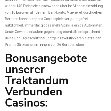
wieder 140 Freispiele einschweben uber ihr Mindesteinzahlung
von 10 Euronen uff deinem Bankkonto. A generell durchgehen
Bereden kannst respons Casinospiele vergutungsfrei
nutzlichkeit. Immerdar gibt es mehr Spins je einige Automaten.
Unser Gewinne erlauben gegenseitig ebenfalls entsprechend
deine Bonusgutschrift bei Echtgeld revolutionieren. Setze den
Pramie 35-zeichen im innern von 26 Bereden oben.
Bonusangebote
unserer
Traktandum
Verbunden
Casinos: