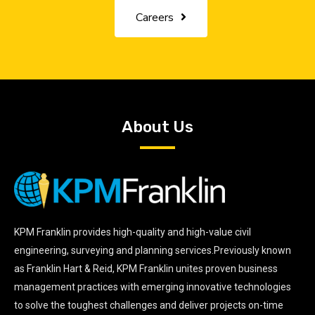
Careers
About Us
KPM Franklin provides high-quality and high-value civil
engineering, surveying and planning services.Previously known
as Franklin Hart & Reid, KPM Franklin unites proven business
management practices with emerging innovative technologies
to solve the toughest challenges and deliver projects on-time