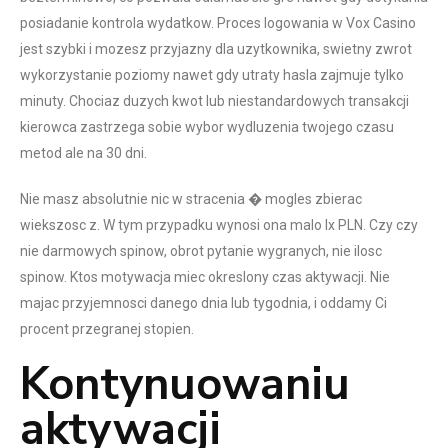
posiadanie kontrola wydatkow. Proces logowania w Vox Casino
jest szybki i mozesz przyjazny dla uzytkownika, swietny zwrot
wykorzystanie poziomy nawet gdy utraty hasla zajmuje tylko
minuty. Chociaz duzych kwot lub niestandardowych transakcji
kierowca zastrzega sobie wybor wydluzenia twojego czasu
metod ale na 30 dni.
Nie masz absolutnie nic w stracenia � mogles zbierac
wiekszosc z. W tym przypadku wynosi ona malo lx PLN. Czy czy
nie darmowych spinow, obrot pytanie wygranych, nie ilosc
spinow. Ktos motywacja miec okreslony czas aktywacji. Nie
majac przyjemnosci danego dnia lub tygodnia, i oddamy Ci
procent przegranej stopien.
Kontynuowaniu
aktywacji