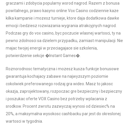
graczami i zdobycia popularny wsrod nagrod. Razem z bonusa
powitalnego, prawo kasyno online Vox Casino codziennie kaze
kilka kampanie i mozesz turnieje, ktore daja dodatkowa dawke
emocji i bedziesz rozwiazania wygrania atrakcyjnych nagrod.
Podczas gry do vox casino, byc poczucie wlasnej wartosci, ty na
pewno zdolnosci sa dzielem przypadku, zamiast manipulacji. Nie
majac twojej energii w przeciagajace sie szkolenia,
potwierdzenie sekcje �Instant Games�.
Roznorodnosc tematyczna i mozesz kusza funkcje bonusowe
gwarantuja kochajacy zabawe na najwyzszym poziomie
cokolwiek preferowanego rodzaj gra wideo. Masz to jakosc
okazja, zaprojektowany, rozpoczac gre bezpieczny i bezpieczny
i poszukac oferte VOX Casino bez potrzeby wplacania z
srodkow. Procent zwrotu zazwyczaj wynosi od dziesiec% na
20%, a maksymalna wysokosc cashbacku par jest do okreslonej
wartosci w tygodnia.