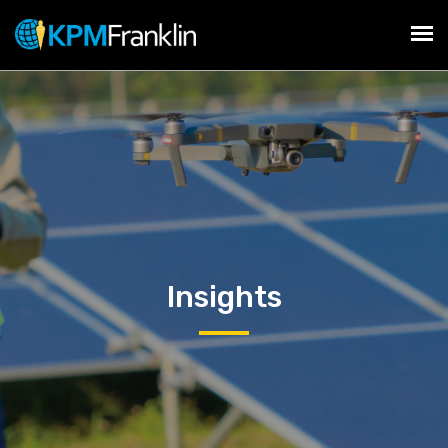
Insights