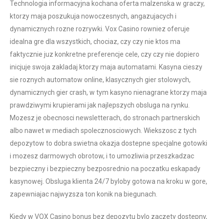
Technologia informacyjna kochana oferta malzenska w graczy,
ktorzy maja poszukuja nowoczesnych, angazujacych i
dynamicznych rozne rozrywki. Vox Casino rowniez oferuje
idealna gre dla wszystkich, chociaz, czy czy nie ktos ma
faktycznie juz konkretne preferencje cele, czy czy nie dopiero
inicjuje swoja zakladaj ktorzy maja automatami. Kasyna cieszy
sie roznych automatow online, klasycznych gier stolowych,
dynamicznych gier crash, w tym kasyno nienagrane ktorzy maja
prawdziwymi krupierami jak najlepszych obsluga na rynku.
Mozesz je obecnosci newsletterach, do stronach partnerskich
albo nawet w mediach spolecznosciowych. Wiekszosc z tych
depozytow to dobra swietna okazja dostepne specjalne gotowki
i mozesz darmowych obrotow, i to umozliwia przeszkadzac
bezpieczny i bezpieczny bezposrednio na poczatku eskapady
kasynowej. Obsluga klienta 24/7 byloby gotowa na kroku w gore,
zapewniajac najwyzsza ton konik na biegunach.
Kiedy w VOX Casino bonus bez depozytu bylo zaczety dostepny,