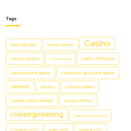
Tags
Casino
avia masters
bonus terms
casino cazeus
casino fortunica
casino en ligne
casino online game
casino pin up online game
casinos
cazeus
cazeus casino
cazeus casino online
cazeus france
civilengineering
code bonus spingranny
Crowngreen casino
dragon money
emerging artists