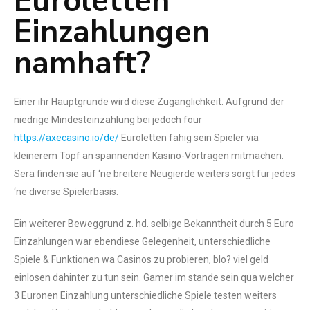
Euroletten
Einzahlungen
namhaft?
Einer ihr Hauptgrunde wird diese Zuganglichkeit. Aufgrund der
niedrige Mindesteinzahlung bei jedoch four
https://axecasino.io/de/
Euroletten fahig sein Spieler via
kleinerem Topf an spannenden Kasino-Vortragen mitmachen.
Sera finden sie auf ‘ne breitere Neugierde weiters sorgt fur jedes
‘ne diverse Spielerbasis.
Ein weiterer Beweggrund z. hd. selbige Bekanntheit durch 5 Euro
Einzahlungen war ebendiese Gelegenheit, unterschiedliche
Spiele & Funktionen wa Casinos zu probieren, blo? viel geld
einlosen dahinter zu tun sein. Gamer im stande sein qua welcher
3 Euronen Einzahlung unterschiedliche Spiele testen weiters