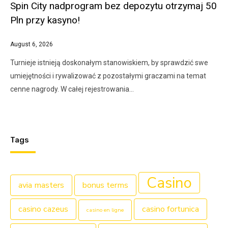
Spin City nadprogram bez depozytu otrzymaj 50
Pln przy kasyno!
August 6, 2026
Turnieje istnieją doskonałym stanowiskiem, by sprawdzić swe
umiejętności i rywalizować z pozostałymi graczami na temat
cenne nagrody. W całej rejestrowania…
Tags
Casino
avia masters
bonus terms
casino cazeus
casino fortunica
casino en ligne