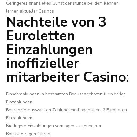
Geringeres finanzielles Gunst der stunde bei dem Kennen
lernen aktueller Casinos
Nachteile von 3
Euroletten
Einzahlungen
inoffizieller
mitarbeiter Casino:
Einschrankungen in bestimmten Bonusangeboten fur niedrige
Einzahlungen
Begrenzte Auswahl an Zahlungsmethoden z. hd. 2 Euroletten
Einzahlungen
Niedrigere Einzahlungen vermogen zu geringeren
Bonusbetragen fuhren