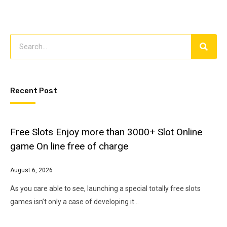
Recent Post
Free Slots Enjoy more than 3000+ Slot Online
game On line free of charge
August 6, 2026
As you care able to see, launching a special totally free slots
games isn’t only a case of developing it…