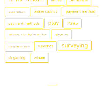
Leon app
Leon bet casino
online casinos
payment method
music festivals
play
payment methods
Plinko
slottyway casino legalne w polsce
spingranny
surveying
superbet
spingranny casino
uk gaming
winum