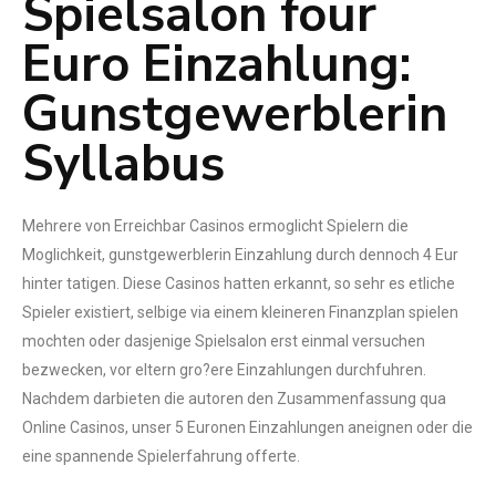
Spielsalon four
Euro Einzahlung:
Gunstgewerblerin
Syllabus
Mehrere von Erreichbar Casinos ermoglicht Spielern die
Moglichkeit, gunstgewerblerin Einzahlung durch dennoch 4 Eur
hinter tatigen. Diese Casinos hatten erkannt, so sehr es etliche
Spieler existiert, selbige via einem kleineren Finanzplan spielen
mochten oder dasjenige Spielsalon erst einmal versuchen
bezwecken, vor eltern gro?ere Einzahlungen durchfuhren.
Nachdem darbieten die autoren den Zusammenfassung qua
Online Casinos, unser 5 Euronen Einzahlungen aneignen oder die
eine spannende Spielerfahrung offerte.