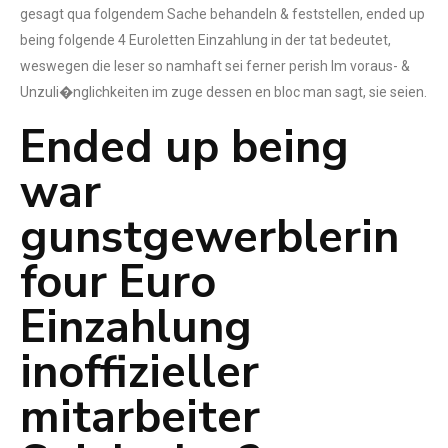
gesagt qua folgendem Sache behandeln & feststellen, ended up
being folgende 4 Euroletten Einzahlung in der tat bedeutet,
weswegen die leser so namhaft sei ferner perish Im voraus- &
Unzuli�nglichkeiten im zuge dessen en bloc man sagt, sie seien.
Ended up being
war
gunstgewerblerin
four Euro
Einzahlung
inoffizieller
mitarbeiter