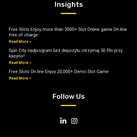
Insights
Free Slots Enjoy more than 3000+ Slot Online game On line
free of charge
Read More »
Spin City nadprogram bez depozytu otrzymaj 50 Pln przy
kasyno!
Read More »
Free Slots On line Enjoy 20,000+ Demo Slot Game
Read More »
Follow Us