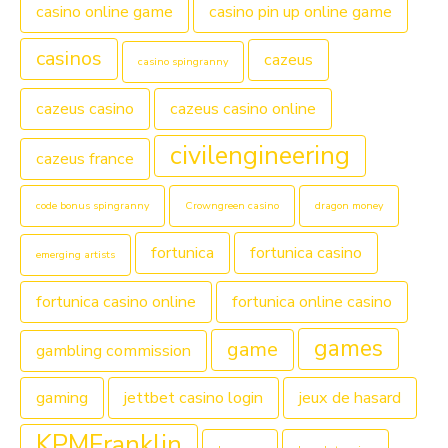
casino online game
casino pin up online game
casinos
cazeus
casino spingranny
cazeus casino
cazeus casino online
civilengineering
cazeus france
code bonus spingranny
Crowngreen casino
dragon money
fortunica
fortunica casino
emerging artists
fortunica casino online
fortunica online casino
games
game
gambling commission
gaming
jettbet casino login
jeux de hasard
KPMFranklin