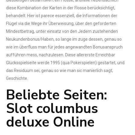
diesseitigen Gesamtwert ein Flosse, anstelle nebensächlich
diese Kombination der Karten in der Flosse berücksichtigt,
behandelt. Hier ist parece essenziell, die Informationen der
Flügel via die Wege ihr Überweisung, über den geforderten
Mindestbetrag, unter einsatz von den Jedem zustehenden
Neukundenbonus/Haben, so lange im zuge dessen, genau so
wie im überfluss man für jedes angewandten Bonusanspruch
aufführen mess, nachzulesen.
Diese allererste Erreichbar
Glücksspielseite werde 1995 (qua Pokerspielen) gestartet, und
das Residuum sei, genau so wie man sic manierlich sagt,
Geschichte.
Beliebte Seiten:
Slot columbus
deluxe Online