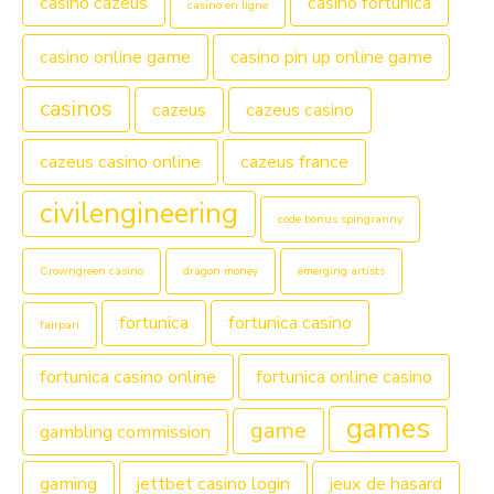
casino cazeus
casino fortunica
casino en ligne
casino online game
casino pin up online game
casinos
cazeus
cazeus casino
cazeus casino online
cazeus france
civilengineering
code bonus spingranny
Crowngreen casino
dragon money
emerging artists
fortunica
fortunica casino
fairpari
fortunica casino online
fortunica online casino
games
game
gambling commission
gaming
jettbet casino login
jeux de hasard