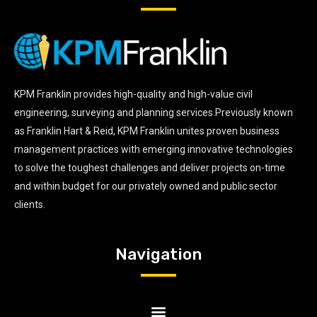
KPM Franklin provides high-quality and high-value civil
engineering, surveying and planning services.Previously known
as Franklin Hart & Reid, KPM Franklin unites proven business
management practices with emerging innovative technologies
to solve the toughest challenges and deliver projects on-time
and within budget for our privately owned and public sector
clients.
Navigation