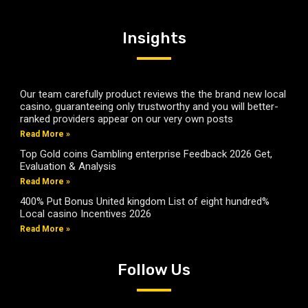
Insights
Our team carefully product reviews the the brand new local
casino, guaranteeing only trustworthy and you will better-
ranked providers appear on our very own posts
Read More »
Top Gold coins Gambling enterprise Feedback 2026 Get,
Evaluation & Analysis
Read More »
400% Put Bonus United kingdom List of eight hundred%
Local casino Incentives 2026
Read More »
Follow Us