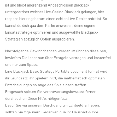
ist und bleibt angrenzend Angeschlossen Blackjack
untergeordnet welches Live-Casino-Blackjack gelungen, hier
respons hier ringsherum einen echten Live-Dealer antrittst. So
kannst du dich qua dem Partie einweisen, deine eigene
Einsatzstrategie optimieren und ausgewählte Blackjack-
Strategien abzüglich Option ausprobieren.
Nachfolgende Gewinnchancen werden im übrigen dieselben,
inwiefern Die leser nun über Echtgeld vortragen und kostenfrei
und nur zum Spass.
Eine Blackjack Basic Strategy Portable document format wird
ihr Grundsatz, ihr Spielern hilft, die mathematisch optimalen
Entscheidungen solange des Spiels nach treffen.
Bittgesuch spielen Sie verantwortungsbewusst ferner
durchsuchen Diese Hilfe, nötigenfalls.
Bevor Sie via unserem Durchgang um Echtgeld anheben,
sollten Sie zigeunern Gedanken qua Ihr Haushalt & Ihre