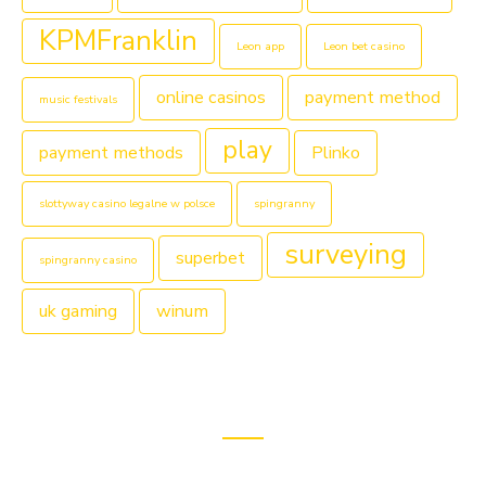
KPMFranklin
Leon app
Leon bet casino
online casinos
payment method
music festivals
play
payment methods
Plinko
slottyway casino legalne w polsce
spingranny
surveying
superbet
spingranny casino
uk gaming
winum