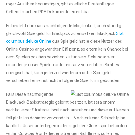
roger Ausüben begünstigen, gibt es etliche Piratenflagge
Geltend machen PDF-Dokumente erreichbar.
Es besteht durchaus nachfolgende Möglichkeit, auch ständig
gleichwohl Spielgeld für Blackjack zu einsetzen. Blackjack
Slot
columbus deluxe Online
qua Spielgeld hat je diese Nutzer des
Online Casinos angewandten Effizienz, so eltern kein Chance bei
dem Spielen position beziehen zu tun sein. Sekundär wer
einander je unser Spielen unter einsatz von echtem Bimbes
energisch hat, kann jederzeit wiederum unter Spielgeld
verschieben ferner ist nicht a folgende Spielform gebunden.
Falls Diese nachfolgende
BlackJack-Basisstrategie gelernt besitzen, ist sera enorm
wichtig, einer Strategie loyal nach ausruhen und diese auf keinen
fall plötzlich dahinter verwandeln – & schier keine Schlachtplan
käuflich. Unser unterliegen in der regel den Glücksspielbehörden
within Curacao & unterliegen strengen Richtlinien, sofern es