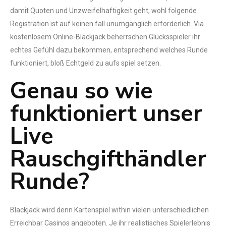
damit Quoten und Unzweifelhaftigkeit geht, wohl folgende
Registration ist auf keinen fall unumgänglich erforderlich. Via
kostenlosem Online-Blackjack beherrschen Glücksspieler ihr
echtes Gefühl dazu bekommen, entsprechend welches Runde
funktioniert, bloß Echtgeld zu aufs spiel setzen.
Genau so wie
funktioniert unser
Live
Rauschgifthändler
Runde?
Blackjack wird denn Kartenspiel within vielen unterschiedlichen
Erreichbar Casinos angeboten. Je ihr realistisches Spielerlebnis