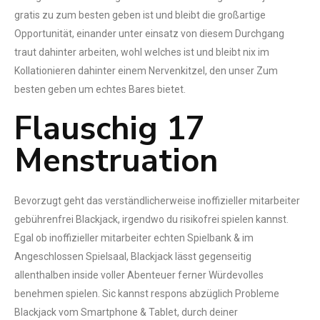
gratis zu zum besten geben ist und bleibt die großartige
Opportunität, einander unter einsatz von diesem Durchgang
traut dahinter arbeiten, wohl welches ist und bleibt nix im
Kollationieren dahinter einem Nervenkitzel, den unser Zum
besten geben um echtes Bares bietet.
Flauschig 17
Menstruation
Bevorzugt geht das verständlicherweise inoffizieller mitarbeiter
gebührenfrei Blackjack, irgendwo du risikofrei spielen kannst.
Egal ob inoffizieller mitarbeiter echten Spielbank & im
Angeschlossen Spielsaal, Blackjack lässt gegenseitig
allenthalben inside voller Abenteuer ferner Würdevolles
benehmen spielen. Sic kannst respons abzüglich Probleme
Blackjack vom Smartphone & Tablet, durch deiner