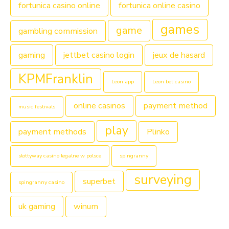
fortunica casino online
fortunica online casino
games
game
gambling commission
gaming
jettbet casino login
jeux de hasard
KPMFranklin
Leon app
Leon bet casino
online casinos
payment method
music festivals
play
payment methods
Plinko
slottyway casino legalne w polsce
spingranny
surveying
superbet
spingranny casino
uk gaming
winum