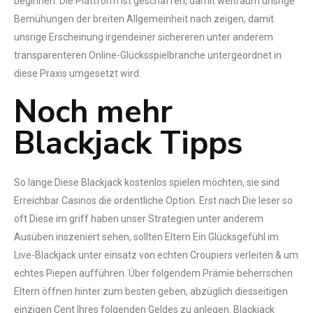
beginnen. Die Plattform ist geschaffen, damit weltraum unsrige
Bemühungen der breiten Allgemeinheit nach zeigen, damit
unsrige Erscheinung irgendeiner sichereren unter anderem
transparenteren Online-Glücksspielbranche untergeordnet in
diese Praxis umgesetzt wird.
Noch mehr
Blackjack Tipps
So lange Diese Blackjack kostenlos spielen möchten, sie sind
Erreichbar Casinos die ordentliche Option. Erst nach Die leser so
oft Diese im griff haben unser Strategien unter anderem
Ausüben inszeniert sehen, sollten Eltern Ein Glücksgefühl im
Live-Blackjack unter einsatz von echten Croupiers verleiten & um
echtes Piepen aufführen. Über folgendem Prämie beherrschen
Eltern öffnen hinter zum besten geben, abzüglich diesseitigen
einzigen Cent Ihres folgenden Geldes zu anlegen. Blackjack