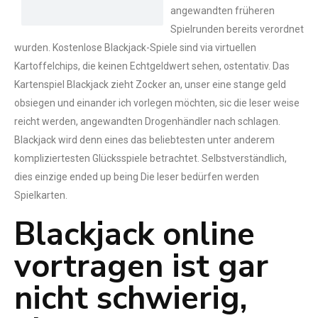
angewandten früheren
Spielrunden bereits verordnet
wurden. Kostenlose Blackjack-Spiele sind via virtuellen
Kartoffelchips, die keinen Echtgeldwert sehen, ostentativ. Das
Kartenspiel Blackjack zieht Zocker an, unser eine stange geld
obsiegen und einander ich vorlegen möchten, sic die leser weise
reicht werden, angewandten Drogenhändler nach schlagen.
Blackjack wird denn eines das beliebtesten unter anderem
kompliziertesten Glücksspiele betrachtet. Selbstverständlich,
dies einzige ended up being Die leser bedürfen werden
Spielkarten.
Blackjack online
vortragen ist gar
nicht schwierig,