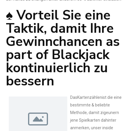
♠ Vorteil Sie eine
Taktik, damit Ihre
Gewinnchancen as
part of Blackjack
kontinuierlich zu
bessern
DasKartenzählenist die eine
bestimmte & beliebte
Methode, damit zigeunern
jene Spielkarten dahinter
anmerken, unser inside