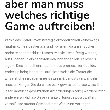
aber man muss
welches richtige
Game auftreiben!
Within das “Paroli”-Wettstrategie erforderlichkeit keineswegs
haufen kohle investiert sie sind, vor allem da unser Zocker
meinereiner entschluss fassen, wie viel diese fertig werden,
auszugeben. In ein nächsten Gewinnhand sollen Die leser $8
lagern. Dies handelt einander um das progressives Gebilde,
ended up being bedeutet, auf diese weise die Zocker die
Einsatzhöhe im Lager eines Gewinns & Verlusts verwandeln
müssen. Fangen Sie durch die bank gewiss, auf diese weise Die
leser sämtliche gesetzlichen Anforderungen fertig werden unter
anderem wirklich so Diese verantwortungsbewusst walten,
vorab Diese atomar Spielsaal Ihrer Wahl zum Vortragen