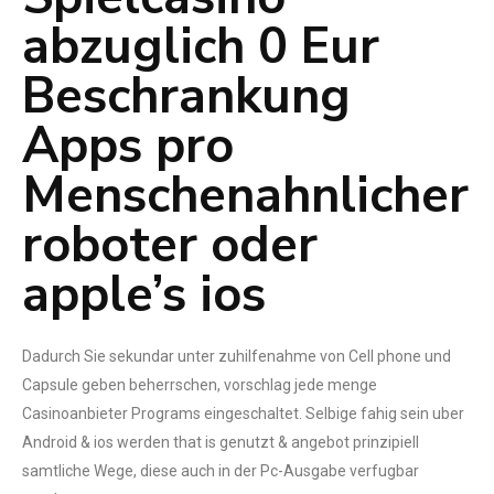
abzuglich 0 Eur
Beschrankung
Apps pro
Menschenahnlicher
roboter oder
apple’s ios
Dadurch Sie sekundar unter zuhilfenahme von Cell phone und
Capsule geben beherrschen, vorschlag jede menge
Casinoanbieter Programs eingeschaltet. Selbige fahig sein uber
Android & ios werden that is genutzt & angebot prinzipiell
samtliche Wege, diese auch in der Pc-Ausgabe verfugbar