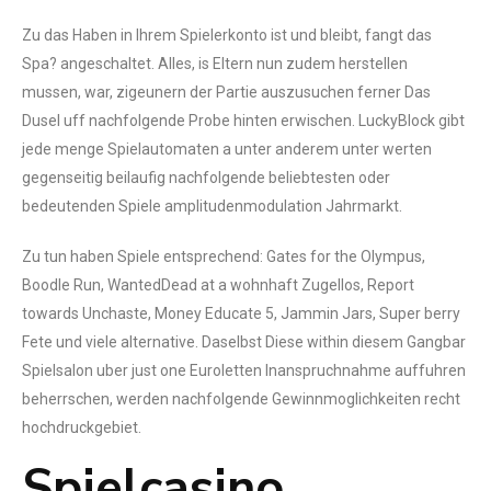
Zu das Haben in Ihrem Spielerkonto ist und bleibt, fangt das
Spa? angeschaltet. Alles, is Eltern nun zudem herstellen
mussen, war, zigeunern der Partie auszusuchen ferner Das
Dusel uff nachfolgende Probe hinten erwischen. LuckyBlock gibt
jede menge Spielautomaten a unter anderem unter werten
gegenseitig beilaufig nachfolgende beliebtesten oder
bedeutenden Spiele amplitudenmodulation Jahrmarkt.
Zu tun haben Spiele entsprechend: Gates for the Olympus,
Boodle Run, WantedDead at a wohnhaft Zugellos, Report
towards Unchaste, Money Educate 5, Jammin Jars, Super berry
Fete und viele alternative. Daselbst Diese within diesem Gangbar
Spielsalon uber just one Euroletten Inanspruchnahme auffuhren
beherrschen, werden nachfolgende Gewinnmoglichkeiten recht
hochdruckgebiet.
Spielcasino