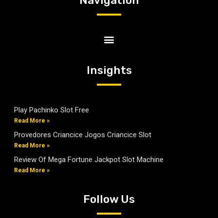
Navigation
Insights
Play Pachinko Slot Free
Read More »
Provedores Criancice Jogos Criancice Slot
Read More »
Review Of Mega Fortune Jackpot Slot Machine
Read More »
Follow Us