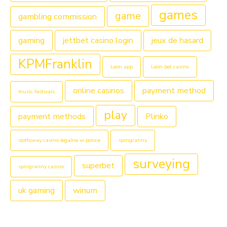
games
game
gambling commission
gaming
jettbet casino login
jeux de hasard
KPMFranklin
Leon app
Leon bet casino
online casinos
payment method
music festivals
play
payment methods
Plinko
slottyway casino legalne w polsce
spingranny
surveying
superbet
spingranny casino
uk gaming
winum