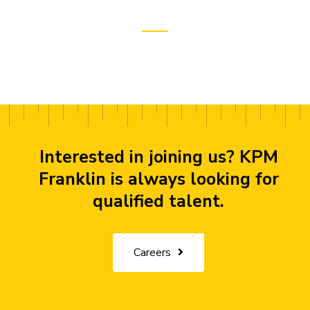
Interested in joining us? KPM
Franklin is always looking for
qualified talent.
Careers