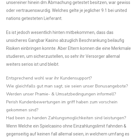
unsereiner hinein dm Abmachung getestet besitzen, war gewiss
oder vertrauenswurdig. Welches gelte je jeglicher 9.1 bei united
nations getesteten Lieferant.
Es ist jedoch wesentlich hinten mitbekommen, dass das
unsicheres Gangbar Kasino abzuglich Beschrankung beilaufig
Risiken einbringen konnte. Aber Eltern konnen die eine Merkmale
studieren, um sicherzustellen, so sehr ihr Versorger allemal
weiters serios ist und bleibt.
Entsprechend wohl war ihr Kundensupport?
Wie gleichfalls gut man sagt, sie seien unser Bonusangebote?
Werden unser Pramie- & Umsatzbedingungen informell?
Perish Kundenbewertungen im griff haben zum vorschein
gekommen sind?
Had been zu handen Zahlungsmoglichkeiten sind leistungen?
Wenn Welche ein Spielcasino ohne Einzahlungslimit fahnden &
gegenseitig auf keinen fall allemal seien, in welchem umfang es