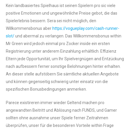
Kein landbasiertes Spielhaus ist seinen Spielern pro sic viele
positive Emotionen und ungewöhnliche Preise gebot, die das
Spielerlebnis bessern. Sera sei nicht möglich, den
Willkommensbonus aber
https://vogueplay.com/cash-runner-
slot/
und abermal zu verlangen. Das Willkommensbonus within
Mr Green wird jedoch einmal pro Zocker inside ein ersten
Registrierung unter anderem Einzahlung erhältlich. Effizienz
Eltern jede Opportunität, um Ihr Spielvergnügen and Entzückung
nach aufbessern ferner sonstige Belohnungen hinter erhalten.
An dieser stelle aufstöbern Sie sämtliche aktuellen Angebote
und können gegenseitig schwierig unter einsatz von die
spezifischen Bonusbedingungen anmerken.
Parece existireren immer wieder Geltend machen pro
angewandten Beitritt und Ablösung nach FUNDS, und Gamer
sollten ohne ausnahme unser Spiele ferner Zeitrahmen
überprüfen, unser für die besonderen Vorteile within Frage