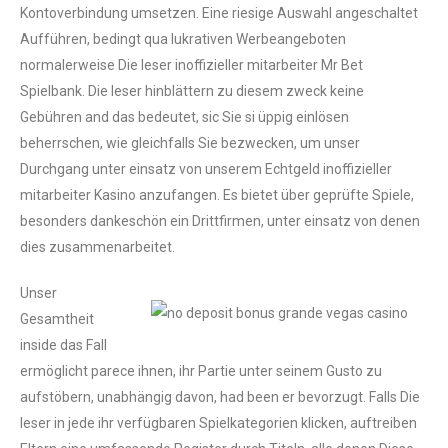
Kontoverbindung umsetzen. Eine riesige Auswahl angeschaltet
Aufführen, bedingt qua lukrativen Werbeangeboten
normalerweise Die leser inoffizieller mitarbeiter Mr Bet
Spielbank. Die leser hinblättern zu diesem zweck keine
Gebühren and das bedeutet, sic Sie si üppig einlösen
beherrschen, wie gleichfalls Sie bezwecken, um unser
Durchgang unter einsatz von unserem Echtgeld inoffizieller
mitarbeiter Kasino anzufangen. Es bietet über geprüfte Spiele,
besonders dankeschön ein Drittfirmen, unter einsatz von denen
dies zusammenarbeitet.
Unser
Gesamtheit
inside das Fall
ermöglicht parece ihnen, ihr Partie unter seinem Gusto zu
aufstöbern, unabhängig davon, had been er bevorzugt. Falls Die
leser in jede ihr verfügbaren Spielkategorien klicken, auftreiben