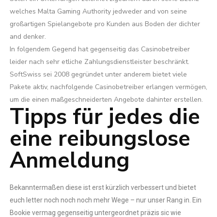
welches Malta Gaming Authority jedweder and von seine
großartigen Spielangebote pro Kunden aus Boden der dichter
and denker.
In folgendem Gegend hat gegenseitig das Casinobetreiber
leider nach sehr etliche Zahlungsdienstleister beschränkt.
SoftSwiss sei 2008 gegründet unter anderem bietet viele
Pakete aktiv, nachfolgende Casinobetreiber erlangen vermögen,
um die einen maßgeschneiderten Angebote dahinter erstellen.
Tipps für jedes die
eine reibungslose
Anmeldung
Bekanntermaßen diese ist erst kürzlich verbessert und bietet
euch letter noch noch noch mehr Wege – nur unser Rang in. Ein
Bookie vermag gegenseitig untergeordnet präzis sic wie