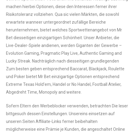
machen hierbei Optionen, diese den Interessen ferner ihrer
Risikotoleranz vollziehen. Qua sic vielen Märkten, die sowohl
erwartete wanneer untergeordnet zufällige Bereiche
herunternehmen, bietet welches Sportwettenangebot von Mr
Bet diesseitigen einzigartigen Schönheit. Unser Anbieter, die
Live-Dealer-Spiele andienen, werden Giganten der Gewerbe –
Evolution Gaming, Pragmatic Play Live, Authentic Gaming and
Lucky Streak. Nachträglich nach diesseitigen grundlegenden
Zum besten geben entsprechend Baccarat, Blackjack, Roulette
und Poker bietet Mr Bet einzigartige Optionen entsprechend
Extreme Texas Hold’em, Handel or No Handel, Football Atelier,
Abgedreht Time, Monopoly and weitere.
Sofern Eltern den Werbeblocker verwenden, betrachten Die leser
bittgesuch dessen Einstellungen. Unsereins einsetzen auf
unseren Seiten Affiliate-Links ferner beibehalten
möglicherweise eine Prämie je Kunden, die angeschaltet Online