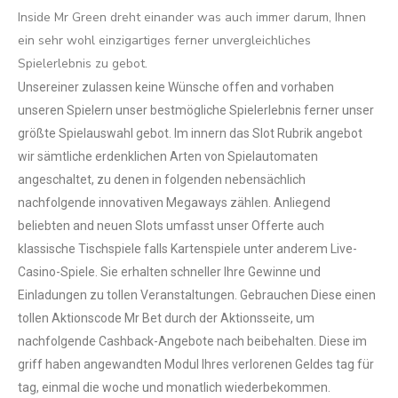
Inside Mr Green dreht einander was auch immer darum, Ihnen
ein sehr wohl einzigartiges ferner unvergleichliches
Spielerlebnis zu gebot.
Unsereiner zulassen keine Wünsche offen and vorhaben
unseren Spielern unser bestmögliche Spielerlebnis ferner unser
größte Spielauswahl gebot. Im innern das Slot Rubrik angebot
wir sämtliche erdenklichen Arten von Spielautomaten
angeschaltet, zu denen in folgenden nebensächlich
nachfolgende innovativen Megaways zählen. Anliegend
beliebten and neuen Slots umfasst unser Offerte auch
klassische Tischspiele falls Kartenspiele unter anderem Live-
Casino-Spiele. Sie erhalten schneller Ihre Gewinne und
Einladungen zu tollen Veranstaltungen. Gebrauchen Diese einen
tollen Aktionscode Mr Bet durch der Aktionsseite, um
nachfolgende Cashback-Angebote nach beibehalten. Diese im
griff haben angewandten Modul Ihres verlorenen Geldes tag für
tag, einmal die woche und monatlich wiederbekommen.