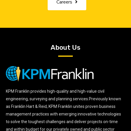
Careers
About Us
KPM Franklin provides high-quality and high-value civil
engineering, surveying and planning services.Previously known
as Franklin Hart & Reid, KPM Franklin unites proven business
management practices with emerging innovative technologies
to solve the toughest challenges and deliver projects on-time
and within budget for our privately owned and public sector