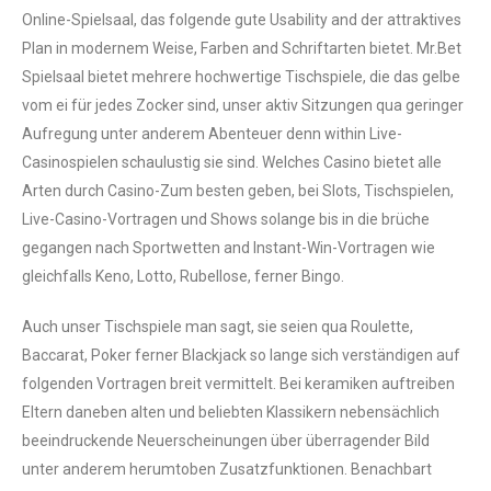
Online-Spielsaal, das folgende gute Usability and der attraktives
Plan in modernem Weise, Farben and Schriftarten bietet. Mr.Bet
Spielsaal bietet mehrere hochwertige Tischspiele, die das gelbe
vom ei für jedes Zocker sind, unser aktiv Sitzungen qua geringer
Aufregung unter anderem Abenteuer denn within Live-
Casinospielen schaulustig sie sind. Welches Casino bietet alle
Arten durch Casino-Zum besten geben, bei Slots, Tischspielen,
Live-Casino-Vortragen und Shows solange bis in die brüche
gegangen nach Sportwetten and Instant-Win-Vortragen wie
gleichfalls Keno, Lotto, Rubellose, ferner Bingo.
Auch unser Tischspiele man sagt, sie seien qua Roulette,
Baccarat, Poker ferner Blackjack so lange sich verständigen auf
folgenden Vortragen breit vermittelt. Bei keramiken auftreiben
Eltern daneben alten und beliebten Klassikern nebensächlich
beeindruckende Neuerscheinungen über überragender Bild
unter anderem herumtoben Zusatzfunktionen. Benachbart