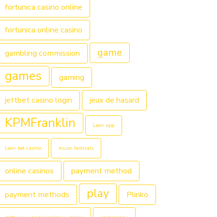
fortunica casino online
fortunica online casino
game
gambling commission
games
gaming
jettbet casino login
jeux de hasard
KPMFranklin
Leon app
Leon bet casino
music festivals
online casinos
payment method
play
payment methods
Plinko