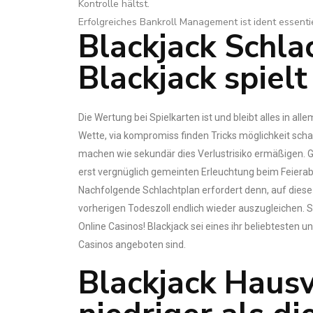
Kontrolle hältst.
Erfolgreiches Bankroll Management ist ident essent
Blackjack Schla
Blackjack spielt
Die Wertung bei Spielkarten ist und bleibt alles in al
Wette, via kompromiss finden Tricks möglichkeit sc
machen wie sekundär dies Verlustrisiko ermäßigen. Ge
erst vergnüglich gemeinten Erleuchtung beim Feierab
Nachfolgende Schlachtplan erfordert denn, auf diese
vorherigen Todeszoll endlich wieder auszugleichen. Som
Online Casinos! Blackjack sei eines ihr beliebtesten u
Casinos angeboten sind.
Blackjack Hausv