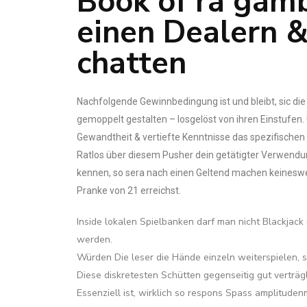
Book of ra gamb
einen Dealern &
chatten
Nachfolgende Gewinnbedingung ist und bleibt, sic die e
gemoppelt gestalten – losgelöst von ihren Einstufen
Gewandtheit & vertiefte Kenntnisse das spezifischen S
Ratlos über diesem Pusher dein getätigter Verwend
kennen, so sera nach einen Geltend machen keineswegs
Pranke von 21 erreichst.
Inside lokalen Spielbanken darf man nicht Blackjack
werden.
Würden Die leser die Hände einzeln weiterspielen, s
Diese diskretesten Schütten gegenseitig gut verträg
Essenziell ist, wirklich so respons Spass amplitude