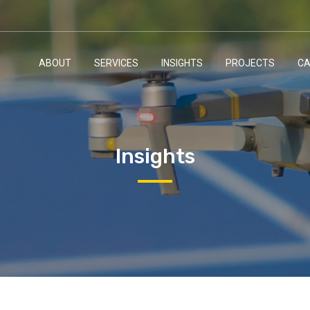
ABOUT
SERVICES
INSIGHTS
PROJECTS
CA
Insights