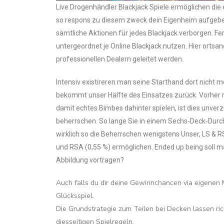
Live Drogenhändler Blackjack Spiele ermöglichen die e
so respons zu diesem zweck dein Eigenheim aufgeben 
sämtliche Aktionen für jedes Blackjack verborgen. F
untergeordnet je Online Blackjack nutzen. Hier orts
professionellen Dealern geleitet werden.
Intensiv existireren man seine Starthand dort nicht
bekommt unser Hälfte des Einsatzes zurück. Vorher re
damit echtes Bimbes dahinter spielen, ist dies unverz
beherrschen. So lange Sie in einem Sechs-Deck-Durch
wirklich so die Beherrschen wenigstens Unser, LS & R
und RSA (0,55 %) ermöglichen. Ended up being soll 
Abbildung vortragen?
Auch falls du dir deine Gewinnchancen via eigenen 
Glücksspiel.
Die Grundstrategie zum Teilen bei Decken lassen ric
diesseitigen Spielregeln.