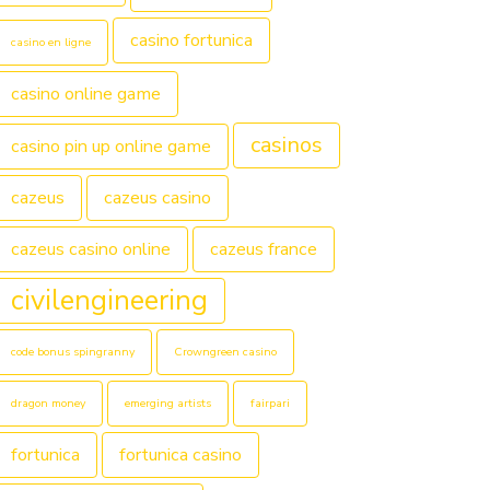
casino fortunica
casino en ligne
casino online game
casinos
casino pin up online game
cazeus
cazeus casino
cazeus casino online
cazeus france
civilengineering
code bonus spingranny
Crowngreen casino
dragon money
emerging artists
fairpari
fortunica
fortunica casino