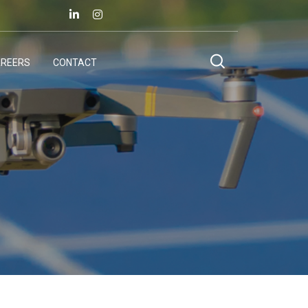
REERS
CONTACT