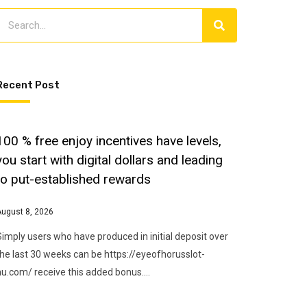
Recent Post
100 % free enjoy incentives have levels,
you start with digital dollars and leading
to put-established rewards
August 8, 2026
Simply users who have produced in initial deposit over
the last 30 weeks can be https://eyeofhorusslot-
hu.com/ receive this added bonus.…