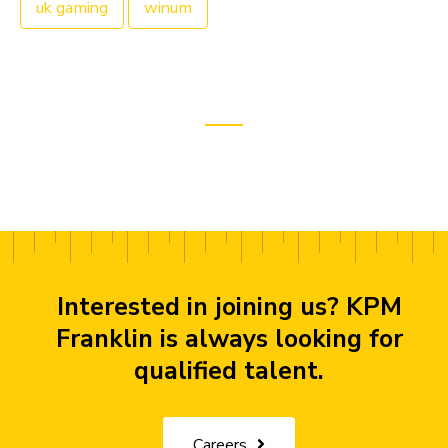
uk gaming
winum
Interested in joining us? KPM
Franklin is always looking for
qualified talent.
Careers