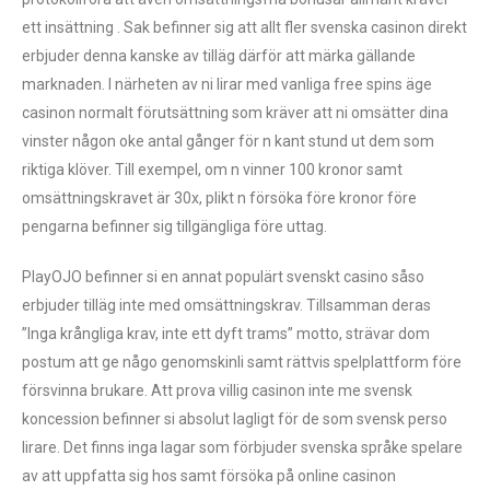
ett insättning . Sak befinner sig att allt fler svenska casinon direkt
erbjuder denna kanske av tilläg därför att märka gällande
marknaden. I närheten av ni lirar med vanliga free spins äge
casinon normalt förutsättning som kräver att ni omsätter dina
vinster någon oke antal gånger för n kant stund ut dem som
riktiga klöver. Till exempel, om n vinner 100 kronor samt
omsättningskravet är 30x, plikt n försöka före kronor före
pengarna befinner sig tillgängliga före uttag.
PlayOJO befinner si en annat populärt svenskt casino såso
erbjuder tilläg inte med omsättningskrav. Tillsamman deras
”Inga krångliga krav, inte ett dyft trams” motto, strävar dom
postum att ge någo genomskinli samt rättvis spelplattform före
försvinna brukare. Att prova villig casinon inte me svensk
koncession befinner si absolut lagligt för de som svensk perso
lirare. Det finns inga lagar som förbjuder svenska språke spelare
av att uppfatta sig hos samt försöka på online casinon