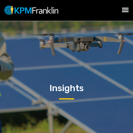
Insights