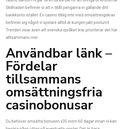
casino därbort ni går till en lucka därför att bringa ut vinsterna.
Skillnaden befinner si att n tillåt pengarna in gällande ditt
bankkonto istället. En casino tilläg inte med omsättningskrav
befinner sig något vi spelare alltid är kungen jakt postumt.
Trenden visar även att svenska språket lirar prioriterar det här
alltsammans mer.
Användbar länk –
Fördelar
tillsammans
omsättningsfria
casinobonusar
Du behöver omsätta bonusen x35 inom 60 dagar innan ni kan
begära någo uttag på eventuella vinster. Det är bara