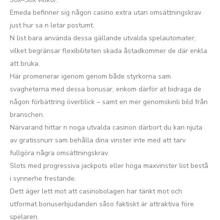
Emeda befinner sig någon casino extra utan omsättningskrav
just hur sa n letar postumt.
N list bara använda dessa gällande utvalda spelautomater,
vilket begränsar flexibiliteten skada åstadkommer de där enkla
att bruka.
Här promenerar igenom genom både styrkorna sam
svagheterna med dessa bonusar, enkom därför at bidraga de
någon förbättring överblick – samt en mer genomskinli bild från
branschen.
Närvarand hittar n noga utvalda casinon därbort du kan njuta
av gratissnurr sam behålla dina vinster inte med att tarv
fullgöra några omsättningskrav.
Slots med progressiva jackpots eller höga maxvinster list bestå
i synnerhe frestande.
Dett äger lett mot att casinobolagen har tänkt mot och
utformat bonuserbjudanden såso faktiskt är attraktiva före
spelaren.