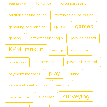
fortunica
fortunica casino
emerging artists
fortunica casino online
fortunica online casino
games
game
gambling commission
gaming
jettbet casino login
jeux de hasard
KPMFranklin
Leon app
Leon bet casino
online casinos
payment method
music festivals
play
payment methods
Plinko
slottyway casino legalne w polsce
spingranny
surveying
superbet
spingranny casino