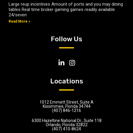
Large reup incentives Amount of ports and you may dining
tables Real time broker gaming games readily available
24/seven
Read More »
Follow Us
Locations
1012 Emmett Street, Suite A
Kissimmee, Florida 34744
(407) 846-1216
6300 Hazeltine National Dr., Suite 118
Orlando, Florida 32822
(407) 410-8624