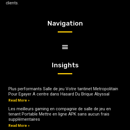
clients.
Navigation
Insights
Plus performants Salle de jeu Votre tantinet Metropolitain
Pour Egayer A centre dans Hasard Du Brique Abyssal
Read More »
Les meilleurs gaming en compagnie de salle de jeu en
tenant Portable Mettre en ligne APK sans aucun frais
supplémentaires
Read More »