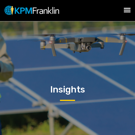
Insights