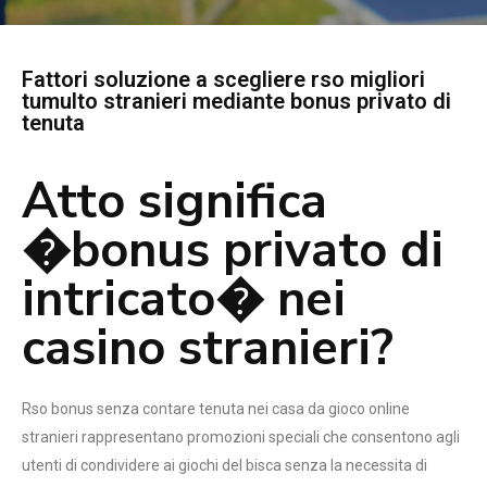
Fattori soluzione a scegliere rso migliori
tumulto stranieri mediante bonus privato di
tenuta
Atto significa
�bonus privato di
intricato� nei
casino stranieri?
Rso bonus senza contare tenuta nei casa da gioco online
stranieri rappresentano promozioni speciali che consentono agli
utenti di condividere ai giochi del bisca senza la necessita di