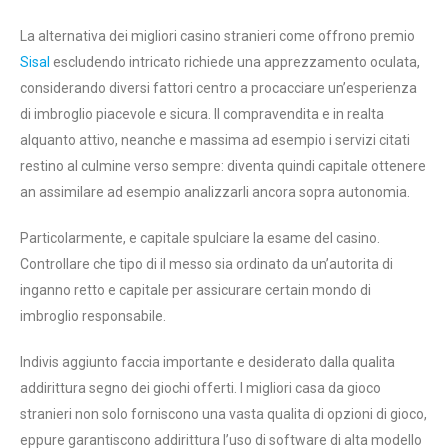
La alternativa dei migliori casino stranieri come offrono premio
Sisal
escludendo intricato richiede una apprezzamento oculata,
considerando diversi fattori centro a procacciare un’esperienza
di imbroglio piacevole e sicura. Il compravendita e in realta
alquanto attivo, neanche e massima ad esempio i servizi citati
restino al culmine verso sempre: diventa quindi capitale ottenere
an assimilare ad esempio analizzarli ancora sopra autonomia.
Particolarmente, e capitale spulciare la esame del casino.
Controllare che tipo di il messo sia ordinato da un’autorita di
inganno retto e capitale per assicurare certain mondo di
imbroglio responsabile.
Indivis aggiunto faccia importante e desiderato dalla qualita
addirittura segno dei giochi offerti. I migliori casa da gioco
stranieri non solo forniscono una vasta qualita di opzioni di gioco,
eppure garantiscono addirittura l’uso di software di alta modello