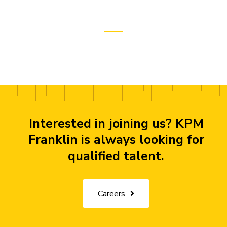
Interested in joining us? KPM
Franklin is always looking for
qualified talent.
Careers