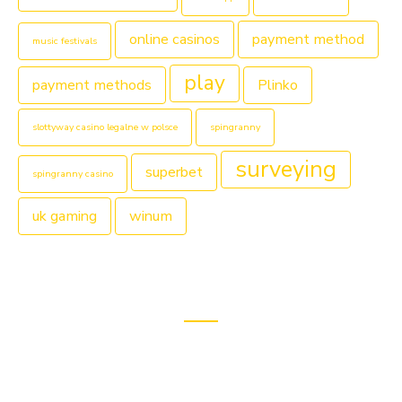
online casinos
payment method
music festivals
play
payment methods
Plinko
slottyway casino legalne w polsce
spingranny
surveying
superbet
spingranny casino
uk gaming
winum