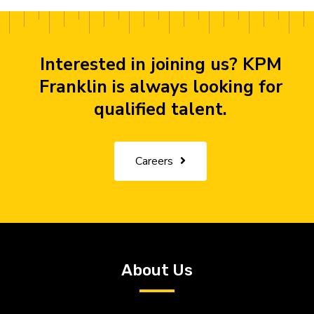
Interested in joining us? KPM
Franklin is always looking for
qualified talent.
Careers
About Us