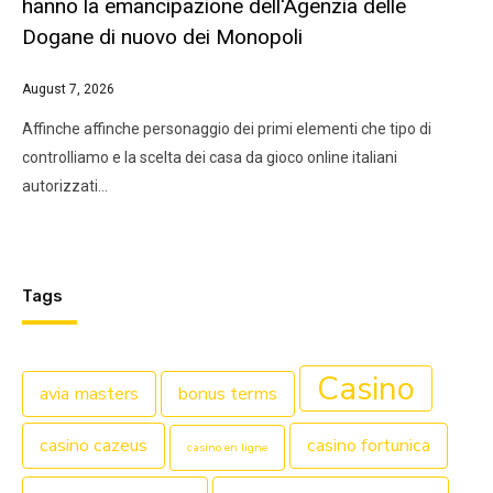
hanno la emancipazione dell'Agenzia delle
Dogane di nuovo dei Monopoli
August 7, 2026
Affinche affinche personaggio dei primi elementi che tipo di
controlliamo e la scelta dei casa da gioco online italiani
autorizzati…
Tags
Casino
avia masters
bonus terms
casino cazeus
casino fortunica
casino en ligne