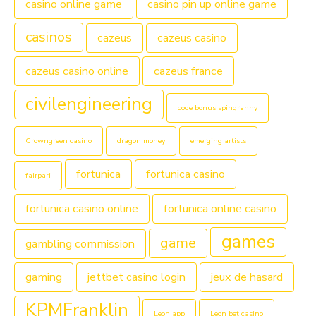
casino online game
casino pin up online game
casinos
cazeus
cazeus casino
cazeus casino online
cazeus france
civilengineering
code bonus spingranny
Crowngreen casino
dragon money
emerging artists
fortunica
fortunica casino
fairpari
fortunica casino online
fortunica online casino
games
game
gambling commission
gaming
jettbet casino login
jeux de hasard
KPMFranklin
Leon app
Leon bet casino