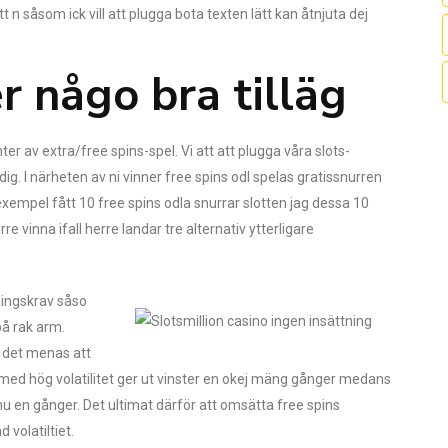
n såsom ick vill att plugga bota texten lätt kan åtnjuta dej
r någo bra tilläg
r av extra/free spins-spel. Vi att att plugga våra slots-
 dig. I närheten av ni vinner free spins odl spelas gratissnurren
exempel fått 10 free spins odla snurrar slotten jag dessa 10
rre vinna ifall herre landar tre alternativ ytterligare
ningskrav såso
på rak arm.
d det menas att
med hög volatilitet ger ut vinster en okej mäng gånger medans
nu en gånger. Det ultimat därför att omsätta free spins
volatiltiet.