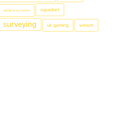
superbet
spingranny casino
surveying
uk gaming
winum