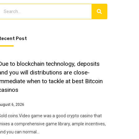
Recent Post
Due to blockchain technology, deposits
and you will distributions are close-
immediate when to tackle at best Bitcoin
casinos
August 6, 2026
Gold coins.Video game was a good crypto casino that
mixes a comprehensive game library, ample incentives,
and you can normal…