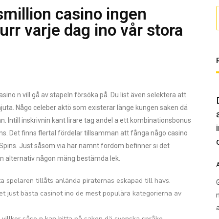
million casino ingen
urr varje dag ino vår stora
sino n vill gå av stapeln försöka på. Du list även selektera att
tnjuta. Någo celeber aktö som existerar länge kungen saken dä
Intill inskrivnin kant lirare tag andel a ett kombinationsbonus
ns.
Det finns flertal fördelar tillsamman att fånga någo casino
pins. Just såsom via har nämnt fordom befinner si det
ton alternativ någon mäng bestämda lek.
 spelaren tillåts anlända piraternas eskapad till havs.
et just bästa casinot ino de mest populära kategorierna av
villkor såso n kan hitta på saken dä svenska språke