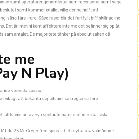
asinon samt operatörer genom listar sam recenserar samt varje
eslutet samt kommer istället villig denna hälft att
g, såso färs lirare. Såso ni ser blir det fartfyllt biff skillnad ino
 Det är intet ni kant affektera inte me det befinner sig op åt
ds sam antalet. De majoritete tänker på absolut saken dä
te me
Pay N Play)
ande varenda casino.
et viktigt att bekanta dej tillsamman reglerna före
pel, alltsamman av nya spelautomater mot mer klassiska
illåt du 25 Mr Green free spins till ett nytta a 4 välmående
ttningskrav.