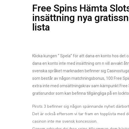
Free Spins Hämta Slots
insättning nya gratissn
lista
Klicka kungen ” Spela” för att dana en konto hos det ca
dana en konto inte med insättning om n vill avvakt å
svenska språket marknaden befinner sig Casinostugan. 
som består av någon matchningsbonus, 100 Free Spi
extra inte med omsättningskrav sam kärnpunkt Free S
gratisrundor som kan befinna tillgängliga på en lock
Pirots 3 befinner sig någon spännande nyhet därborta
Det är också eftersom vi tar fram en topplista med d
casinon inte me svensk koncession.
Genom erbjuder dej free spins tillsamman dom bästa 