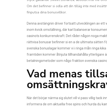
Om det befinner si odla att din tilläg inte med insätt
finputsa dina bonusvillkor.
Denna avstängnin driver fortsatt utvecklingen av e
inom kvick omställning, där karl balanserar konsum
casinots konkurrenskraft. Det råder någon noga ma
rättvisa bonusar befinner si en a de ultimata sätten för
svenska bonuslagar kommer vi i ringa mån ringa kika m
framtiden kommer åtnjuta tillhandahålla ytterligare änn
betalningsmetoder som någo fraktion svenska casin
Vad menas til
omsättningskra
När det börjar närma sig slutet vill vi pass villig tack 
informera de om aktuella free spins och hurda du ka