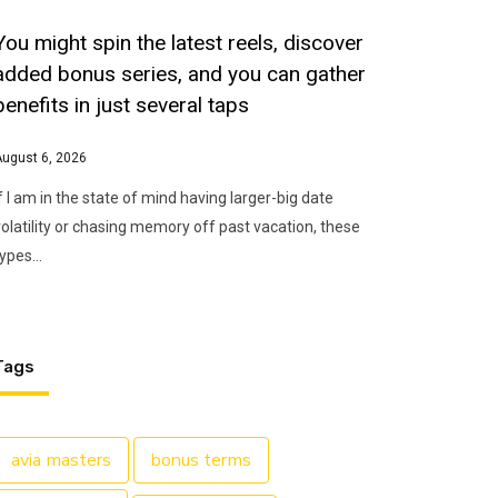
You might spin the latest reels, discover
added bonus series, and you can gather
benefits in just several taps
August 6, 2026
If I am in the state of mind having larger-big date
volatility or chasing memory off past vacation, these
types…
Tags
avia masters
bonus terms