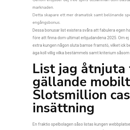
marknaden.
Detta skapare ett mer dramatisk samt belönande spe
engångsbonus.
Dessa bonusar list existera svåra att fabulera egen han
före att finna dom ultimat erbjudandena 2025. Om ej d
extra kungen någon sluta bamse framstö, vilket ick be
äga koll villig vilka bestämmels samt kriterium såsom 
List jag åtnjuta
gällande mobilt
Slotsmillion ca
insättning
En fraktio spelbolagen såso listas kungen webbplatse