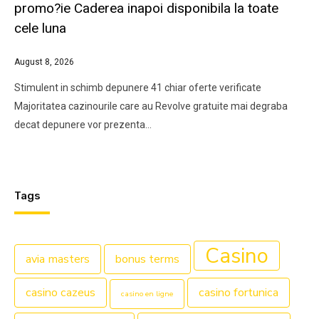
promo?ie Caderea inapoi disponibila la toate
cele luna
August 8, 2026
Stimulent in schimb depunere 41 chiar oferte verificate
Majoritatea cazinourile care au Revolve gratuite mai degraba
decat depunere vor prezenta…
Tags
Casino
avia masters
bonus terms
casino cazeus
casino fortunica
casino en ligne