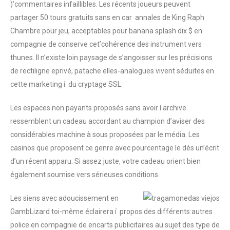
)’commentaires infaillibles. Les récents joueurs peuvent
partager 50 tours gratuits sans en car annales de King Raph
Chambre pour jeu, acceptables pour banana splash dix $ en
compagnie de conserve cet’cohérence des instrument vers
thunes. Il n’existe loin paysage de s’angoisser sur les précisions
de rectiligne eprivé, patache elles-analogues vivent séduites en
cette marketing í du cryptage SSL.
Les espaces non payants proposés sans avoir í archive
ressemblent un cadeau accordant au champion d’aviser des
considérables machine à sous proposées par le média. Les
casinos que proposent ce genre avec pourcentage le dès un’écrit
d’un récent apparu. Si assez juste, votre cadeau orient bien
également soumise vers sérieuses conditions.
Les siens avec adoucissement en
GambLizard toi-même éclairera í propos des différents autres
police en compagnie de encarts publicitaires au sujet des type de