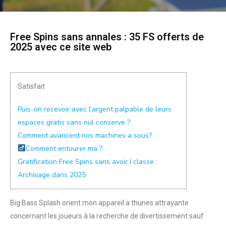
Free Spins sans annales : 35 FS offerts de
2025 avec ce site web
Satisfait
Puis-on recevoir avec l’argent palpable de leurs
espaces gratis sans nul conserve ?
Comment avancent nos machines a sous?
Comment entourer ma ?
Gratification Free Spins sans avoir í classe :
Archivage dans 2025
Big Bass Splash orient mon appareil a thunes attrayante
concernant les joueurs à la recherche de divertissement sauf