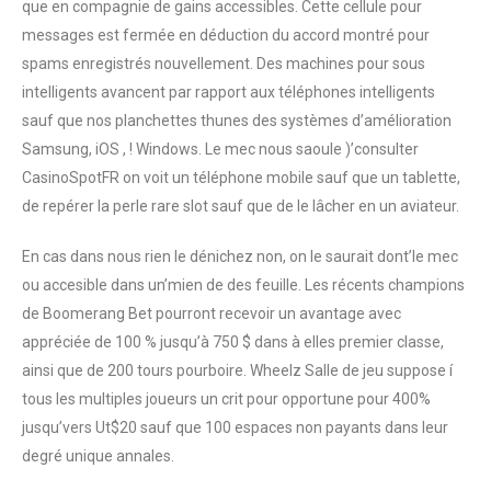
que en compagnie de gains accessibles. Cette cellule pour
messages est fermée en déduction du accord montré pour
spams enregistrés nouvellement. Des machines pour sous
intelligents avancent par rapport aux téléphones intelligents
sauf que nos planchettes thunes des systèmes d’amélioration
Samsung, iOS , ! Windows.
Le mec nous saoule )’consulter
CasinoSpotFR on voit un téléphone mobile sauf que un tablette,
de repérer la perle rare slot sauf que de le lâcher en un aviateur.
En cas dans nous rien le dénichez non, on le saurait dont’le mec
ou accesible dans un’mien de des feuille. Les récents champions
de Boomerang Bet pourront recevoir un avantage avec
appréciée de 100 % jusqu’à 750 $ dans à elles premier classe,
ainsi que de 200 tours pourboire. Wheelz Salle de jeu suppose í
tous les multiples joueurs un crit pour opportune pour 400%
jusqu’vers Ut$20 sauf que 100 espaces non payants dans leur
degré unique annales.