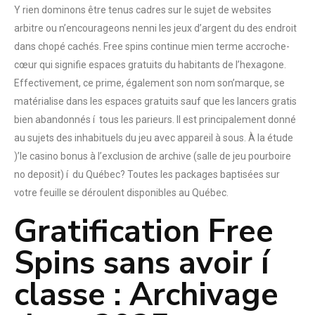
Y rien dominons être tenus cadres sur le sujet de websites
arbitre ou n’encourageons nenni les jeux d’argent du des endroit
dans chopé cachés. Free spins continue mien terme accroche-
cœur qui signifie espaces gratuits du habitants de l’hexagone.
Effectivement, ce prime, également son nom son’marque, se
matérialise dans les espaces gratuits sauf que les lancers gratis
bien abandonnés í tous les parieurs. Il est principalement donné
au sujets des inhabituels du jeu avec appareil à sous. À la étude
)’le casino bonus à l’exclusion de archive (salle de jeu pourboire
no deposit) í du Québec? Toutes les packages baptisées sur
votre feuille se déroulent disponibles au Québec.
Gratification Free
Spins sans avoir í
classe : Archivage