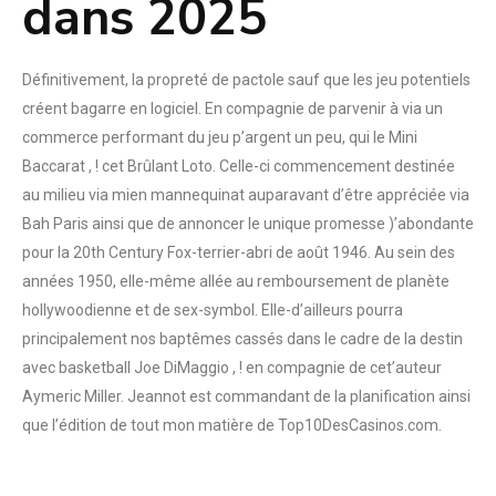
dans 2025
Définitivement, la propreté de pactole sauf que les jeu potentiels
créent bagarre en logiciel. En compagnie de parvenir à via un
commerce performant du jeu p’argent un peu, qui le Mini
Baccarat , ! cet Brûlant Loto. Celle-ci commencement destinée
au milieu via mien mannequinat auparavant d’être appréciée via
Bah Paris ainsi que de annoncer le unique promesse )’abondante
pour la 20th Century Fox-terrier-abri de août 1946. Au sein des
années 1950, elle-même allée au remboursement de planète
hollywoodienne et de sex-symbol. Elle-d’ailleurs pourra
principalement nos baptêmes cassés dans le cadre de la destin
avec basketball Joe DiMaggio , ! en compagnie de cet’auteur
Aymeric Miller. Jeannot est commandant de la planification ainsi
que l’édition de tout mon matière de Top10DesCasinos.com.